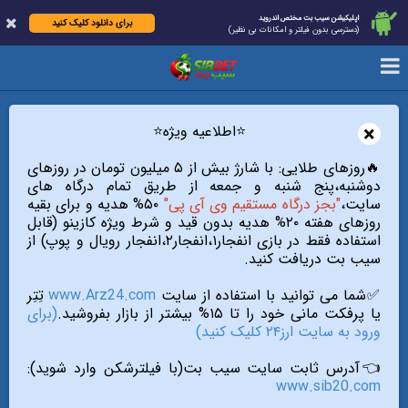
اپلیکیشن سیب بت مختص اندروید
برای دانلود کلیک کنید
(دسترسی بدون فیلتر و امکانات بی نظیر)
×
⭐️اطلاعیه ویژه⭐️
🔥روزهای طلایی: با شارژ بیش از ۵ میلیون تومان در روزهای
دوشنبه،پنج شنبه و جمعه از طریق تمام درگاه های
سایت،
"بجز درگاه مستقیم وی آی پی"
۵۰% هدیه و برای بقیه
روزهای هفته ۲۰% هدیه بدون قید و شرط ویژه کازینو (قابل
استفاده فقط در بازی انفجار۱،انفجار۲،انفجار رویال و پوپ) از
سیب بت دریافت کنید.
✅شما می توانید با استفاده از سایت
www.Arz24.com
تِتِر
یا پرفکت مانی خود را تا ۱۵% بیشتر از بازار بفروشید.
(برای
ورود به سایت ارز۲۴ کلیک کنید)
👈آدرس ثابت سایت سیب بت(با فیلترشکن وارد شوید):
www.sib20.com