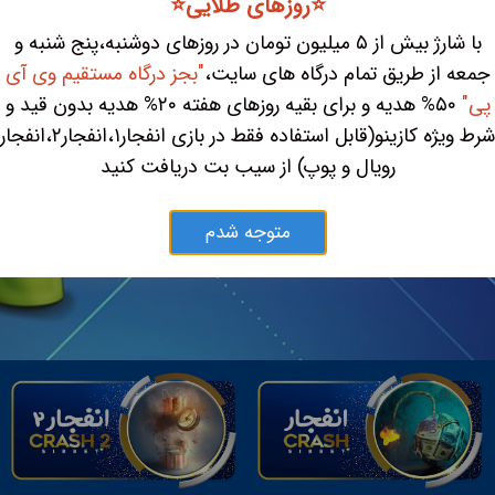
⭐️روزهای طلایی⭐️
با شارژ بیش از ۵ میلیون تومان در روزهای دوشنبه،پنج شنبه و
جمعه از طریق تمام درگاه های سایت،
"بجز درگاه مستقیم وی آی
پی"
۵۰% هدیه و برای بقیه روزهای هفته ۲۰% هدیه بدون قید و
شرط ویژه کازینو(قابل استفاده فقط در بازی انفجار۱،انفجار۲،انفجار
رویال و پوپ) از سیب بت دریافت کنید
متوجه شدم