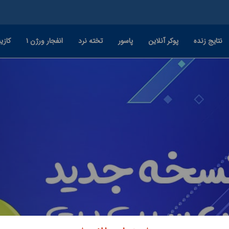
نتایج زنده
پوکر آنلاین
پاسور
تخته نرد
انفجار ورژن ۱
کازین