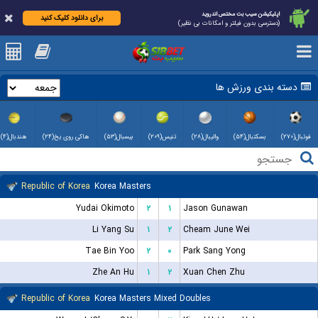
اپلیکیشن سیب بت مختص اندروید
برای دانلود کلیک کنید
(دسترسی بدون فیلتر و امکانات بی نظیر)
دسته بندی ورزش ها
فوتبال(۲۷۰)
بسکتبال(۵۴)
والیبال(۲۸)
تنیس(۲۰۹)
بیسبال(۵۳)
هاکی روی یخ(۲۴)
هندبال(۴)
Republic of Korea
Korea Masters
Yudai Okimoto
۲
۱
Jason Gunawan
Li Yang Su
۱
۲
Cheam June Wei
Tae Bin Yoo
۲
۰
Park Sang Yong
Zhe An Hu
۱
۲
Xuan Chen Zhu
Republic of Korea
Korea Masters Mixed Doubles