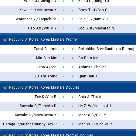
Wong J./Cheng S.Y.
۰
۲
Kim J.H./Jang H.J.
Kawabe H./Ishikawa K.
۲
۰
Chen T. J./San C.
Watanabe Y./Taguchi M.
۲
۱
Shin T.Y./Kim Y.J.
Gao J.X./Wu M.Y.
۲
۰
Loo B. K./Maisarah N.
Republic of Korea
Korea Masters Women
Tanvi Sharma
۱
۲
Rakshitha Sree Santhosh Ramraj
Min Sun Kim
۰
۲
Ga Ram Kim
Hina Akechi
۱
۲
Ashmita Chaliha
Vu Thi Trang
۰
۲
Qian Han XI
Republic of Korea
Korea Masters Doubles
Tee K./Yap R.
۲
۰
Chia A./Tai A.
Sawada S./Tanioka D.
۲
۰
He Z.-W./Huang J.-H.
Kawabe H./Matsukawa K.
۲
۰
Mezaki S./Oku Y.
Garaga P./Krishnamurthy Roy P.
۰
۲
Man W. C./Soh W. Y.
Republic of Korea
Korea Masters Women Doubles