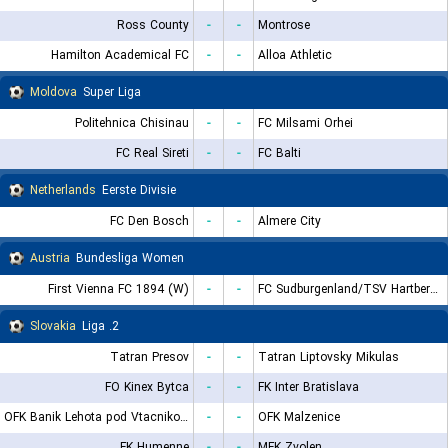
Ross County
-
-
Montrose
Hamilton Academical FC
-
-
Alloa Athletic
Moldova
Super Liga
Politehnica Chisinau
-
-
FC Milsami Orhei
FC Real Sireti
-
-
FC Balti
Netherlands
Eerste Divisie
FC Den Bosch
-
-
Almere City
Austria
Bundesliga Women
First Vienna FC 1894 (W)
-
-
FC Sudburgenland/TSV Hartberg (W)
Slovakia
2. Liga
Tatran Presov
-
-
Tatran Liptovsky Mikulas
FO Kinex Bytca
-
-
FK Inter Bratislava
OFK Banik Lehota pod Vtacnikom
-
-
OFK Malzenice
FK Humenne
-
-
MFK Zvolen