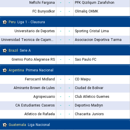
Neftchi Fargona
-
-
PFK Qizilqum Zarafshon
FC Bunyodkor
-
-
Olmaliq OKMK
Peru
Liga 1 - Clausura
Universitario de Deportes
-
-
Sporting Cristal Lima
Universidad Tecnica de Cajamarca
-
-
Asociacion Deportiva Tarma
Brazil
Serie A
Gremio Porto Alegrense RS
-
-
Sao Paulo FC
Argentina
Primera Nacional
Ferrocarril Midland
-
-
CD Maipu
Almirante Brown de Lules
-
-
Ciudad de Bolivar
Agropecuario
-
-
Club Atletico Guemes
CA Estudiantes Caseros
-
-
Deportivo Madryn
Atletico de Rafaela
-
-
Chacarita Juniors
Guatemala
Liga Nacional