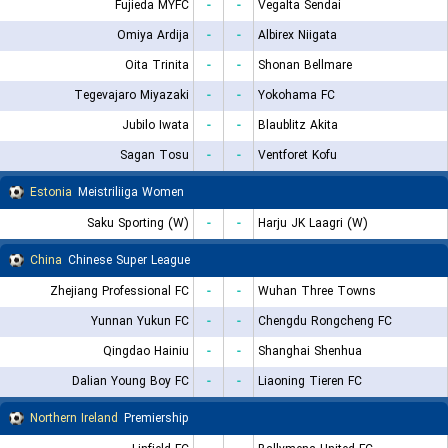
Fujieda MYFC
-
-
Vegalta Sendai
Omiya Ardija
-
-
Albirex Niigata
Oita Trinita
-
-
Shonan Bellmare
Tegevajaro Miyazaki
-
-
Yokohama FC
Jubilo Iwata
-
-
Blaublitz Akita
Sagan Tosu
-
-
Ventforet Kofu
Estonia
Meistriliiga Women
Saku Sporting (W)
-
-
Harju JK Laagri (W)
China
Chinese Super League
Zhejiang Professional FC
-
-
Wuhan Three Towns
Yunnan Yukun FC
-
-
Chengdu Rongcheng FC
Qingdao Hainiu
-
-
Shanghai Shenhua
Dalian Young Boy FC
-
-
Liaoning Tieren FC
Northern Ireland
Premiership