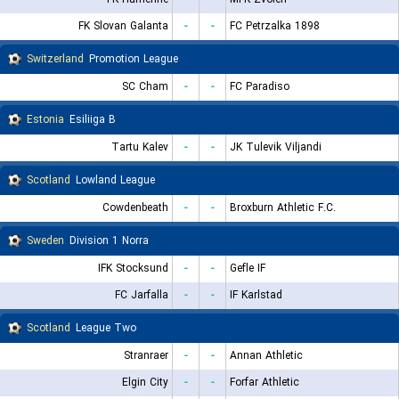
FK Slovan Galanta
-
-
FC Petrzalka 1898
Switzerland
Promotion League
SC Cham
-
-
FC Paradiso
Estonia
Esiliiga B
Tartu Kalev
-
-
JK Tulevik Viljandi
Scotland
Lowland League
Cowdenbeath
-
-
Broxburn Athletic F.C.
Sweden
Division 1 Norra
IFK Stocksund
-
-
Gefle IF
FC Jarfalla
-
-
IF Karlstad
Scotland
League Two
Stranraer
-
-
Annan Athletic
Elgin City
-
-
Forfar Athletic