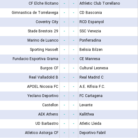
CF Elche Ilicitano
-
-
Athletic Club Torrellano
Gimnastica de Torrelavega
-
-
CD Basconia
Coventry City
-
-
RCD Espanyol
Stade Brestois 29
-
-
SSC Venezia
Marino de Luanco
-
-
Ponferradina
Sporting Hasselt
-
-
Belisia Bilzen
Fundacio Esportiva Grama
-
-
CE Manresa
Burgos CF
-
-
Cultural Leonesa
Real Valladolid B
-
-
Real Madrid C
APOEL Nicosia FC
-
-
A.E. Kifisia F.C.
Yeclano Deportivo
-
-
FC Cartagena
Castellon
-
-
Levante
AEK Athens
-
-
Kallithea
UD Barbastro
-
-
Atletic Lleida
Atletico Astorga CF
-
-
Deportivo Fabril