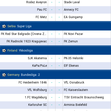
Rodez Aveyron
-
-
Stade Laval
Pau FC
-
-
Annecy FC
FC Metz
-
-
EA Guingamp
Serbia
Super Liga
FK Red Star Belgrade (Crvena Zvezda)
-
-
FK Novi Pazar
FK Radnicki 1923 Kragujevac
-
-
FK Zemun
Finland
Ykkosliiga
SJK Akatemia
-
-
PK-35 Helsinki
KaPa/PuLe
-
-
EIF Ekenas
Germany
2. Bundesliga
FC Heidenheim 1846
-
-
VfL Osnabruck
VfL Wolfsburg
-
-
FC Kaiserslautern
1.FC Magdeburg
-
-
TSV Eintracht Braunschweig
Karlsruher SC
-
-
Arminia Bielefeld