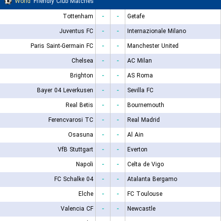
World
Friendly Club Matches
Tottenham
-
-
Getafe
Juventus FC
-
-
Internazionale Milano
Paris Saint-Germain FC
-
-
Manchester United
Chelsea
-
-
AC Milan
Brighton
-
-
AS Roma
Bayer 04 Leverkusen
-
-
Sevilla FC
Real Betis
-
-
Bournemouth
Ferencvarosi TC
-
-
Real Madrid
Osasuna
-
-
Al Ain
VfB Stuttgart
-
-
Everton
Napoli
-
-
Celta de Vigo
FC Schalke 04
-
-
Atalanta Bergamo
Elche
-
-
FC Toulouse
Valencia CF
-
-
Newcastle