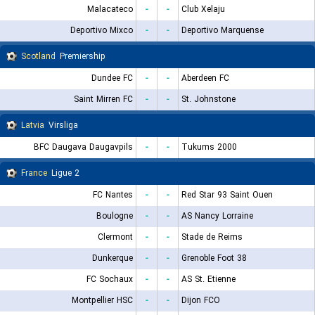
Malacateco
-
-
Club Xelaju
Deportivo Mixco
-
-
Deportivo Marquense
Scotland
Premiership
Dundee FC
-
-
Aberdeen FC
Saint Mirren FC
-
-
St. Johnstone
Latvia
Virsliga
BFC Daugava Daugavpils
-
-
Tukums 2000
France
Ligue 2
FC Nantes
-
-
Red Star 93 Saint Ouen
Boulogne
-
-
AS Nancy Lorraine
Clermont
-
-
Stade de Reims
Dunkerque
-
-
Grenoble Foot 38
FC Sochaux
-
-
AS St. Etienne
Montpellier HSC
-
-
Dijon FCO