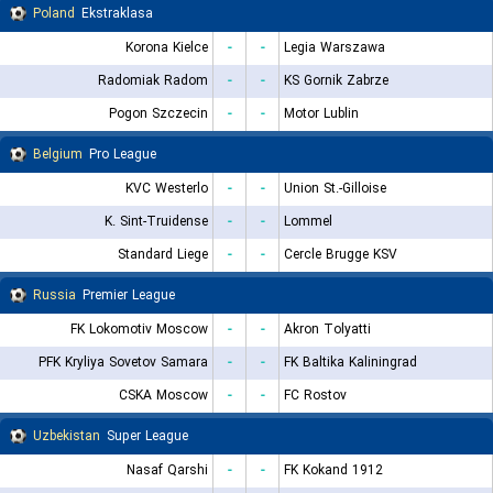
Poland
Ekstraklasa
Korona Kielce
-
-
Legia Warszawa
Radomiak Radom
-
-
KS Gornik Zabrze
Pogon Szczecin
-
-
Motor Lublin
Belgium
Pro League
KVC Westerlo
-
-
Union St.-Gilloise
K. Sint-Truidense
-
-
Lommel
Standard Liege
-
-
Cercle Brugge KSV
Russia
Premier League
FK Lokomotiv Moscow
-
-
Akron Tolyatti
PFK Kryliya Sovetov Samara
-
-
FK Baltika Kaliningrad
CSKA Moscow
-
-
FC Rostov
Uzbekistan
Super League
Nasaf Qarshi
-
-
FK Kokand 1912