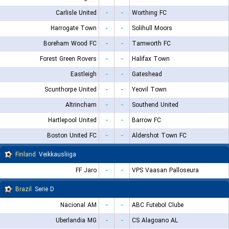
Carlisle United
-
-
Worthing FC
Harrogate Town
-
-
Solihull Moors
Boreham Wood FC
-
-
Tamworth FC
Forest Green Rovers
-
-
Halifax Town
Eastleigh
-
-
Gateshead
Scunthorpe United
-
-
Yeovil Town
Altrincham
-
-
Southend United
Hartlepool United
-
-
Barrow FC
Boston United FC
-
-
Aldershot Town FC
Finland
Veikkausliiga
FF Jaro
-
-
VPS Vaasan Palloseura
Brazil
Serie D
Nacional AM
-
-
ABC Futebol Clube
Uberlandia MG
-
-
CS Alagoano AL