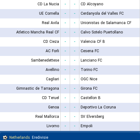
CD La Nucia
-
-
CD Alcoyano
UE Cornella
-
-
Cerdanyola del Valles FC
Real Avila
-
-
Unionistas de Salamanca CF
Atletico Mancha Real CF
-
-
Calvo Sotelo Puertollano
CD Cieza
-
-
Valencia CF B
AC Forli
-
-
Cesena FC
Sambenedettese
-
-
Lanciano FC
Avellino
-
-
Torino FC
Cagliari
-
-
OGC Nice
Gimnastic de Tarragona
-
-
Girona FC
CD Teruel
-
-
Castellon B
Genoa
-
-
Deportivo La Coruna
Real Mallorca
-
-
SV Elversberg
Livorno
-
-
Empoli
Netherlands
Eredivisie