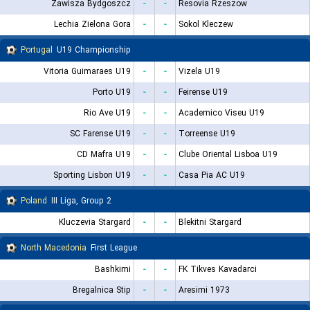
Zawisza Bydgoszcz
-
-
Resovia Rzeszow
Lechia Zielona Gora
-
-
Sokol Kleczew
Portugal
U19 Championship
Vitoria Guimaraes U19
-
-
Vizela U19
Porto U19
-
-
Feirense U19
Rio Ave U19
-
-
Academico Viseu U19
SC Farense U19
-
-
Torreense U19
CD Mafra U19
-
-
Clube Oriental Lisboa U19
Sporting Lisbon U19
-
-
Casa Pia AC U19
Poland
III Liga, Group 2
Kluczevia Stargard
-
-
Blekitni Stargard
North Macedonia
First League
Bashkimi
-
-
FK Tikves Kavadarci
Bregalnica Stip
-
-
Aresimi 1973