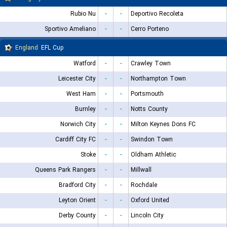
Rubio Nu
-
-
Deportivo Recoleta
Sportivo Ameliano
-
-
Cerro Porteno
England
EFL Cup
Watford
-
-
Crawley Town
Leicester City
-
-
Northampton Town
West Ham
-
-
Portsmouth
Burnley
-
-
Notts County
Norwich City
-
-
Milton Keynes Dons FC
Cardiff City FC
-
-
Swindon Town
Stoke
-
-
Oldham Athletic
Queens Park Rangers
-
-
Millwall
Bradford City
-
-
Rochdale
Leyton Orient
-
-
Oxford United
Derby County
-
-
Lincoln City