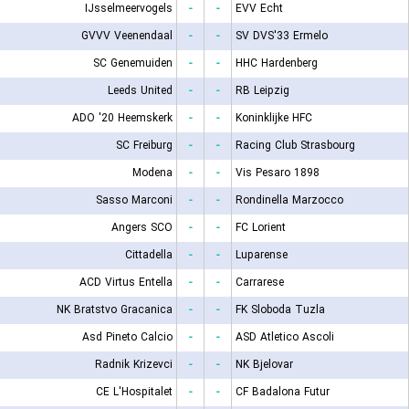
IJsselmeervogels
-
-
EVV Echt
GVVV Veenendaal
-
-
SV DVS'33 Ermelo
SC Genemuiden
-
-
HHC Hardenberg
Leeds United
-
-
RB Leipzig
ADO '20 Heemskerk
-
-
Koninklijke HFC
SC Freiburg
-
-
Racing Club Strasbourg
Modena
-
-
Vis Pesaro 1898
Sasso Marconi
-
-
Rondinella Marzocco
Angers SCO
-
-
FC Lorient
Cittadella
-
-
Luparense
ACD Virtus Entella
-
-
Carrarese
NK Bratstvo Gracanica
-
-
FK Sloboda Tuzla
Asd Pineto Calcio
-
-
ASD Atletico Ascoli
Radnik Krizevci
-
-
NK Bjelovar
CE L'Hospitalet
-
-
CF Badalona Futur