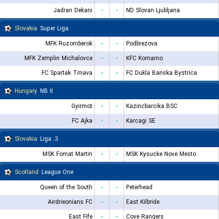
Jadran Dekani
-
-
ND Slovan Ljubljana
Slovakia
Super Liga
MFK Ruzomberok
-
-
Podbrezova
MFK Zemplin Michalovce
-
-
KFC Komarno
FC Spartak Trnava
-
-
FC Dukla Banska Bystrica
Hungary
NB II
Gyirmot
-
-
Kazincbarcika BSC
FC Ajka
-
-
Karcagi SE
Slovakia
3. Liga
MSK Fomat Martin
-
-
MSK Kysucke Nove Mesto
Scotland
League One
Queen of the South
-
-
Peterhead
Airdrieonians FC
-
-
East Kilbride
East Fife
-
-
Cove Rangers