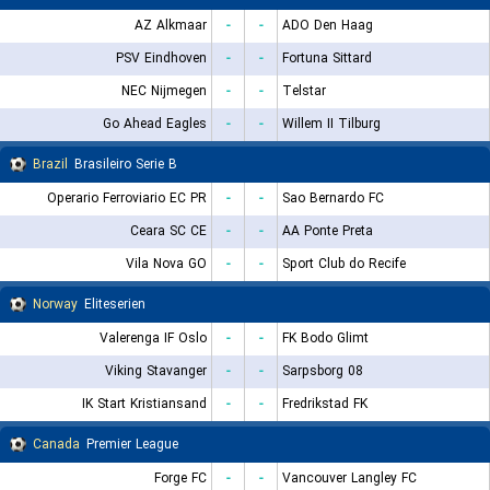
AZ Alkmaar
-
-
ADO Den Haag
PSV Eindhoven
-
-
Fortuna Sittard
NEC Nijmegen
-
-
Telstar
Go Ahead Eagles
-
-
Willem II Tilburg
Brazil
Brasileiro Serie B
Operario Ferroviario EC PR
-
-
Sao Bernardo FC
Ceara SC CE
-
-
AA Ponte Preta
Vila Nova GO
-
-
Sport Club do Recife
Norway
Eliteserien
Valerenga IF Oslo
-
-
FK Bodo Glimt
Viking Stavanger
-
-
Sarpsborg 08
IK Start Kristiansand
-
-
Fredrikstad FK
Canada
Premier League
Forge FC
-
-
Vancouver Langley FC