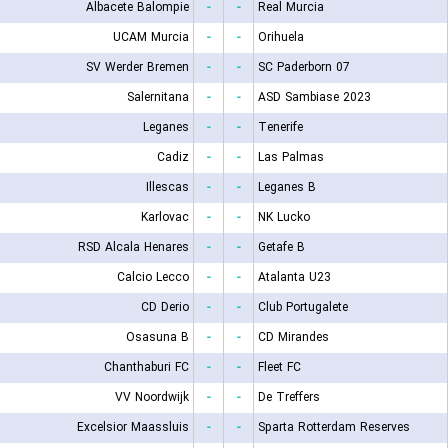
Albacete Balompie
-
-
Real Murcia
UCAM Murcia
-
-
Orihuela
SV Werder Bremen
-
-
SC Paderborn 07
Salernitana
-
-
ASD Sambiase 2023
Leganes
-
-
Tenerife
Cadiz
-
-
Las Palmas
Illescas
-
-
Leganes B
Karlovac
-
-
NK Lucko
RSD Alcala Henares
-
-
Getafe B
Calcio Lecco
-
-
Atalanta U23
CD Derio
-
-
Club Portugalete
Osasuna B
-
-
CD Mirandes
Chanthaburi FC
-
-
Fleet FC
VV Noordwijk
-
-
De Treffers
Excelsior Maassluis
-
-
Sparta Rotterdam Reserves