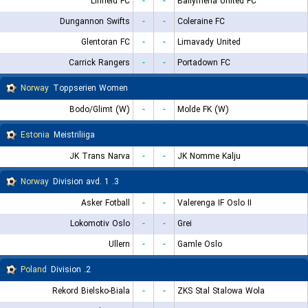
Linfield FC
-
-
Ballymena United FC
Dungannon Swifts
-
-
Coleraine FC
Glentoran FC
-
-
Limavady United
Carrick Rangers
-
-
Portadown FC
Norway
Toppserien Women
Bodo/Glimt (W)
-
-
Molde FK (W)
Estonia
Meistriliiga
JK Trans Narva
-
-
JK Nomme Kalju
Norway
3. Division avd. 1
Asker Fotball
-
-
Valerenga IF Oslo II
Lokomotiv Oslo
-
-
Grei
Ullern
-
-
Gamle Oslo
Poland
2. Division
Rekord Bielsko-Biala
-
-
ZKS Stal Stalowa Wola