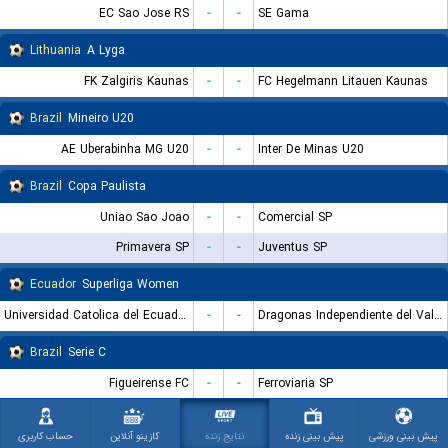
EC Sao Jose RS
-
-
SE Gama
Lithuania
A Lyga
FK Zalgiris Kaunas
-
-
FC Hegelmann Litauen Kaunas
Brazil
Mineiro U20
AE Uberabinha MG U20
-
-
Inter De Minas U20
Brazil
Copa Paulista
Uniao Sao Joao
-
-
Comercial SP
Primavera SP
-
-
Juventus SP
Ecuador
Superliga Women
Universidad Catolica del Ecuador (W)
-
-
Dragonas Independiente del Valle (W)
Brazil
Serie C
Figueirense FC
-
-
Ferroviaria SP
Botafogo PB
-
-
Santa Cruz FC PE
پیش بینی ورزشی
پیش بینی زنده
نتایج زنده
کازینو آنلاین
حساب کاربری