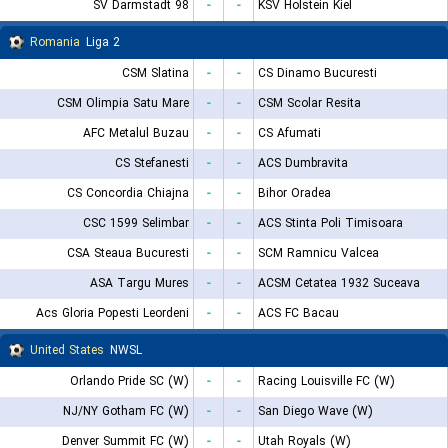
SV Darmstadt 98
-
-
KSV Holstein Kiel
Romania
Liga 2
CSM Slatina
-
-
CS Dinamo Bucuresti
CSM Olimpia Satu Mare
-
-
CSM Scolar Resita
AFC Metalul Buzau
-
-
CS Afumati
CS Stefanesti
-
-
ACS Dumbravita
CS Concordia Chiajna
-
-
Bihor Oradea
CSC 1599 Selimbar
-
-
ACS Stinta Poli Timisoara
CSA Steaua Bucuresti
-
-
SCM Ramnicu Valcea
ASA Targu Mures
-
-
ACSM Cetatea 1932 Suceava
Acs Gloria Popesti Leordeni
-
-
ACS FC Bacau
United States
NWSL
Orlando Pride SC (W)
-
-
Racing Louisville FC (W)
NJ/NY Gotham FC (W)
-
-
San Diego Wave (W)
Denver Summit FC (W)
-
-
Utah Royals (W)