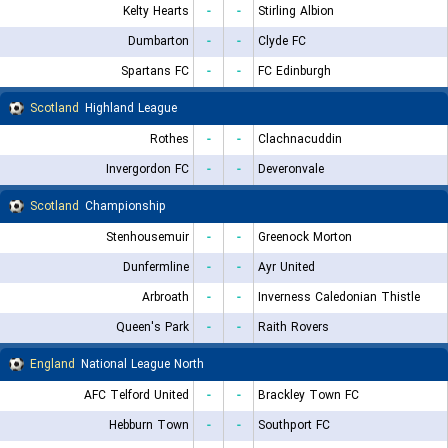
Kelty Hearts
-
-
Stirling Albion
Dumbarton
-
-
Clyde FC
Spartans FC
-
-
FC Edinburgh
Scotland
Highland League
Rothes
-
-
Clachnacuddin
Invergordon FC
-
-
Deveronvale
Scotland
Championship
Stenhousemuir
-
-
Greenock Morton
Dunfermline
-
-
Ayr United
Arbroath
-
-
Inverness Caledonian Thistle
Queen's Park
-
-
Raith Rovers
England
National League North
AFC Telford United
-
-
Brackley Town FC
Hebburn Town
-
-
Southport FC