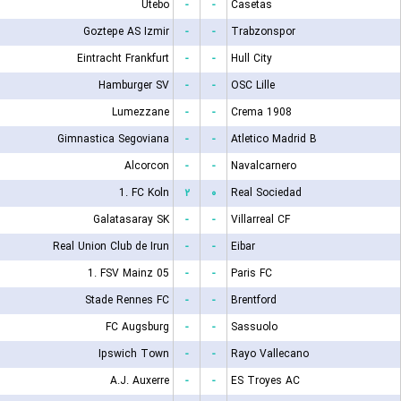
Utebo
-
-
Casetas
Goztepe AS Izmir
-
-
Trabzonspor
Eintracht Frankfurt
-
-
Hull City
Hamburger SV
-
-
OSC Lille
Lumezzane
-
-
Crema 1908
Gimnastica Segoviana
-
-
Atletico Madrid B
Alcorcon
-
-
Navalcarnero
1. FC Koln
۲
۰
Real Sociedad
Galatasaray SK
-
-
Villarreal CF
Real Union Club de Irun
-
-
Eibar
1. FSV Mainz 05
-
-
Paris FC
Stade Rennes FC
-
-
Brentford
FC Augsburg
-
-
Sassuolo
Ipswich Town
-
-
Rayo Vallecano
A.J. Auxerre
-
-
ES Troyes AC