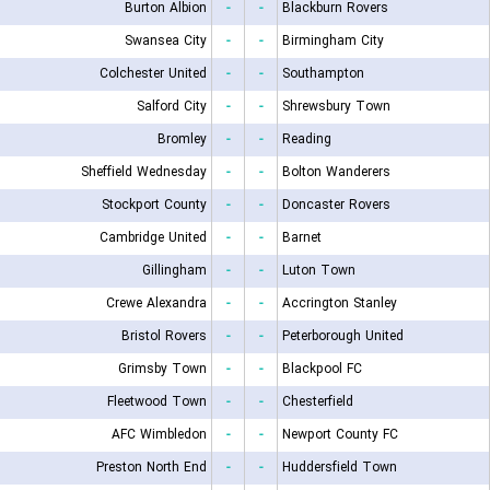
Burton Albion
-
-
Blackburn Rovers
Swansea City
-
-
Birmingham City
Colchester United
-
-
Southampton
Salford City
-
-
Shrewsbury Town
Bromley
-
-
Reading
Sheffield Wednesday
-
-
Bolton Wanderers
Stockport County
-
-
Doncaster Rovers
Cambridge United
-
-
Barnet
Gillingham
-
-
Luton Town
Crewe Alexandra
-
-
Accrington Stanley
Bristol Rovers
-
-
Peterborough United
Grimsby Town
-
-
Blackpool FC
Fleetwood Town
-
-
Chesterfield
AFC Wimbledon
-
-
Newport County FC
Preston North End
-
-
Huddersfield Town