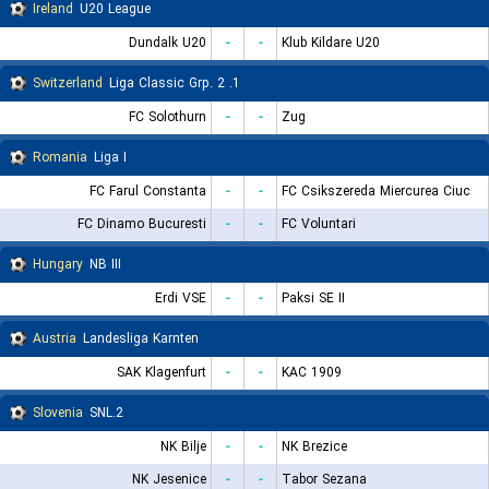
Ireland
U20 League
Dundalk U20
-
-
Klub Kildare U20
Switzerland
1. Liga Classic Grp. 2
FC Solothurn
-
-
Zug
Romania
Liga I
FC Farul Constanta
-
-
FC Csikszereda Miercurea Ciuc
FC Dinamo Bucuresti
-
-
FC Voluntari
Hungary
NB III
Erdi VSE
-
-
Paksi SE II
Austria
Landesliga Karnten
SAK Klagenfurt
-
-
KAC 1909
Slovenia
2.SNL
NK Bilje
-
-
NK Brezice
NK Jesenice
-
-
Tabor Sezana