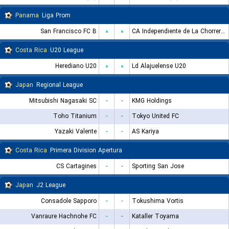
Panama
Liga Prom
San Francisco FC B
۰
۰
CA Independiente de La Chorrera Reserves
Costa Rica
U20 League
Herediano U20
۰
۰
Ld Alajuelense U20
Japan
Regional League
Mitsubishi Nagasaki SC
-
-
KMG Holdings
Toho Titanium
-
-
Tokyo United FC
Yazaki Valente
-
-
AS Kariya
Costa Rica
Primera Division Apertura
CS Cartagines
-
-
Sporting San Jose
Japan
J2 League
Consadole Sapporo
-
-
Tokushima Vortis
Vanraure Hachnohe FC
-
-
Kataller Toyama