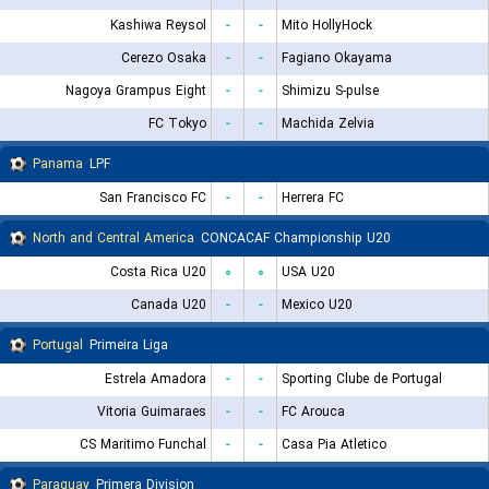
Kashiwa Reysol
-
-
Mito HollyHock
Cerezo Osaka
-
-
Fagiano Okayama
Nagoya Grampus Eight
-
-
Shimizu S-pulse
FC Tokyo
-
-
Machida Zelvia
Panama
LPF
San Francisco FC
-
-
Herrera FC
North and Central America
CONCACAF Championship U20
Costa Rica U20
۰
۰
USA U20
Canada U20
-
-
Mexico U20
Portugal
Primeira Liga
Estrela Amadora
-
-
Sporting Clube de Portugal
Vitoria Guimaraes
-
-
FC Arouca
CS Maritimo Funchal
-
-
Casa Pia Atletico
Paraguay
Primera Division