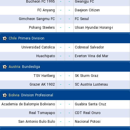
Bucheon FC 1995
-
-
Gwangju FC
FC Anyang
-
-
Daejeon Citizen
Gimcheon Sangmu FC
-
-
FC Seoul
Pohang Steelers
-
-
Ulsan Hyundai Horang-i
Chile
Primera Division
Universidad Catolica
-
-
Cobresal Salvador
Huachipato
-
-
Everton Vina del Mar
Austria
Bundesliga
TSV Hartberg
-
-
SK Sturm Graz
Grazer AK 1902
-
-
SC Austria Lustenau
Bolivia
Division Profesional
Academia de Balompie Boliviano
-
-
Guabira Santa Cruz
Real Tomayapo
-
-
CDT Real Oruro
San Antonio Bulo Bulo
-
-
Nacional Potosi