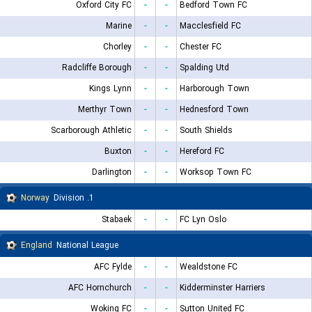
Oxford City FC
-
-
Bedford Town FC
Marine
-
-
Macclesfield FC
Chorley
-
-
Chester FC
Radcliffe Borough
-
-
Spalding Utd
Kings Lynn
-
-
Harborough Town
Merthyr Town
-
-
Hednesford Town
Scarborough Athletic
-
-
South Shields
Buxton
-
-
Hereford FC
Darlington
-
-
Worksop Town FC
Norway
1. Division
Stabaek
-
-
FC Lyn Oslo
England
National League
AFC Fylde
-
-
Wealdstone FC
AFC Hornchurch
-
-
Kidderminster Harriers
Woking FC
-
-
Sutton United FC