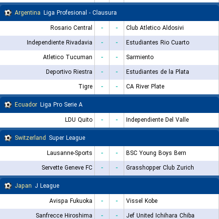
Argentina
Liga Profesional - Clausura
Rosario Central
-
-
Club Atletico Aldosivi
Independiente Rivadavia
-
-
Estudiantes Rio Cuarto
Atletico Tucuman
-
-
Sarmiento
Deportivo Riestra
-
-
Estudiantes de la Plata
Tigre
-
-
CA River Plate
Ecuador
Liga Pro Serie A
LDU Quito
-
-
Independiente Del Valle
Switzerland
Super League
Lausanne-Sports
-
-
BSC Young Boys Bern
Servette Geneve FC
-
-
Grasshopper Club Zurich
Japan
J League
Avispa Fukuoka
-
-
Vissel Kobe
Sanfrecce Hiroshima
-
-
Jef United Ichihara Chiba