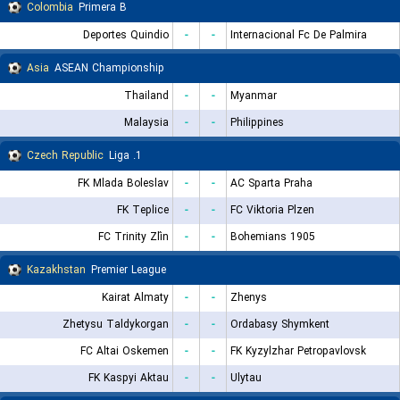
Colombia
Primera B
Deportes Quindio
-
-
Internacional Fc De Palmira
Asia
ASEAN Championship
Thailand
-
-
Myanmar
Malaysia
-
-
Philippines
Czech Republic
1. Liga
FK Mlada Boleslav
-
-
AC Sparta Praha
FK Teplice
-
-
FC Viktoria Plzen
FC Trinity Zlín
-
-
Bohemians 1905
Kazakhstan
Premier League
Kairat Almaty
-
-
Zhenys
Zhetysu Taldykorgan
-
-
Ordabasy Shymkent
FC Altai Oskemen
-
-
FK Kyzylzhar Petropavlovsk
FK Kaspyi Aktau
-
-
Ulytau