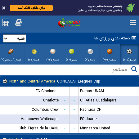
اپلیکیشن سیب بت مختص اندروید
برای دانلود کلیک کنید
(دسترسی بدون فیلتر و امکانات بی نظیر)
دسته بندی ورزش ها
فوتبال(۶۱۵)
بسکتبال(۴۳)
والیبال(۶)
تنیس(۶۰)
بیسبال(۲۴)
هندبال(۲)
فوتبال آمریکایی(۲)
North and Central America
CONCACAF Leagues Cup
FC Cincinnati
-
-
Pumas UNAM
Charlotte
-
-
CF Atlas Guadalajara
Columbus Crew
-
-
Pachuca CF
Vancouver Whitecaps
-
-
FC Juarez
Club Tigres de la UANL
-
-
Minnesota United