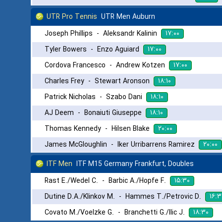
UTR Pro Tennis
UTR Men Auburn
۱۷:۰۰
Joseph Phillips
-
Aleksandr Kalinin
۱۷:۰۰
Tyler Bowers
-
Enzo Aguiard
۱۷:۰۰
Cordova Francesco
-
Andrew Kotzen
۱۸:۱۰
Charles Frey
-
Stewart Aronson
۱۸:۱۰
Patrick Nicholas
-
Szabo Dani
۱۸:۱۰
AJ Deem
-
Bonaiuti Giuseppe
۲۰:۰۰
Thomas Kennedy
-
Hilsen Blake
۲۰:۰۰
James McGloughlin
-
Iker Urribarrens Ramirez
ITF Men
ITF M15 Germany Frankfurt, Doubles
۱۵:۳۰
Rast E./Wedel C.
-
Barbic A./Hopfe F.
۱۶:۳
Dutine D.A./Klinkov M.
-
Hammes T./Petrovic D.
۱۸:۳۰
Covato M./Voelzke G.
-
Branchetti G./Ilic J.