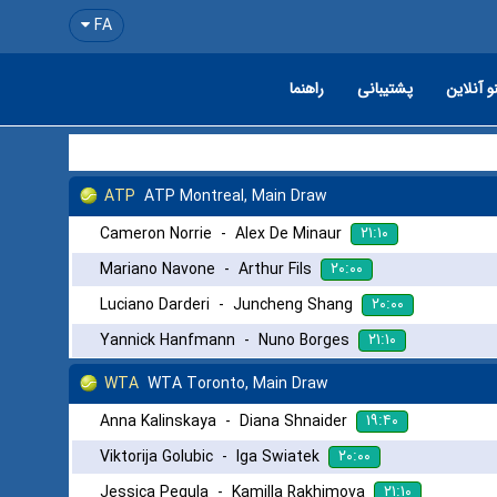
FA
و آنلاین
پشتیبانی
راهنما
ATP
ATP Montreal, Main Draw
۲۱:۱۰
Cameron Norrie
-
Alex De Minaur
۲۰:۰۰
Mariano Navone
-
Arthur Fils
۲۰:۰۰
Luciano Darderi
-
Juncheng Shang
۲۱:۱۰
Yannick Hanfmann
-
Nuno Borges
WTA
WTA Toronto, Main Draw
۱۹:۴۰
Anna Kalinskaya
-
Diana Shnaider
۲۰:۰۰
Viktorija Golubic
-
Iga Swiatek
۲۱:۱۰
Jessica Pegula
-
Kamilla Rakhimova