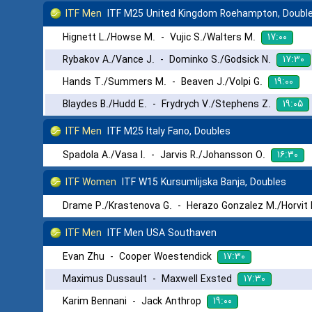
ITF Men
ITF M25 United Kingdom Roehampton, Doubl
۱۷:۰۰
Hignett L./Howse M.
-
Vujic S./Walters M.
۱۷:۳۰
Rybakov A./Vance J.
-
Dominko S./Godsick N.
۱۹:۰۰
Hands T./Summers M.
-
Beaven J./Volpi G.
۱۹:۰۵
Blaydes B./Hudd E.
-
Frydrych V./Stephens Z.
ITF Men
ITF M25 Italy Fano, Doubles
۱۶:۳۰
Spadola A./Vasa I.
-
Jarvis R./Johansson O.
ITF Women
ITF W15 Kursumlijska Banja, Doubles
Drame P./Krastenova G.
-
Herazo Gonzalez M./Horvit
ITF Men
ITF Men USA Southaven
۱۷:۳۰
Evan Zhu
-
Cooper Woestendick
۱۷:۳۰
Maximus Dussault
-
Maxwell Exsted
۱۹:۰۰
Karim Bennani
-
Jack Anthrop