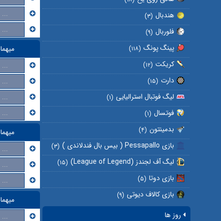
...
هندبال
(۳)
...
فلوربال
(۹)
پینگ پونگ
میهما
(۱۱۸)
کریکت
...
(۱۲)
دارت
...
(۱۵)
لیگ فوتبال استرالیایی
...
(۱)
...
فوتسال
(۱)
بدمینتون
(۴)
میهما
بازی Pessapallo ( بیس بال فندلاندی )
(۳)
...
لیگ آف لجندز (League of Legend)
(۱۵)
...
بازی دوتا
(۵)
...
بازی کالاف دیوتی
(۹)
میهما
روز ها
...