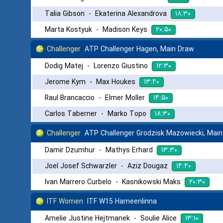
۱۸:۳۰
Talia Gibson
-
Ekaterina Alexandrova
۲۰:۵۰
Marta Kostyuk
-
Madison Keys
Challenger
ATP Challenger Hagen, Main Draw
۱۲:۳۰
Dodig Matej
-
Lorenzo Giustino
۱۳:۴۰
Jerome Kym
-
Max Houkes
۱۴:۵۰
Raul Brancaccio
-
Elmer Moller
۱۸:۳۰
Carlos Taberner
-
Marko Topo
Challenger
ATP Challenger Grodzisk Mazowiecki, Mai
۱۳:۳۰
Damir Dzumhur
-
Mathys Erhard
۱۴:۴۰
Joel Josef Schwarzler
-
Aziz Dougaz
۲۰:۳۰
Ivan Marrero Curbelo
-
Kasnikowski Maks
ITF Women
ITF W15 Hameenlinna
۱۳:۱۰
Amelie Justine Hejtmanek
-
Soulie Alice