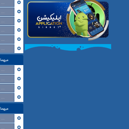
...
...
...
...
...
...
میهما
...
...
...
...
میهما
...
...