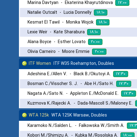
۱۷:۰۰
Marina Davtyan
-
Ekaterina Khayrutdinova
۱۸:۱۰
Natalie Outcalt
-
Lucia Donnelly
۱۸:۱۰
Kesmat El Tawil
-
Monika Wojcik
۱۸:۱۰
Lexie Weir
-
Kate Sharabura
۲۰:۰۰
Alana Boyce
-
Esther Lovato
۲۰:۰۰
Olivia Carneiro
-
Moore Emmie
ITF Women
ITF W35 Roehampton, Doubles
۱۷:۳۰
Adeshina E./Allen V.
-
Black B./Okutoyi A.
۱۷:۳۰
Bosman C./Visscher S. J.
-
Abe H./Sato H.
۱۷:۳۰
Nagata A./Sato N.
-
Appleton E./McDonald E.
Kuzmova K./Rajecki A.
-
Dada-Mascoll S./Maloney E.
WTA 125k
WTA 125K Warsaw, Doubles
۱۷:
Karamoko N./Salden L.
-
Falkowska W./Smith A.
۱۸:۰۰
Kobori M./Shimizu A.
-
Kubka M./Rosolska A.