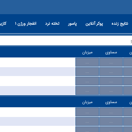
نتایج زنده
پوکر آنلاین
پاسور
تخته نرد
انفجار ورژن ۱
کازین
ن
مساوی
میزبان
...
...
...
...
...
...
...
...
ن
مساوی
میزبان
...
...
...
...
...
...