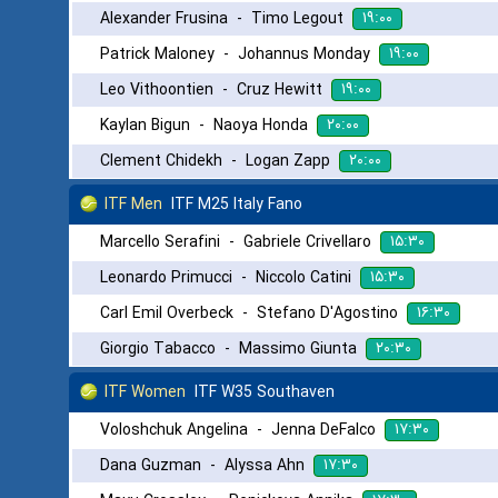
۱۹:۰۰
Alexander Frusina
-
Timo Legout
۱۹:۰۰
Patrick Maloney
-
Johannus Monday
۱۹:۰۰
Leo Vithoontien
-
Cruz Hewitt
۲۰:۰۰
Kaylan Bigun
-
Naoya Honda
۲۰:۰۰
Clement Chidekh
-
Logan Zapp
ITF Men
ITF M25 Italy Fano
۱۵:۳۰
Marcello Serafini
-
Gabriele Crivellaro
۱۵:۳۰
Leonardo Primucci
-
Niccolo Catini
۱۶:۳۰
Carl Emil Overbeck
-
Stefano D'Agostino
۲۰:۳۰
Giorgio Tabacco
-
Massimo Giunta
ITF Women
ITF W35 Southaven
۱۷:۳۰
Voloshchuk Angelina
-
Jenna DeFalco
۱۷:۳۰
Dana Guzman
-
Alyssa Ahn