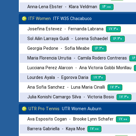
۱۴:۰۰
Anna-Lena Ebster
-
Klara Veldman
ITF Women
ITF W35 Chacabuco
۱۷:۳۰
Josefina Estevez
-
Fernanda Labrana
۱۶:۳۰
Sol Ailin Larraya Guidi
-
Lorena Schaedel
۱۶:۳۰
Georgia Pedone
-
Sofia Meabe
۱۶
Maria Florencia Urrutia
-
Camila Rodero Contreras
Lucciana Perez Alarcon
-
Ana Victoria Gobbi Monllau
۱۷:۳۰
Lourdes Ayala
-
Egorova Daria
۱۷:۳۰
Ana Sofia Sanchez
-
Luna Maria Cinalli
۱۷:۳۰
Julia Konishi Camargo Silva
-
Victoria Bosio
UTR Pro Tennis
UTR Women Auburn
۱۷:۰۰
Ava Esposito Cogan
-
Brooke Lynn Schafer
۱۷:۰۰
Barrera Gabriella
-
Kaya Moe