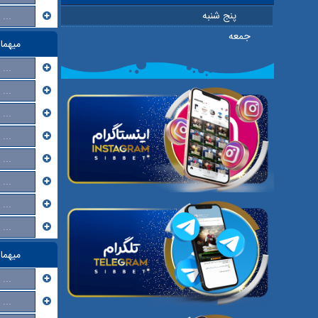
پنج شنبه
...
جمعه
میهما
...
...
...
...
...
...
...
...
میهما
...
...