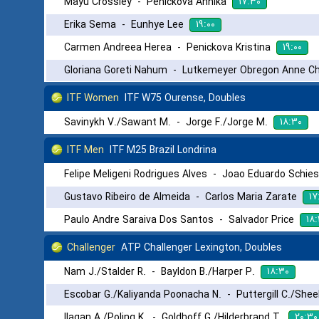
۱۷:۳۰
Mayu Crossley
-
Penickova Annika
۱۹:۰۰
Erika Sema
-
Eunhye Lee
۱۹:۰۰
Carmen Andreea Herea
-
Penickova Kristina
Gloriana Goreti Nahum
-
Lutkemeyer Obregon Anne Ch
ITF Women
ITF W75 Ourense, Doubles
۱۸:۳۰
Savinykh V./Sawant M.
-
Jorge F./Jorge M.
ITF Men
ITF M25 Brazil Londrina
Felipe Meligeni Rodrigues Alves
-
Joao Eduardo Schies
۱۷
Gustavo Ribeiro de Almeida
-
Carlos Maria Zarate
۱۸
Paulo Andre Saraiva Dos Santos
-
Salvador Price
Challenger
ATP Challenger Lexington, Doubles
۱۸:۳۰
Nam J./Stalder R.
-
Bayldon B./Harper P.
Escobar G./Kaliyanda Poonacha N.
-
Puttergill C./Shee
۲۰:۳۰
Ilagan A./Poling K.
-
Goldhoff G./Hilderbrand T.