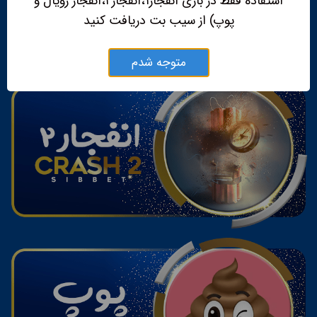
استفاده فقط در بازی انفجار۱،انفجار۲،انفجار رویال و
پوپ) از سیب بت دریافت کنید
متوجه شدم