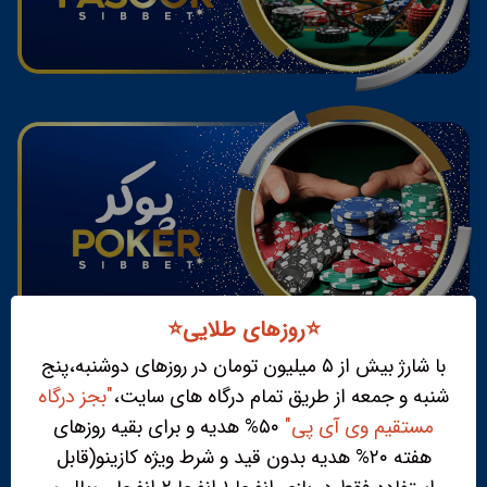
⭐️روزهای طلایی⭐️
با شارژ بیش از ۵ میلیون تومان در روزهای دوشنبه،پنج
شنبه و جمعه از طریق تمام درگاه های سایت،
"بجز درگاه
مستقیم وی آی پی"
۵۰% هدیه و برای بقیه روزهای
هفته ۲۰% هدیه بدون قید و شرط ویژه کازینو(قابل