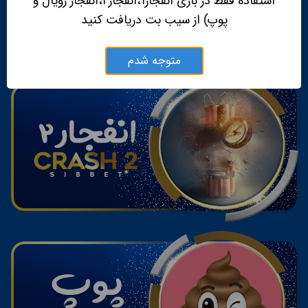
استفاده فقط در بازی انفجار۱،انفجار۲،انفجار رویال و
پوپ) از سیب بت دریافت کنید
متوجه شدم