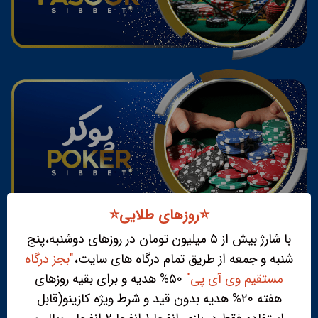
⭐️روزهای طلایی⭐️
با شارژ بیش از ۵ میلیون تومان در روزهای دوشنبه،پنج
شنبه و جمعه از طریق تمام درگاه های سایت،
"بجز درگاه
مستقیم وی آی پی"
۵۰% هدیه و برای بقیه روزهای
هفته ۲۰% هدیه بدون قید و شرط ویژه کازینو(قابل