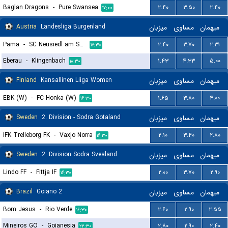
Baglan Dragons
-
Pure Swansea
۲.۴۰
۳.۵۰
۲.۴۰
۱۷:۰۰
Austria
Landesliga Burgenland
میزبان
مساوی
میهمان
Pama
-
SC Neusiedl am See 1919
۲.۴۰
۳.۷۰
۲.۳۱
۱۷:۳۰
Eberau
-
Klingenbach
۱.۴۳
۴.۳۳
۵.۰۰
۱۸:۳۰
Finland
Kansallinen Liiga Women
میزبان
مساوی
میهمان
EBK (W)
-
FC Honka (W)
۱.۶۵
۳.۸۰
۴.۰۰
۱۶:۳۰
Sweden
2. Division - Sodra Gotaland
میزبان
مساوی
میهمان
IFK Trelleborg FK
-
Vaxjo Norra
۲.۱۰
۳.۴۰
۲.۸۰
۱۶:۳۰
Sweden
2. Division Sodra Svealand
میزبان
مساوی
میهمان
Lindo FF
-
Fittja IF
۲.۰۰
۳.۷۰
۲.۹۰
۱۶:۳۰
Brazil
Goiano 2
میزبان
مساوی
میهمان
Bom Jesus
-
Rio Verde
۲.۶۰
۲.۹۰
۲.۵۵
۱۶:۳۰
Mineiros GO
-
Goianesia
۲.۸۰
۲.۹۰
۲.۴۰
۲۲:۳۰