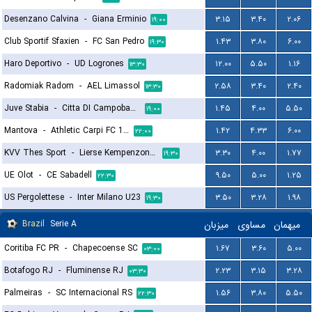
Desenzano Calvina
-
Giana Erminio
۳.۱۵
۳.۴۰
۲.۰۶
۱۹:۰۰
Club Sportif Sfaxien
-
FC San Pedro
۱.۴۳
۳.۸۰
۶.۰۰
۱۹:۳۰
Haro Deportivo
-
UD Logrones
۱۲.۰۰
۵.۵۰
۱.۱۶
۱۳:۳۰
Radomiak Radom
-
AEL Limassol
۲.۵۸
۳.۴۰
۲.۴۰
۱۳:۳۰
Juve Stabia
-
Citta DI Campobasso
۱.۴۵
۴.۰۰
۵.۵۰
۱۹:۰۰
Mantova
-
Athletic Carpi FC 1909
۱.۴۲
۴.۳۳
۶.۰۰
۲۲:۰۰
KVV Thes Sport
-
Lierse Kempenzonen
۳.۳۰
۴.۰۰
۱.۷۷
۱۹:۳۰
UE Olot
-
CE Sabadell
۹.۵۰
۵.۰۰
۱.۲۵
۲۲:۳۰
US Pergolettese
-
Inter Milano U23
۳.۵۰
۳.۲۸
۱.۹۸
۱۹:۳۰
Brazil
Serie A
میزبان
مساوی
میهمان
Coritiba FC PR
-
Chapecoense SC
۱.۶۷
۳.۶۰
۵.۰۰
۰۳:۰۰
Botafogo RJ
-
Fluminense RJ
۲.۲۳
۳.۱۵
۳.۲۸
۰۳:۳۰
Palmeiras
-
SC Internacional RS
۱.۵۶
۳.۸۰
۵.۵۰
۲۲:۳۰