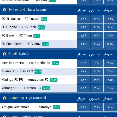
۰۳:۳۰
Switzerland
Super League
میزبان
مساوی
میهمان
FC St. Gallen
-
FC Luzern
۱.۸۸
۳.۸۰
۳.۴۰
۱۸:۰۰
FC Lugano
-
FC Zurich
۱.۴۸
۴.۲۵
۵.۰۰
۱۵:۳۰
FC Basel
-
FC Thun
۱.۷۸
۳.۸۰
۳.۶۰
۱۸:۰۰
FC Sion Sitten
-
FC Vaduz
۱.۴۳
۴.۵۰
۵.۵۰
۱۸:۰۰
Brazil
Serie C
میزبان
مساوی
میهمان
Inter de Limeira
-
Volta Redonda
۱.۹۲
۳.۱۰
۳.۸۰
۰۲:۰۰
Ituano SP
-
Barra FC
۱.۸۷
۳.۱۵
۳.۸۰
۰۲:۰۰
Maringa FC PR
-
Amazonas FC
۱.۶۷
۳.۴۰
۴.۵۰
۲۲:۳۰
Ypiranga RS
-
Floresta EC
۱.۸۸
۳.۰۰
۴.۰۰
۲۲:۳۰
Guatemala
Liga Nacional
میزبان
مساوی
میهمان
Antigua Guatemala
-
Guastatoya
۱.۶۷
۳.۲۰
۵.۰۰
۰۴:۳۰