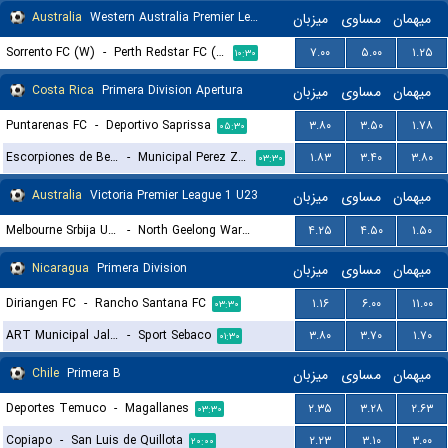
Australia
Western Australia Premier League Women
میزبان
مساوی
میهمان
Sorrento FC (W)
-
Perth Redstar FC (W)
۷.۰۰
۵.۰۰
۱.۲۵
۱۰:۳۰
Costa Rica
Primera Division Apertura
میزبان
مساوی
میهمان
Puntarenas FC
-
Deportivo Saprissa
۳.۸۰
۳.۵۰
۱.۷۸
۰۵:۳۰
Escorpiones de Belen
-
Municipal Perez Zeledon
۱.۸۳
۳.۴۰
۳.۸۰
۰۳:۳۰
Australia
Victoria Premier League 1 U23
میزبان
مساوی
میهمان
Melbourne Srbija U23
-
North Geelong Warriors U23
۴.۲۵
۴.۵۰
۱.۵۰
۰۵:۳۰
Nicaragua
Primera Division
میزبان
مساوی
میهمان
Diriangen FC
-
Rancho Santana FC
۱.۱۶
۶.۰۰
۱۱.۰۰
۰۳:۳۰
ART Municipal Jalapa
-
Sport Sebaco
۳.۸۰
۳.۷۰
۱.۷۰
۰۱:۳۰
Chile
Primera B
میزبان
مساوی
میهمان
Deportes Temuco
-
Magallanes
۲.۳۵
۳.۲۸
۲.۶۳
۰۳:۳۰
Copiapo
-
San Luis de Quillota
۲.۲۳
۳.۱۰
۳.۰۰
۲۰:۰۰