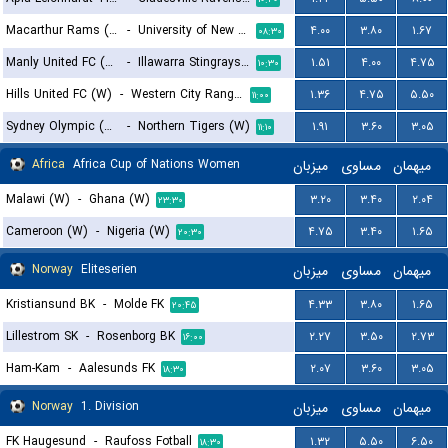
Macarthur Rams (W)
-
University of New South Wales (W)
۴.۰۰
۳.۸۰
۱.۶۷
۰۸:۳۰
Manly United FC (W)
-
Illawarra Stingrays (W)
۱.۵۱
۴.۰۰
۴.۷۵
۱۰:۳۰
Hills United FC (W)
-
Western City Rangers (W)
۱.۳۶
۴.۷۵
۵.۵۰
۱۱:۰۰
Sydney Olympic (W)
-
Northern Tigers (W)
۱.۹۱
۳.۶۰
۳.۰۵
۱۱:۱۰
Africa
Africa Cup of Nations Women
میزبان
مساوی
میهمان
Malawi (W)
-
Ghana (W)
۳.۲۰
۳.۴۰
۲.۰۴
۲۳:۳۰
Cameroon (W)
-
Nigeria (W)
۴.۷۵
۳.۴۰
۱.۶۵
۲۰:۳۰
Norway
Eliteserien
میزبان
مساوی
میهمان
Kristiansund BK
-
Molde FK
۴.۳۳
۳.۸۰
۱.۶۵
۲۰:۴۵
Lillestrom SK
-
Rosenborg BK
۲.۲۷
۳.۵۰
۲.۷۳
۱۶:۰۰
Ham-Kam
-
Aalesunds FK
۲.۰۷
۳.۶۰
۳.۰۵
۱۸:۳۰
Norway
1. Division
میزبان
مساوی
میهمان
FK Haugesund
-
Raufoss Fotball
۱.۳۲
۵.۵۰
۶.۵۰
۱۸:۳۰