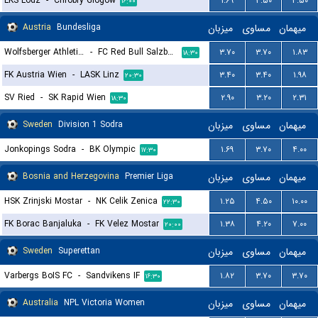
LKS Lodz
-
Chrobry Glogow
۱.۶۹
۳.۵۰
۴.۵۰
۱۶:۰۰
Austria
Bundesliga
میزبان
مساوی
میهمان
Wolfsberger Athletik Club
-
FC Red Bull Salzburg
۳.۷۰
۳.۷۰
۱.۸۳
۱۸:۳۰
FK Austria Wien
-
LASK Linz
۳.۴۰
۳.۴۰
۱.۹۸
۲۰:۳۰
SV Ried
-
SK Rapid Wien
۲.۹۰
۳.۲۰
۲.۳۱
۱۸:۳۰
Sweden
Division 1 Sodra
میزبان
مساوی
میهمان
Jonkopings Sodra
-
BK Olympic
۱.۶۹
۳.۷۰
۴.۰۰
۱۷:۳۰
Bosnia and Herzegovina
Premier Liga
میزبان
مساوی
میهمان
HSK Zrinjski Mostar
-
NK Celik Zenica
۱.۲۵
۴.۵۰
۱۰.۰۰
۲۲:۳۰
FK Borac Banjaluka
-
FK Velez Mostar
۱.۳۸
۴.۲۰
۷.۰۰
۲۰:۰۰
Sweden
Superettan
میزبان
مساوی
میهمان
Varbergs BoIS FC
-
Sandvikens IF
۱.۸۲
۳.۷۰
۳.۷۰
۱۶:۳۰
Australia
NPL Victoria Women
میزبان
مساوی
میهمان