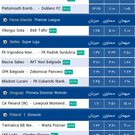
Portsmouth Bombers FC
-
Dublanc FC
۱۳.۲۵
۱۱.۰۰
۱.۰۵
۰۲:۰۰
Faroe Islands
Premier League
میزبان
مساوی
میهمان
Víkingur Gota
-
B68 Toftir
۱.۲۵
۵.۰۰
۸.۰۰
۱۷:۳۰
Serbia
Super Liga
میزبان
مساوی
میهمان
FK Vojvodina Novi Sad
-
FK Radnik Surdulica
۱.۳۷
۴.۳۳
۶.۵۰
۲۱:۳۰
Macva Sabac
-
IMT Novi Belgrade
۳.۸۰
۳.۲۰
۱.۸۸
۲۱:۳۰
OFK Belgrade
-
Zeleznicar Pancevo
۲.۳۰
۳.۳۰
۲.۷۳
۲۲:۳۰
Mladost Lucani
-
FK Cukaricki Stankom
۲.۴۵
۲.۸۰
۲.۹۰
۲۲:۳۰
Uruguay
Primera Division Women
میزبان
مساوی
میهمان
CA Penarol (W)
-
Liverpool Montevideo (W)
۱.۱۱
۶.۵۰
۱۵.۰۰
۲۱:۰۰
Poland
1. Division
میزبان
مساوی
میهمان
Termalica BB Nieciecza
-
Warta Poznan
۱.۷۶
۳.۶۰
۴.۰۰
۱۸:۴۵