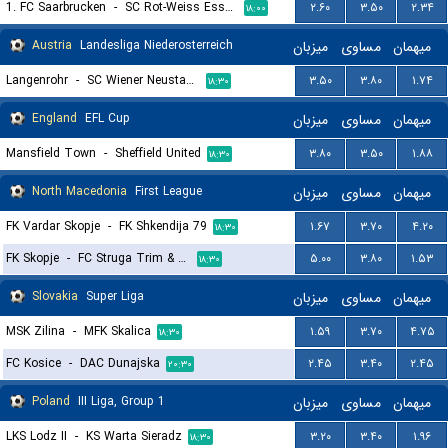
1. FC Saarbrucken
-
SC Rot-Weiss Essen
۲.۶۰
۳.۵۰
۲.۳۴
۱۸:۰۰
Austria
Landesliga Niederosterreich
میزبان
مساوی
میهمان
Langenrohr
-
SC Wiener Neustadter
۳.۵۰
۳.۸۰
۱.۷۴
۱۸:۳۰
England
EFL Cup
میزبان
مساوی
میهمان
Mansfield Town
-
Sheffield United
۳.۸۰
۳.۵۰
۱.۸۸
۱۸:۳۰
North Macedonia
First League
میزبان
مساوی
میهمان
FK Vardar Skopje
-
FK Shkendija 79
۱.۶۷
۳.۷۰
۴.۲۰
۱۸:۳۰
FK Skopje
-
FC Struga Trim & Lum
۵.۰۰
۳.۸۰
۱.۵۳
۱۸:۳۰
Slovakia
Super Liga
میزبان
مساوی
میهمان
MSK Zilina
-
MFK Skalica
۱.۵۹
۳.۷۰
۴.۷۵
۱۸:۳۰
FC Kosice
-
DAC Dunajska
۲.۴۵
۳.۴۰
۲.۴۵
۲۰:۳۰
Poland
III Liga, Group 1
میزبان
مساوی
میهمان
LKS Lodz II
-
KS Warta Sieradz
۳.۲۰
۳.۴۰
۱.۹۶
۱۸:۳۰