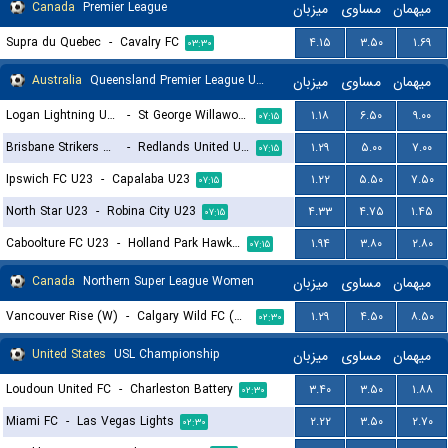
Canada
Premier League
میزبان
مساوی
میهمان
Supra du Quebec
-
Cavalry FC
۴.۱۵
۳.۵۰
۱.۶۹
۰۳:۳۰
Australia
Queensland Premier League U23
میزبان
مساوی
میهمان
Logan Lightning U23
-
St George Willawong FC U23
۱.۱۸
۶.۵۰
۹.۰۰
۰۷:۱۵
Brisbane Strikers U23
-
Redlands United U23
۱.۲۹
۵.۰۰
۷.۰۰
۰۷:۱۵
Ipswich FC U23
-
Capalaba U23
۱.۲۲
۵.۵۰
۷.۵۰
۰۷:۱۵
North Star U23
-
Robina City U23
۴.۳۳
۴.۷۵
۱.۴۵
۰۷:۱۵
Caboolture FC U23
-
Holland Park Hawks U23
۱.۹۴
۳.۸۰
۲.۸۰
۰۷:۱۵
Canada
Northern Super League Women
میزبان
مساوی
میهمان
Vancouver Rise (W)
-
Calgary Wild FC (W)
۱.۲۹
۴.۵۰
۸.۵۰
۰۲:۳۰
United States
USL Championship
میزبان
مساوی
میهمان
Loudoun United FC
-
Charleston Battery
۳.۴۰
۳.۵۰
۱.۸۸
۰۲:۳۰
Miami FC
-
Las Vegas Lights
۲.۲۲
۳.۵۰
۲.۷۰
۰۲:۳۰