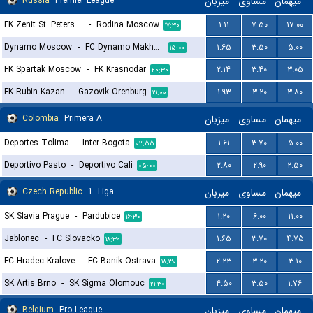
Russia
Premier League
میزبان
مساوی
میهمان
FK Zenit St. Petersburg
-
Rodina Moscow
۱.۱۱
۷.۵۰
۱۷.۰۰
۱۷:۳۰
Dynamo Moscow
-
FC Dynamo Makhachkala
۱.۶۵
۳.۵۰
۵.۰۰
۱۵:۰۰
FK Spartak Moscow
-
FK Krasnodar
۲.۱۴
۳.۴۰
۳.۰۵
۲۰:۳۰
FK Rubin Kazan
-
Gazovik Orenburg
۱.۹۳
۳.۲۰
۳.۸۰
۲۱:۰۰
Colombia
Primera A
میزبان
مساوی
میهمان
Deportes Tolima
-
Inter Bogota
۱.۶۱
۳.۷۰
۵.۰۰
۰۲:۵۵
Deportivo Pasto
-
Deportivo Cali
۲.۸۰
۲.۹۰
۲.۵۰
۰۵:۰۰
Czech Republic
1. Liga
میزبان
مساوی
میهمان
SK Slavia Prague
-
Pardubice
۱.۲۰
۶.۰۰
۱۱.۰۰
۱۶:۳۰
Jablonec
-
FC Slovacko
۱.۶۵
۳.۷۰
۴.۷۵
۱۸:۳۰
FC Hradec Kralove
-
FC Banik Ostrava
۲.۲۳
۳.۲۰
۳.۱۰
۱۸:۳۰
SK Artis Brno
-
SK Sigma Olomouc
۴.۵۰
۳.۵۰
۱.۷۶
۲۱:۳۰
Belgium
Pro League
میزبان
مساوی
میهمان