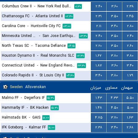
Columbus Crew II
-
New York Red Bulls II
۲.۴۰
۳.۶۰
۲.۳۸
۰۱:۳۰
Chattanooga FC
-
Atlanta United II
۲.۳۱
۳.۵۰
۲.۴۵
۰۲:۳۰
Carolina Core
-
Huntsville City FC
۲.۱۱
۳.۴۰
۲.۸۰
۰۳:۰۰
Minnesota United FC II
-
San Jose Earthquakes II
۲.۴۰
۳.۵۰
۲.۴۰
۰۳:۳۰
North Texas SC
-
Tacoma Defiance
۲.۲۰
۳.۵۰
۲.۶۰
۰۴:۱۵
Houston Dynamo II
-
Real Monarchs SLC
۱.۶۷
۳.۸۰
۳.۸۰
۰۲:۳۰
Connecticut United
-
New England Revolution II
۱.۸۷
۳.۶۰
۳.۴۰
۲۳:۳۰
Colorado Rapids II
-
St Louis City II
۳.۴۰
۳.۸۰
۱.۷۹
۰۴:۳۰
Sweden
Allsvenskan
میزبان
مساوی
میهمان
Malmo FF
-
Degerfors IF
۱.۴۳
۴.۳۳
۵.۵۰
۱۵:۳۰
Hammarby IF
-
BK Hacken
۱.۴۸
۴.۵۰
۵.۰۰
۱۵:۳۰
Halmstads BK
-
GAIS
۴.۷۵
۳.۷۰
۱.۶۳
۱۸:۰۰
IFK Goteborg
-
Kalmar FF
۲.۳۸
۳.۴۰
۲.۶۸
۱۸:۰۰