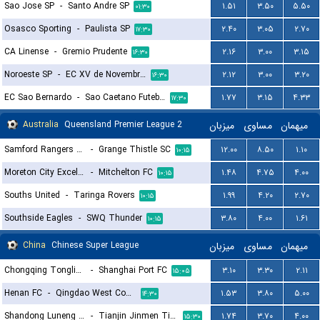
Sao Jose SP
-
Santo Andre SP
۱.۵۱
۳.۵۰
۵.۵۰
۰۱:۳۰
Osasco Sporting
-
Paulista SP
۲.۴۰
۳.۰۵
۲.۷۰
۱۷:۳۰
CA Linense
-
Gremio Prudente
۲.۱۶
۳.۰۰
۳.۱۵
۱۶:۳۰
Noroeste SP
-
EC XV de Novembro (Piracicaba)
۲.۱۲
۳.۰۰
۳.۲۰
۱۶:۳۰
EC Sao Bernardo
-
Sao Caetano Futebol
۱.۷۷
۳.۱۵
۴.۳۳
۱۷:۳۰
Australia
Queensland Premier League 2
میزبان
مساوی
میهمان
Samford Rangers FC
-
Grange Thistle SC
۱۲.۰۰
۸.۵۰
۱.۱۰
۱۰:۱۵
Moreton City Excelsior FC 2
-
Mitchelton FC
۱.۴۸
۴.۷۵
۴.۰۰
۱۰:۱۵
Souths United
-
Taringa Rovers
۱.۹۹
۴.۲۰
۲.۷۰
۱۰:۱۵
Southside Eagles
-
SWQ Thunder
۳.۸۰
۴.۰۰
۱.۶۱
۱۰:۱۵
China
Chinese Super League
میزبان
مساوی
میهمان
Chongqing Tongliang Long
-
Shanghai Port FC
۳.۱۰
۳.۳۰
۲.۱۱
۱۵:۰۵
Henan FC
-
Qingdao West Coast FC
۱.۵۳
۳.۸۰
۵.۰۰
۱۴:۳۰
Shandong Luneng Taishan FC
-
Tianjin Jinmen Tigers
۱.۷۴
۳.۷۰
۴.۰۰
۱۵:۳۰