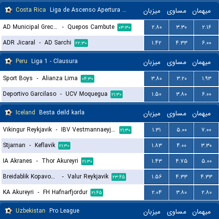
Costa Rica
Liga de Ascenso Apertura gr. A
میزبان
مساوی
میهمان
AD Municipal Grecia
-
Quepos Cambute
۲.۸۰
۳.۳۰
۲.۱۶
۰۳:۳۰
ADR Jicaral
-
AD Sarchi
۱.۴۲
۴.۳۳
۶.۰۰
۲۲:۳۰
Peru
Liga 1 - Clausura
میزبان
مساوی
میهمان
Sport Boys
-
Alianza Lima
۳.۸۰
۳.۲۰
۱.۹۳
۰۴:۳۰
Deportivo Garcilaso
-
UCV Moquegua
۱.۵۰
۳.۸۰
۶.۰۰
۲۱:۳۰
Iceland
Besta deild karla
میزبان
مساوی
میهمان
Vikingur Reykjavik
-
IBV Vestmannaeyjar
۱.۳۱
۵.۰۰
۷.۰۰
۲۱:۳۰
Stjarnan
-
Keflavik
۱.۸۳
۴.۰۰
۳.۳۰
۲۱:۳۰
IA Akranes
-
Thor Akureyri
۱.۴۳
۴.۷۵
۵.۰۰
۲۱:۳۰
Breidablik Kopavogur
-
Valur Reykjavik
۱.۵۶
۴.۳۳
۴.۳۳
۲۳:۴۵
KA Akureyri
-
FH Hafnarfjordur
۲.۰۴
۳.۸۰
۲.۸۰
۲۱:۴۵
Uzbekistan
Pro League
میزبان
مساوی
میهمان