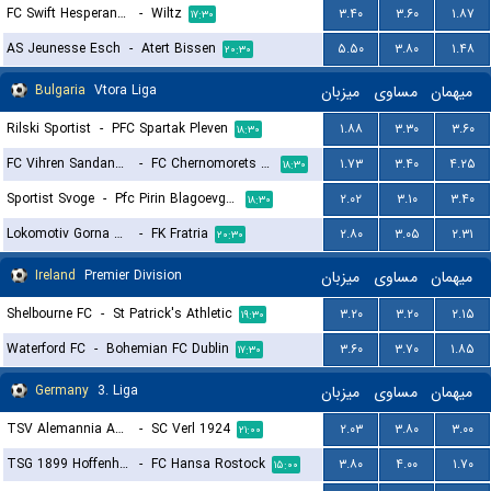
FC Swift Hesperange
-
Wiltz
۳.۴۰
۳.۶۰
۱.۸۷
۱۷:۳۰
AS Jeunesse Esch
-
Atert Bissen
۵.۵۰
۳.۸۰
۱.۴۸
۲۰:۳۰
Bulgaria
Vtora Liga
میزبان
مساوی
میهمان
Rilski Sportist
-
PFC Spartak Pleven
۱.۸۸
۳.۳۰
۳.۶۰
۱۸:۳۰
FC Vihren Sandanski
-
FC Chernomorets 1919 Burgas
۱.۷۳
۳.۴۰
۴.۲۵
۱۸:۳۰
Sportist Svoge
-
Pfc Pirin Blagoevgrad
۲.۰۲
۳.۱۰
۳.۴۰
۱۸:۳۰
Lokomotiv Gorna Oryahovitsa
-
FK Fratria
۲.۸۰
۳.۰۵
۲.۳۱
۲۰:۳۰
Ireland
Premier Division
میزبان
مساوی
میهمان
Shelbourne FC
-
St Patrick's Athletic
۳.۲۰
۳.۲۰
۲.۱۵
۱۹:۳۰
Waterford FC
-
Bohemian FC Dublin
۳.۶۰
۳.۷۰
۱.۸۵
۱۷:۳۰
Germany
3. Liga
میزبان
مساوی
میهمان
TSV Alemannia Aachen
-
SC Verl 1924
۲.۰۳
۳.۸۰
۳.۰۰
۲۱:۰۰
TSG 1899 Hoffenheim II
-
FC Hansa Rostock
۳.۸۰
۴.۰۰
۱.۷۰
۱۵:۰۰