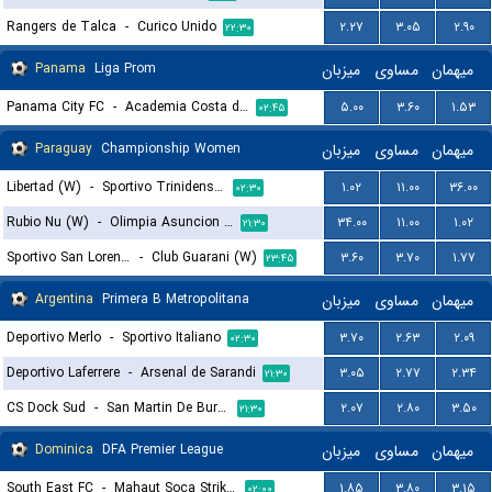
Rangers de Talca
-
Curico Unido
۲.۲۷
۳.۰۵
۲.۹۰
۲۲:۳۰
Panama
Liga Prom
میزبان
مساوی
میهمان
Panama City FC
-
Academia Costa del Este
۵.۰۰
۳.۶۰
۱.۵۳
۰۲:۴۵
Paraguay
Championship Women
میزبان
مساوی
میهمان
Libertad (W)
-
Sportivo Trinidense (W)
۱.۰۲
۱۱.۰۰
۳۶.۰۰
۰۲:۳۰
Rubio Nu (W)
-
Olimpia Asuncion (W)
۳۴.۰۰
۱۱.۰۰
۱.۰۲
۲۱:۳۰
Sportivo San Lorenzo (W)
-
Club Guarani (W)
۳.۶۰
۳.۷۰
۱.۷۷
۲۳:۴۵
Argentina
Primera B Metropolitana
میزبان
مساوی
میهمان
Deportivo Merlo
-
Sportivo Italiano
۳.۷۰
۲.۶۳
۲.۰۹
۰۲:۳۰
Deportivo Laferrere
-
Arsenal de Sarandi
۳.۰۵
۲.۷۷
۲.۳۴
۲۱:۳۰
CS Dock Sud
-
San Martin De Burzaco
۲.۰۷
۲.۸۰
۳.۵۰
۲۱:۳۰
Dominica
DFA Premier League
میزبان
مساوی
میهمان
South East FC
-
Mahaut Soca Strikers
۱.۸۵
۳.۸۰
۳.۱۵
۰۲:۰۰