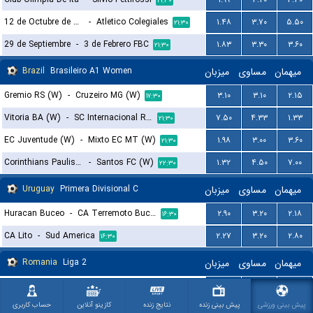
۲۱:۳۰
12 de Octubre de San Domingo
-
Atletico Colegiales
۱.۴۸
۳.۷۰
۵.۵۰
۲۱:۳۰
29 de Septiembre
-
3 de Febrero FBC
۱.۸۳
۳.۳۰
۳.۶۰
۲۱:۳۰
Brazil
Brasileiro A1 Women
میزبان
مساوی
میهمان
Gremio RS (W)
-
Cruzeiro MG (W)
۳.۱۰
۳.۱۰
۲.۱۵
۱۷:۳۰
Vitoria BA (W)
-
SC Internacional RS (W)
۷.۵۰
۴.۳۳
۱.۳۳
۲۱:۳۰
EC Juventude (W)
-
Mixto EC MT (W)
۱.۹۸
۳.۰۰
۳.۶۰
۲۱:۳۰
Corinthians Paulista (W)
-
Santos FC (W)
۱.۳۲
۴.۵۰
۷.۰۰
۲۲:۳۰
Uruguay
Primera Divisional C
میزبان
مساوی
میهمان
Huracan Buceo
-
CA Terremoto Buceo
۲.۹۰
۳.۲۰
۲.۱۸
۱۶:۳۰
CA Lito
-
Sud America
۲.۲۷
۳.۲۰
۲.۸۰
۱۶:۳۰
Romania
Liga 2
میزبان
مساوی
میهمان
Chindia Targoviste
-
Metaloglobus Bucuresti
۱.۷۱
۳.۵۰
۴.۲۵
۱۷:۰۰
پیش بینی ورزشی
پیش بینی زنده
نتایج زنده
کازینو آنلاین
حساب کاربری