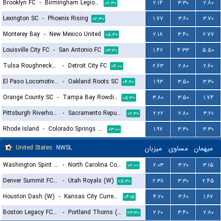
Brooklyn FC
-
Birmingham Legion FC
۲.۱۴
۳.۳۰
۲.۸۰
۰۲:۳۰
Lexington SC
-
Phoenix Rising
۱.۷۷
۳.۶۰
۳.۷۰
۰۲:۳۰
Monterey Bay
-
New Mexico United
۲.۱۸
۳.۴۰
۲.۷۷
۰۵:۳۰
Louisville City FC
-
San Antonio FC
۱.۴۲
۴.۳۳
۵.۵۰
۰۳:۳۰
Tulsa Roughnecks FC
-
Detroit City FC
۲.۶۳
۲.۸۰
۲.۶۰
۰۴:۰۰
El Paso Locomotive FC
-
Oakland Roots SC
۱.۹۳
۳.۵۰
۳.۳۰
۰۴:۳۰
Orange County SC
-
Tampa Bay Rowdies
۳.۸۰
۳.۵۰
۱.۷۴
۰۵:۳۰
Pittsburgh Riverhounds
-
Sacramento Republic FC
۲.۲۲
۲.۸۰
۳.۲۰
۰۲:۳۰
Rhode Island
-
Colorado Springs Switchbacks FC
۱.۹۷
۳.۳۰
۳.۳۰
۰۳:۰۰
United States
NWSL
میزبان
مساوی
میهمان
Washington Spirit (W)
-
North Carolina Courage (W)
۲.۰۳
۳.۲۰
۳.۱۵
۰۲:۰۰
Denver Summit FC (W)
-
Utah Royals (W)
۲.۳۸
۳.۳۰
۲.۴۵
۰۵:۳۰
Houston Dash (W)
-
Kansas City Current (W)
۴.۲۰
۳.۶۰
۱.۶۷
۰۴:۱۵
Boston Legacy FC (W)
-
Portland Thorns (W)
۲.۲۰
۳.۴۰
۲.۸۰
۲۳:۳۰