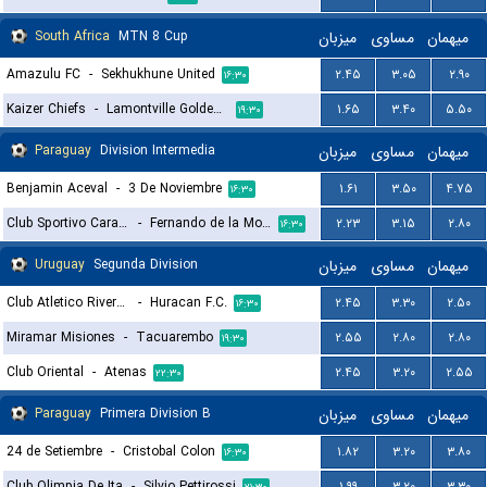
South Africa
MTN 8 Cup
میزبان
مساوی
میهمان
Amazulu FC
-
Sekhukhune United
۲.۴۵
۳.۰۵
۲.۹۰
۱۶:۳۰
Kaizer Chiefs
-
Lamontville Golden Arrows
۱.۶۵
۳.۴۰
۵.۵۰
۱۹:۳۰
Paraguay
Division Intermedia
میزبان
مساوی
میهمان
Benjamin Aceval
-
3 De Noviembre
۱.۶۱
۳.۵۰
۴.۷۵
۱۶:۳۰
Club Sportivo Carapegua
-
Fernando de la Mora
۲.۲۳
۳.۱۵
۲.۸۰
۱۶:۳۰
Uruguay
Segunda Division
میزبان
مساوی
میهمان
Club Atletico River Plate
-
Huracan F.C.
۲.۴۵
۳.۳۰
۲.۵۰
۱۶:۳۰
Miramar Misiones
-
Tacuarembo
۲.۵۵
۲.۸۰
۲.۸۰
۱۹:۳۰
Club Oriental
-
Atenas
۲.۴۵
۳.۲۰
۲.۵۵
۲۲:۳۰
Paraguay
Primera Division B
میزبان
مساوی
میهمان
24 de Setiembre
-
Cristobal Colon
۱.۸۲
۳.۲۰
۳.۸۰
۱۶:۳۰
Club Olimpia De Ita
-
Silvio Pettirossi
۱.۹۹
۳.۲۰
۳.۳۰