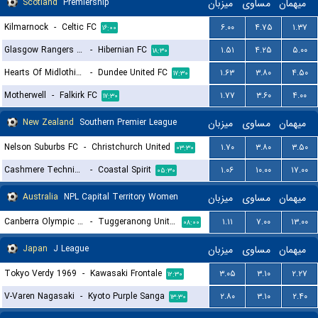
Scotland
Premiership
میزبان
مساوی
میهمان
Kilmarnock
-
Celtic FC
۶.۰۰
۴.۷۵
۱.۳۷
۱۶:۰۰
Glasgow Rangers FC
-
Hibernian FC
۱.۵۱
۴.۲۵
۵.۰۰
۱۸:۳۰
Hearts Of Midlothian FC
-
Dundee United FC
۱.۶۳
۳.۸۰
۴.۵۰
۱۷:۳۰
Motherwell
-
Falkirk FC
۱.۷۷
۳.۶۰
۴.۰۰
۱۷:۳۰
New Zealand
Southern Premier League
میزبان
مساوی
میهمان
Nelson Suburbs FC
-
Christchurch United
۱.۷۰
۳.۸۰
۳.۵۰
۰۳:۳۰
Cashmere Technical
-
Coastal Spirit
۱.۰۶
۱۰.۰۰
۱۷.۰۰
۰۵:۳۰
Australia
NPL Capital Territory Women
میزبان
مساوی
میهمان
Canberra Olympic (W)
-
Tuggeranong United (W)
۱.۱۱
۷.۰۰
۱۳.۰۰
۰۸:۰۰
Japan
J League
میزبان
مساوی
میهمان
Tokyo Verdy 1969
-
Kawasaki Frontale
۳.۰۵
۳.۱۰
۲.۲۷
۱۲:۳۰
V-Varen Nagasaki
-
Kyoto Purple Sanga
۲.۸۰
۳.۱۰
۲.۴۰
۱۳:۳۰