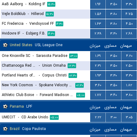
AaB Aalborg
-
Kolding IF
۱.۹۶
۳.۵۰
۳.۳۰
۱۵:۳۰
Vejle Boldklub
-
Hillerod
۱.۵۶
۳.۸۰
۴.۷۵
۱۵:۳۰
FC Fredericia
-
Vendsyssel FF
۱.۶۳
۳.۸۰
۴.۵۰
۱۶:۳۰
Hvidovre IF
-
Esbjerg F.B.
۲.۳۸
۳.۳۰
۲.۶۸
۱۴:۳۰
United States
USL League One
میزبان
مساوی
میهمان
One Knoxville SC
-
Sarasota Paradise
۱.۶۹
۳.۵۰
۴.۲۰
۰۳:۰۰
Chattanooga Red Wolves
-
Union Omaha
۲.۳۱
۳.۵۰
۲.۵۰
۰۲:۳۰
Portland Hearts of Pine
-
Corpus Christi
۱.۹۳
۳.۳۰
۳.۳۰
۰۲:۳۰
New York Cosmos
-
Spokane Velocity FC
۳.۶۰
۳.۵۰
۱.۸۲
۰۲:۳۰
Athletic Club Boise
-
Forward Madison FC
۱.۷۷
۳.۴۰
۳.۸۰
۰۵:۰۰
Panama
LPF
میزبان
مساوی
میهمان
UMECIT
-
CD Arabe Unido
۲.۲۲
۳.۰۰
۳.۰۵
۰۵:۰۰
Brazil
Copa Paulista
میزبان
مساوی
میهمان