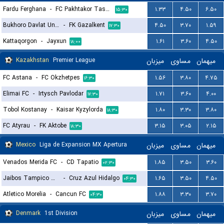
Fardu Ferghana
-
FC Pakhtakor Tashkent II
۱.۳۳
۴.۵۰
۶.۵۰
۱۵:۳۰
Bukhoro Davlat Universiteti
-
FK Gazalkent
۴.۵۰
۳.۷۰
۱.۵۹
۱۷:۳۰
Kattaqorgon
-
Jayxun
۱.۶۱
۳.۶۰
۴.۵۰
۱۸:۰۰
Kazakhstan
Premier League
میزبان
مساوی
میهمان
FC Astana
-
FC Okzhetpes
۱.۵۶
۳.۸۰
۴.۷۵
۱۶:۳۰
Elimai FC
-
Irtysch Pavlodar
۱.۷۱
۳.۶۰
۴.۰۰
۱۷:۳۰
Tobol Kostanay
-
Kaisar Kyzylorda
۱.۸۰
۳.۳۰
۳.۸۰
۱۸:۳۰
FC Atyrau
-
FK Aktobe
۳.۱۵
۳.۰۵
۲.۱۵
۱۸:۳۰
Mexico
Liga de Expansion MX Apertura
میزبان
مساوی
میهمان
Venados Merida FC
-
CD Tapatio
۱.۸۵
۳.۵۰
۳.۶۰
۰۲:۳۰
Jaibos Tampico Madero
-
Cruz Azul Hidalgo
۱.۶۵
۳.۵۰
۴.۵۰
۰۴:۳۰
Atletico Morelia
-
Cancun FC
۱.۸۸
۳.۳۰
۳.۷۰
۰۴:۳۰
Denmark
1st Division
میزبان
مساوی
میهمان