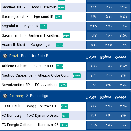
Sandnes Ulf
-
IL Hodd Ulsteinvik
۱.۹۸
۳.۶۰
۳.۲۰
۱۸:۳۰
Stromsgodset IF
-
Egersund IK
۱.۴۰
۵.۰۰
۵.۵۰
۱۸:۳۰
Sogndal IL
-
Bryne FK
۲.۴۵
۳.۷۰
۲.۴۰
۱۸:۳۰
Strommen IF
-
Ranheim Trondheim
۲.۲۳
۳.۸۰
۲.۵۸
۱۸:۳۰
Asane IL Ulset
-
Kongsvinger IL
۵.۰۰
۴.۷۵
۱.۴۸
۱۸:۳۰
Brazil
Brasileiro Serie B
میزبان
مساوی
میهمان
Athletic Club MG
-
Criciuma EC
۲.۸۰
۲.۸۰
۲.۵۵
۱۷:۳۰
Nautico Capibaribe
-
Atletico Clube Goianiense
۲.۳۱
۳.۲۰
۲.۹۰
۲۲:۳۰
Novorizontino SP
-
EC Juventude
۱.۹۹
۲.۹۰
۳.۸۰
۲۲:۳۰
Germany
2. Bundesliga
میزبان
مساوی
میهمان
FC St. Pauli
-
SpVgg Greuther Furth
۱.۸۲
۳.۷۰
۳.۷۰
۱۵:۰۰
FC Nurnberg
-
1.FC Dynamo Dresden
۲.۱۶
۳.۴۰
۲.۹۰
۱۵:۰۰
FC Energie Cottbus
-
Hannover 96
۳.۰۵
۳.۵۰
۲.۰۷
۱۵:۰۰