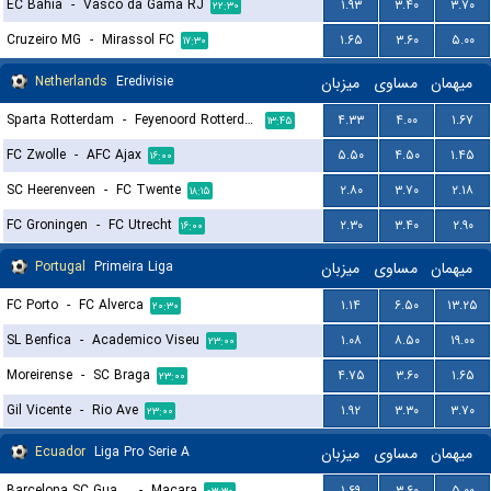
EC Bahia
-
Vasco da Gama RJ
۱.۹۳
۳.۴۰
۳.۷۰
۲۲:۳۰
Cruzeiro MG
-
Mirassol FC
۱.۶۵
۳.۶۰
۵.۰۰
۱۷:۳۰
Netherlands
Eredivisie
میزبان
مساوی
میهمان
Sparta Rotterdam
-
Feyenoord Rotterdam
۴.۳۳
۴.۰۰
۱.۶۷
۱۳:۴۵
FC Zwolle
-
AFC Ajax
۵.۵۰
۴.۵۰
۱.۴۵
۱۶:۰۰
SC Heerenveen
-
FC Twente
۲.۸۰
۳.۷۰
۲.۱۸
۱۸:۱۵
FC Groningen
-
FC Utrecht
۲.۳۰
۳.۴۰
۲.۹۰
۱۶:۰۰
Portugal
Primeira Liga
میزبان
مساوی
میهمان
FC Porto
-
FC Alverca
۱.۱۴
۶.۵۰
۱۳.۲۵
۲۰:۳۰
SL Benfica
-
Academico Viseu
۱.۰۸
۸.۵۰
۱۹.۰۰
۲۳:۰۰
Moreirense
-
SC Braga
۴.۷۵
۳.۶۰
۱.۶۵
۲۳:۰۰
Gil Vicente
-
Rio Ave
۱.۹۲
۳.۳۰
۳.۷۰
۲۳:۰۰
Ecuador
Liga Pro Serie A
میزبان
مساوی
میهمان
Barcelona SC Guayaquil
-
Macara
۱.۶۹
۳.۶۰
۵.۰۰