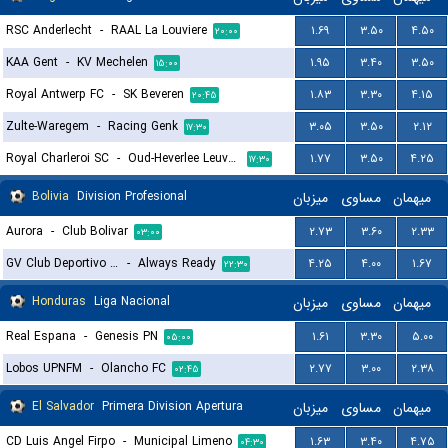
RSC Anderlecht
-
RAAL La Louviere
۱.۶۹
۳.۵۰
۴.۵۰
۲۰:۰۰
KAA Gent
-
KV Mechelen
۱.۹۵
۳.۴۰
۳.۵۰
۱۵:۰۰
Royal Antwerp FC
-
SK Beveren
۱.۸۳
۳.۳۰
۴.۱۵
۲۰:۴۵
Zulte-Waregem
-
Racing Genk
۳.۰۵
۳.۵۰
۲.۱۲
۱۷:۳۰
Royal Charleroi SC
-
Oud-Heverlee Leuven
۱.۷۷
۳.۵۰
۴.۲۵
۱۷:۳۰
Bolivia
Division Profesional
میزبان
مساوی
میهمان
Aurora
-
Club Bolivar
۲.۷۳
۳.۶۰
۲.۳۳
۰۳:۰۰
GV Club Deportivo San Jose de Oruro
-
Always Ready
۴.۲۵
۴.۰۰
۱.۶۷
۲۲:۳۰
Honduras
Liga Nacional
میزبان
مساوی
میهمان
Real Espana
-
Genesis PN
۱.۶۱
۳.۳۰
۵.۰۰
۰۵:۰۰
Lobos UPNFM
-
Olancho FC
۲.۷۷
۳.۰۰
۲.۳۸
۰۲:۴۵
El Salvador
Primera Division Apertura
میزبان
مساوی
میهمان
CD Luis Angel Firpo
-
Municipal Limeno
۱.۶۳
۳.۴۰
۴.۷۵
۰۴:۳۰