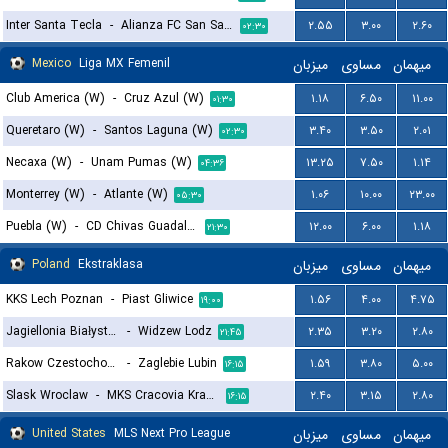
Inter Santa Tecla
-
Alianza FC San Salvador
۲.۵۵
۳.۰۰
۲.۶۰
۰۲:۳۰
Mexico
Liga MX Femenil
میزبان
مساوی
میهمان
Club America (W)
-
Cruz Azul (W)
۱.۱۸
۶.۵۰
۱۱.۰۰
۰۱:۳۰
Queretaro (W)
-
Santos Laguna (W)
۳.۴۰
۳.۵۰
۲.۰۱
۰۲:۳۰
Necaxa (W)
-
Unam Pumas (W)
۱۳.۲۵
۷.۵۰
۱.۱۴
۰۴:۳۶
Monterrey (W)
-
Atlante (W)
۱.۰۶
۱۰.۰۰
۲۳.۰۰
۰۵:۳۰
Puebla (W)
-
CD Chivas Guadalajara (W)
۱۲.۰۰
۶.۰۰
۱.۱۸
۲۱:۳۰
Poland
Ekstraklasa
میزبان
مساوی
میهمان
KKS Lech Poznan
-
Piast Gliwice
۱.۵۶
۴.۰۰
۴.۷۵
۱۹:۰۰
Jagiellonia Białystok
-
Widzew Lodz
۲.۳۵
۳.۲۰
۲.۸۰
۲۱:۴۵
Rakow Czestochowa
-
Zaglebie Lubin
۱.۵۹
۳.۸۰
۵.۰۰
۱۶:۱۵
Slask Wroclaw
-
MKS Cracovia Krakow
۲.۴۰
۳.۱۵
۲.۸۰
۱۶:۱۵
United States
MLS Next Pro League
میزبان
مساوی
میهمان