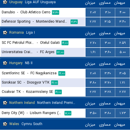
Uruguay
Liga AUF Uruguaya
میزبان
مساوی
میهمان
Danubio
-
Club Atletico Cerro
۲.۰۷
۳.۱۰
۴.۰۰
۱۷:۳۰
Defensor Sporting
-
Montevideo Wanderers
۲.۲۷
۳.۱۵
۳.۴۰
۲۱:۳۰
Romania
Liga I
میزبان
مساوی
میهمان
SC FC Petrolul Ploiesti
-
Otelul Galati
۲.۷۰
۳.۰۰
۲.۵۹
۱۹:۰۰
Universitatea Craiova
-
FC Arges
۱.۶۱
۳.۶۰
۵.۰۰
۲۲:۰۰
Hungary
NB II
میزبان
مساوی
میهمان
Szentlorinc SE
-
FC Nagykanizsa
۲.۰۸
۳.۳۰
۳.۰۵
۱۹:۰۰
Soroksar SC
-
Diosgyor VTK
۳.۸۰
۳.۷۰
۱.۷۱
۱۹:۰۰
Csakvar TK
-
Kozarmisleny SE
۲.۲۷
۳.۲۸
۲.۷۷
۱۹:۰۰
Northern Ireland
Northern Ireland Premier League Women
میزبان
مساوی
میهمان
Derry City (W)
-
Lisburn Rangers (W)
۳.۵۰
۳.۸۰
۱.۷۳
۱۸:۰۰
Wales
Cymru South
میزبان
مساوی
میهمان