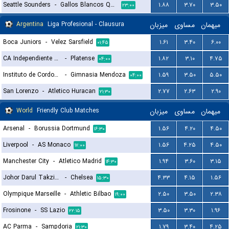
Seattle Sounders
-
Gallos Blancos Queretaro
۱.۸۸
۳.۷۰
۳.۵۰
۲۳:۰۰
Argentina
Liga Profesional - Clausura
میزبان
مساوی
میهمان
Boca Juniors
-
Velez Sarsfield
۱.۶۱
۳.۴۰
۶.۰۰
۰۱:۴۵
CA Independiente Avellaneda
-
Platense
۱.۸۲
۳.۱۰
۴.۷۵
۰۴:۰۰
Instituto de Cordoba
-
Gimnasia Mendoza
۱.۵۹
۳.۵۰
۵.۵۰
۰۴:۰۰
San Lorenzo
-
Atletico Huracan
۲.۷۷
۲.۶۳
۲.۹۰
۲۱:۳۰
World
Friendly Club Matches
میزبان
مساوی
میهمان
Arsenal
-
Borussia Dortmund
۱.۵۶
۴.۲۰
۴.۵۰
۱۶:۳۰
Liverpool
-
AS Monaco
۱.۵۶
۴.۲۵
۴.۵۰
۱۷:۰۰
Manchester City
-
Atletico Madrid
۱.۹۴
۳.۶۰
۳.۱۵
۱۴:۳۰
Johor Darul Takzim FC
-
Chelsea
۴.۳۳
۴.۱۵
۱.۵۶
۱۵:۳۰
Olympique Marseille
-
Athletic Bilbao
۲.۵۰
۳.۵۰
۲.۳۸
۱۹:۰۰
Frosinone
-
SS Lazio
۳.۵۰
۳.۳۰
۱.۹۶
۲۲:۱۵
AC Parma
-
Sampdoria
۱.۷۹
۳.۴۰
۴.۲۵
۲۱:۳۰