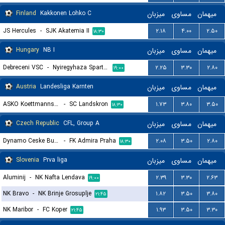
Finland
Kakkonen Lohko C
میزبان
مساوی
میهمان
JS Hercules
-
SJK Akatemia II
۲.۱۸
۴.۰۰
۲.۵۰
۱۸:۳۰
Hungary
NB I
میزبان
مساوی
میهمان
Debreceni VSC
-
Nyiregyhaza Spartacus FC
۲.۲۵
۳.۳۰
۲.۸۰
۱۹:۰۰
Austria
Landesliga Karnten
میزبان
مساوی
میهمان
ASKO Koettmannsdorf
-
SC Landskron
۱.۷۳
۳.۸۰
۳.۵۰
۱۸:۳۰
Czech Republic
CFL, Group A
میزبان
مساوی
میهمان
Dynamo Ceske Budejovice
-
FK Admira Praha
۲.۰۸
۳.۵۰
۲.۸۰
۱۸:۳۰
Slovenia
Prva liga
میزبان
مساوی
میهمان
Aluminij
-
NK Nafta Lendava
۲.۳۹
۳.۳۰
۲.۶۳
۱۹:۰۰
NK Bravo
-
NK Brinje Grosuplje
۱.۸۲
۳.۵۰
۳.۸۰
۲۱:۴۵
NK Maribor
-
FC Koper
۱.۹۳
۳.۵۰
۳.۳۰
۲۱:۴۵