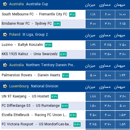
Australia
Australia Cup
میزبان
مساوی
میهمان
South Melbourne FC
-
Fremantle City FC
۱.۱۸
۶.۰۰
۱۰.۰۰
۱۳:۱۰
Brisbane Roar FC
-
Sydney FC
۳.۰۰
۳.۲۰
۲.۱۵
۱۰:۳۰
Poland
III Liga, Group 2
میزبان
مساوی
میهمان
Luzino
-
Baltyk Koszalin
۱.۳۱
۴.۷۵
۷.۵۰
۱۳:۳۰
KKS 1925 Kalisz
-
Unia Swarzedz
۱.۷۸
۳.۵۰
۳.۸۰
۱۸:۳۰
Australia
Northern Territory Darwin Premier League
میزبان
مساوی
میهمان
Palmerston Rovers
-
Darwin Hearts
۵.۰۰
۵.۰۰
۱.۳۶
۱۲:۰۰
Luxembourg
National Division
میزبان
مساوی
میهمان
UN 97 Kaerjeng
-
US Hostert
۱.۸۸
۳.۳۰
۳.۶۰
۱۷:۳۰
FC Differdange 03
-
US Rumelange
۱.۵۰
۳.۸۰
۵.۰۰
۱۷:۳۰
Etzella Ettelbruck
-
Racing FC Union Letzebuerg
۴.۵۰
۴.۰۰
۱.۵۳
۱۷:۳۰
FC Victoria Rosport
-
US Mondorf-Les-bains
۴.۷۵
۳.۷۰
۱.۵۹
۱۷:۳۰