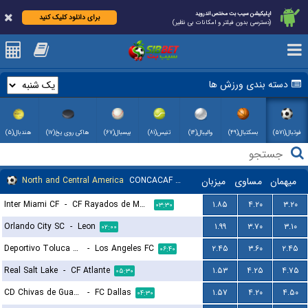
اپلیکیشن سیب بت مختص اندروید
برای دانلود کلیک کنید
(دسترسی بدون فیلتر و امکانات بی نظیر)
دسته بندی ورزش ها
فوتبال(۵۷۱)
بسکتبال(۴۹)
والیبال(۱۴)
تنیس(۸۱)
بیسبال(۶۷)
هاکی روی یخ(۱۷)
هندبال(۵)
North and Central America
CONCACAF Leagues Cup
میزبان
مساوی
میهمان
Inter Miami CF
-
CF Rayados de Monterrey
۱.۸۵
۴.۲۰
۳.۲۰
۰۳:۳۰
Orlando City SC
-
Leon
۱.۹۹
۳.۷۰
۳.۱۰
۰۲:۰۰
Deportivo Toluca FC
-
Los Angeles FC
۲.۴۵
۳.۶۰
۲.۴۵
۰۶:۴۰
Real Salt Lake
-
CF Atlante
۱.۵۳
۴.۲۵
۴.۷۵
۰۵:۳۰
CD Chivas de Guadalajara
-
FC Dallas
۱.۵۷
۴.۲۰
۴.۵۰
۰۴:۳۰