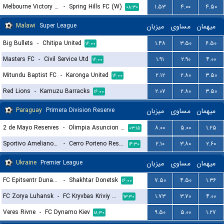
Melbourne Victory NPL (W)
-
Spring Hills FC (W)
۱.۵۳
۴.۰۰
۴.۵۰
۰۸:۳۰
Malawi
Super League
میزبان
مساوی
میهمان
Big Bullets
-
Chitipa United
۱.۴۸
۳.۵۰
۶.۵۰
۱۶:۰۰
Masters FC
-
Civil Service Utd
۱.۹۱
۲.۹۰
۴.۰۰
۱۶:۰۰
Mitundu Baptist FC
-
Karonga United
۲.۱۲
۲.۸۰
۳.۵۰
۱۶:۰۰
Red Lions
-
Kamuzu Barracks
۲.۰۷
۲.۸۰
۳.۵۰
۱۶:۰۰
Paraguay
Primera Division Reserve
میزبان
مساوی
میهمان
2 de Mayo Reserves
-
Olimpia Asuncion Reserves
۸.۰۰
۵.۰۰
۱.۲۵
۰۳:۱۵
Sportivo Ameliano Reserves
-
Cerro Porteno Reserve
۲.۱۰
۳.۸۰
۲.۶۰
۱۴:۳۰
Ukraine
Premier League
میزبان
مساوی
میهمان
FC Epitsentr Dunayivtsi
-
Shakhtar Donetsk
۷.۵۰
۴.۵۰
۱.۳۶
۱۶:۰۰
FC Zorya Luhansk
-
FC Kryvbas Kriviy Rih
۱.۷۳
۳.۷۰
۴.۰۰
۱۳:۳۰
Veres Rivne
-
FC Dynamo Kiev
۹.۵۰
۵.۰۰
۱.۲۷
۱۸:۳۰