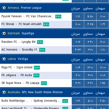
Armenia
Premier League
میزبان
مساوی
میهمان
Pyunik Yerevan
-
FC Van Charencavan
۱.۱۸
۵.۵۰
۱۱.۰۰
۱۶:۳۰
FC Shirak
-
FC Noah Artsakh
۸.۰۰
۴.۷۵
۱.۲۹
۱۸:۳۰
Denmark
Superliga
میزبان
مساوی
میهمان
Randers FC
-
Lyngby BK
۲.۱۶
۳.۴۰
۳.۰۰
۱۷:۳۰
AC Horsens
-
Brondby I.F.
۴.۳۳
۳.۶۰
۱.۷۰
۱۹:۳۰
Latvia
Virsliga
میزبان
مساوی
میهمان
Riga FC
-
Ogre United
۱.۰۴
۱۳.۰۰
۲۱.۰۰
۱۸:۳۰
FK Jelgava
-
FK Auda
۳.۱۰
۳.۲۰
۲.۰۸
۱۶:۳۰
SK Super Nova
-
FK Liepaja
۳.۳۰
۳.۴۰
۱.۹۵
۱۶:۳۰
Australia
NPL New South Wales Women
میزبان
مساوی
میهمان
Bulls Northbridge FC Academy (W)
-
Sydney University FC (W)
۱.۳۱
۵.۰۰
۶.۵۰
۰۸:۱۰
Apia Leichhardt Tigers (W)
-
Gladesville Ravens (W)
۱.۲۲
۵.۵۰
۸.۰۰
۱۰:۲۰