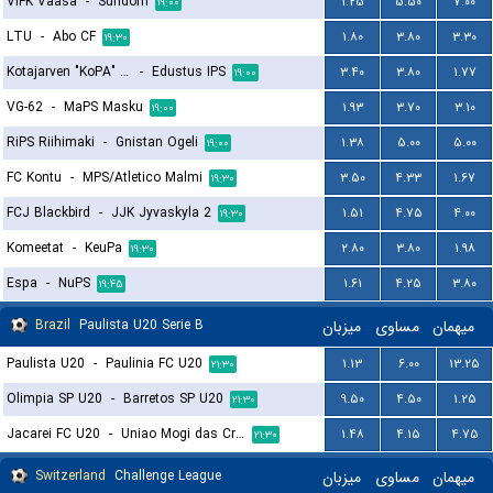
VIFK Vaasa
-
Sundom
۱.۲۵
۵.۵۰
۷.۰۰
۱۹:۰۰
LTU
-
Abo CF
۱.۸۰
۳.۸۰
۳.۳۰
۱۹:۳۰
Kotajarven "KoPA" Pallo
-
Edustus IPS
۳.۴۰
۳.۸۰
۱.۷۷
۱۹:۰۰
VG-62
-
MaPS Masku
۱.۹۳
۳.۷۰
۳.۱۰
۱۹:۰۰
RiPS Riihimaki
-
Gnistan Ogeli
۱.۳۸
۵.۰۰
۵.۰۰
۱۹:۰۰
FC Kontu
-
MPS/Atletico Malmi
۳.۵۰
۴.۳۳
۱.۶۷
۱۹:۳۰
FCJ Blackbird
-
JJK Jyvaskyla 2
۱.۵۱
۴.۷۵
۴.۰۰
۱۹:۳۰
Komeetat
-
KeuPa
۲.۸۰
۳.۸۰
۱.۹۸
۱۹:۳۰
Espa
-
NuPS
۱.۶۱
۴.۲۵
۳.۸۰
۱۹:۴۵
Brazil
Paulista U20 Serie B
میزبان
مساوی
میهمان
Paulista U20
-
Paulinia FC U20
۱.۱۳
۶.۰۰
۱۳.۲۵
۲۱:۳۰
Olimpia SP U20
-
Barretos SP U20
۹.۵۰
۴.۵۰
۱.۲۵
۲۱:۳۰
Jacarei FC U20
-
Uniao Mogi das Cruzes FC U20
۱.۴۸
۴.۱۵
۴.۷۵
۲۱:۳۰
Switzerland
Challenge League
میزبان
مساوی
میهمان