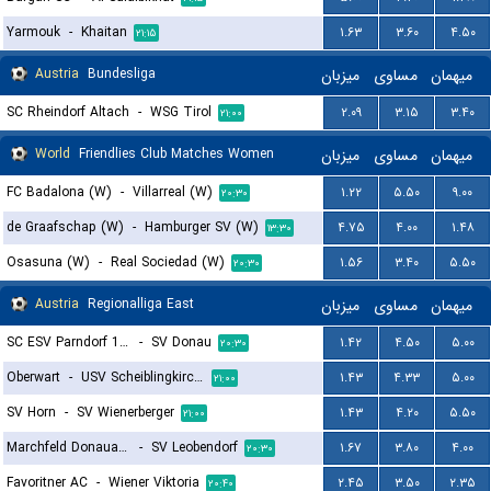
Yarmouk
-
Khaitan
۱.۶۳
۳.۶۰
۴.۵۰
۲۱:۱۵
Austria
Bundesliga
میزبان
مساوی
میهمان
SC Rheindorf Altach
-
WSG Tirol
۲.۰۹
۳.۱۵
۳.۴۰
۲۱:۰۰
World
Friendlies Club Matches Women
میزبان
مساوی
میهمان
FC Badalona (W)
-
Villarreal (W)
۱.۲۲
۵.۵۰
۹.۰۰
۲۰:۳۰
de Graafschap (W)
-
Hamburger SV (W)
۴.۷۵
۴.۰۰
۱.۴۸
۱۳:۳۰
Osasuna (W)
-
Real Sociedad (W)
۱.۵۶
۳.۴۰
۵.۵۰
۲۰:۳۰
Austria
Regionalliga East
میزبان
مساوی
میهمان
SC ESV Parndorf 1919
-
SV Donau
۱.۴۲
۴.۵۰
۵.۰۰
۲۰:۳۰
Oberwart
-
USV Scheiblingkirchen
۱.۴۳
۴.۳۳
۵.۰۰
۲۱:۰۰
SV Horn
-
SV Wienerberger
۱.۴۳
۴.۲۰
۵.۵۰
۲۱:۰۰
Marchfeld Donauauen
-
SV Leobendorf
۱.۶۷
۳.۸۰
۴.۰۰
۲۰:۳۰
Favoritner AC
-
Wiener Viktoria
۲.۴۵
۳.۵۰
۲.۳۵
۲۰:۴۰