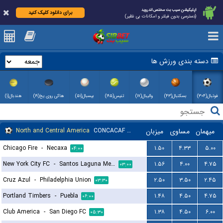
اپلیکیشن سیب بت مختص اندروید
برای دانلود کلیک کنید
(دسترسی بدون فیلتر و امکانات بی نظیر)
دسته بندی ورزش ها
فوتبال(۳۰۴)
بسکتبال(۴۳)
والیبال(۱۷)
تنیس(۱۹۵)
بیسبال(۵۱)
هاکی روی یخ(۱۹)
هندبال(۱)
North and Central America
CONCACAF Leagues Cup
میزبان
مساوی
میهمان
Chicago Fire
-
Necaxa
۱.۵۰
۴.۳۳
۵.۰۰
۰۴:۰۰
New York City FC
-
Santos Laguna Mexico
۱.۵۶
۴.۰۰
۴.۷۵
۰۳:۰۰
Cruz Azul
-
Philadelphia Union
۲.۵۰
۳.۵۰
۲.۴۵
۰۳:۳۰
Portland Timbers
-
Puebla
۱.۴۸
۴.۵۰
۴.۷۵
۰۶:۰۰
Club America
-
San Diego FC
۱.۳۸
۴.۵۰
۶.۰۰
۰۵:۳۰