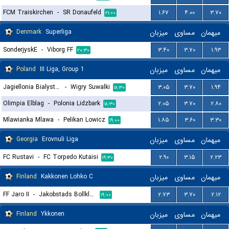
FCM Traiskirchen
-
SR Donaufeld
۱.۶۷
۴.۰۰
۳.۷۰
۲۱:۰۰
Denmark
Superliga
میزبان
مساوی
میهمان
SonderjyskE
-
Viborg FF
۳.۴۰
۳.۷۰
۱.۹۳
۲۰:۳۰
Poland
III Liga, Group 1
میزبان
مساوی
میهمان
Jagiellonia Bialystok II
-
Wigry Suwalki
۳.۰۵
۳.۷۰
۱.۹۴
۱۸:۳۰
Olimpia Elblag
-
Polonia Lidzbark
۲.۰۵
۳.۷۰
۲.۸۰
۱۸:۳۰
Mlawianka Mlawa
-
Pelikan Lowicz
۱.۸۵
۳.۶۰
۳.۳۰
۱۹:۰۰
Georgia
Erovnuli Liga
میزبان
مساوی
میهمان
FC Rustavi
-
FC Torpedo Kutaisi
۲.۹۰
۳.۱۵
۲.۲۳
۱۹:۳۰
Finland
Kakkonen Lohko C
میزبان
مساوی
میهمان
FF Jaro II
-
Jakobstads Bollklubb
۲.۷۳
۳.۷۰
۲.۱۲
۱۹:۰۰
Finland
Ykkonen
میزبان
مساوی
میهمان