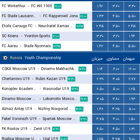
FC Winterthur
-
FC Wil 1900
۱.۹۲
۳.۷۰
۳.۳۰
۲۱:۰۰
FC Stade Lausanne Ouchy
-
FC Rapperswil Jona
۱.۴۳
۴.۵۰
۵.۵۰
۲۱:۰۰
Etoile Carouge FC
-
Neuchatel Xamax FC
۲.۴۵
۳.۵۰
۲.۴۵
۲۱:۴۵
SC Kriens
-
Yverdon-Sports
۳.۳۰
۳.۶۰
۱.۹۴
۲۱:۰۰
FC Aarau
-
Stade Nyonnais
۱.۴۲
۴.۵۰
۵.۵۰
۲۱:۴۵
Russia
Youth Championship
میزبان
مساوی
میهمان
CSKA Moscow U19
-
Dinamo Makhachkala U19
۱.۱۴
۶.۰۰
۱۲.۰۰
۱۷:۳۰
Chertanovo U19
-
Rubin Kazan U19
۲.۳۸
۳.۰۵
۲.۷۷
۱۷:۳۰
Konoplev Academy U19
-
Krasnodar U19
۸.۵۰
۵.۰۰
۱.۲۵
۱۴:۳۰
Dinamo Moscow U19
-
Lokomotiv Moscow U19
۳.۰۵
۳.۸۰
۱.۹۳
۱۹:۳۰
Almaz Antey U19
-
Nizhny Novgorod U19
۱.۴۸
۴.۲۵
۵.۰۰
۱۳:۳۰
Fakel Voronezh U19
-
Spartak Moscow U19
۴.۷۵
۴.۰۰
۱.۵۰
۱۷:۳۰
FK Rostov U19
-
Zenit U19
۶.۵۰
۴.۵۰
۱.۳۱
۱۷:۳۰
Rodina Moscow U19
-
Ural U19
۱.۲۵
۴.۷۵
۹.۰۰
۱۸:۳۰