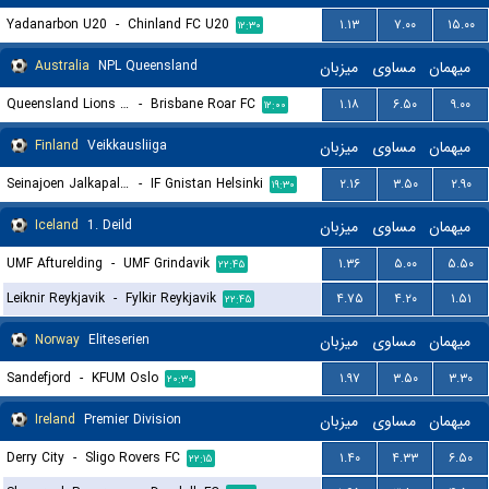
Yadanarbon U20
-
Chinland FC U20
۱.۱۳
۷.۰۰
۱۵.۰۰
۱۲:۳۰
Australia
NPL Queensland
میزبان
مساوی
میهمان
Queensland Lions SC
-
Brisbane Roar FC
۱.۱۸
۶.۵۰
۹.۰۰
۱۲:۰۰
Finland
Veikkausliiga
میزبان
مساوی
میهمان
Seinajoen Jalkapallokerho
-
IF Gnistan Helsinki
۲.۱۶
۳.۵۰
۲.۹۰
۱۹:۳۰
Iceland
1. Deild
میزبان
مساوی
میهمان
UMF Afturelding
-
UMF Grindavik
۱.۳۶
۵.۰۰
۵.۵۰
۲۲:۴۵
Leiknir Reykjavik
-
Fylkir Reykjavik
۴.۷۵
۴.۲۰
۱.۵۱
۲۲:۴۵
Norway
Eliteserien
میزبان
مساوی
میهمان
Sandefjord
-
KFUM Oslo
۱.۹۷
۳.۵۰
۳.۳۰
۲۰:۳۰
Ireland
Premier Division
میزبان
مساوی
میهمان
Derry City
-
Sligo Rovers FC
۱.۴۰
۴.۳۳
۶.۵۰
۲۲:۱۵