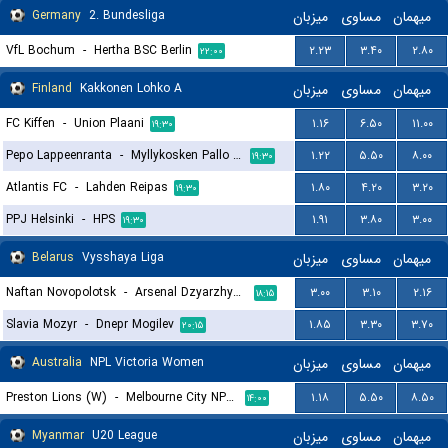
Germany
2. Bundesliga
میزبان
مساوی
میهمان
VfL Bochum
-
Hertha BSC Berlin
۲.۲۳
۳.۴۰
۲.۸۰
۲۲:۰۰
Finland
Kakkonen Lohko A
میزبان
مساوی
میهمان
FC Kiffen
-
Union Plaani
۱.۱۶
۶.۵۰
۱۱.۰۰
۱۹:۳۰
Pepo Lappeenranta
-
Myllykosken Pallo -47
۱.۲۲
۵.۵۰
۸.۰۰
۱۹:۳۰
Atlantis FC
-
Lahden Reipas
۱.۸۰
۴.۲۰
۳.۲۰
۱۹:۳۰
PPJ Helsinki
-
HPS
۱.۹۱
۳.۸۰
۳.۰۰
۱۹:۳۰
Belarus
Vysshaya Liga
میزبان
مساوی
میهمان
Naftan Novopolotsk
-
Arsenal Dzyarzhynsk
۳.۰۰
۳.۱۰
۲.۱۶
۱۸:۱۵
Slavia Mozyr
-
Dnepr Mogilev
۱.۸۵
۳.۳۰
۳.۷۰
۲۰:۱۵
Australia
NPL Victoria Women
میزبان
مساوی
میهمان
Preston Lions (W)
-
Melbourne City NPL (W)
۱.۱۸
۵.۵۰
۸.۵۰
۱۴:۰۰
Myanmar
U20 League
میزبان
مساوی
میهمان