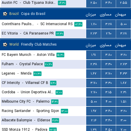
Austin FC
-
Club Tijuana Xoloitzcuintles de Caliente
۲.۵۰
۳.۴۰
۲.۵۵
۰۴:۳۰
Brazil
Copa do Brasil
میزبان
مساوی
میهمان
Corinthians Paulista
-
SC Internacional RS
۱.۷۰
۳.۲۸
۵.۰۰
۰۲:۳۰
EC Vitoria
-
CA Paranaense PR
۲.۲۳
۲.۹۰
۳.۲۸
۰۲:۳۰
World
Friendly Club Matches
میزبان
مساوی
میهمان
FC Bayern Munich
-
Aston Villa
۱.۹۱
۳.۸۰
۳.۲۰
۱۵:۳۰
Fulham
-
Crystal Palace
۲.۳۸
۳.۳۰
۲.۷۳
۲۰:۳۰
Leganes
-
Merida
۱.۶۷
۳.۷۰
۴.۳۳
۲۰:۳۰
CF Intercity
-
Villarreal CF B
۳.۷۰
۳.۳۰
۱.۸۷
۱۱:۳۰
Cordoba
-
Union Deportiva Almeria
۲.۷۰
۳.۱۵
۲.۳۱
۱۲:۰۰
Melbourne City FC
-
Palermo
۵.۰۰
۴.۰۰
۱.۵۱
۱۴:۳۰
Racing Santander
-
Sporting Gijon
۱.۹۷
۳.۴۰
۳.۲۰
۱۳:۰۰
Albacete Balompie
-
Eldense
۲.۱۶
۳.۴۰
۳.۰۰
۲۱:۳۰
SSD Monza 1912
-
Padova
۱.۳۸
۴.۵۰
۷.۰۰
۲۲:۱۵