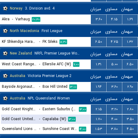
Norway
3. Division avd. 4
میزبان
مساوی
میهمان
Akra
-
Varhaug
۳.۶۰
۴.۱۵
۱.۶۹
۲۰:۳۰
North Macedonia
First League
میزبان
مساوی
میهمان
KF Shkendija Haracine
-
FK Sileks
۶.۵۰
۴.۷۵
۱.۳۲
۱۸:۳۰
New Zealand
NRFL Premier League Women
میزبان
مساوی
میهمان
West Coast Rangers (W)
-
Ellerslie AFC (W)
۱.۳۱
۵.۰۰
۶.۵۰
۱۱:۰۰
Australia
Victoria Premier League 2
میزبان
مساوی
میهمان
Bayside Argonauts FC
-
Box Hill United
۱.۹۴
۳.۶۰
۲.۹۰
۱۳:۰۰
Australia
NPL Queensland Women
میزبان
مساوی
میهمان
Gold Coast Knights (W)
-
Eastern Suburbs (W)
۲.۱۵
۳.۲۰
۲.۸۰
۱۳:۰۰
Gold Coast United (W)
-
Capalaba (W)
۱.۷۰
۴.۰۰
۳.۵۰
۱۳:۰۰
Queensland Lions FC (W)
-
Sunshine Coast Wanderers (W)
۱.۵۳
۳.۸۰
۴.۵۰
۱۴:۰۰