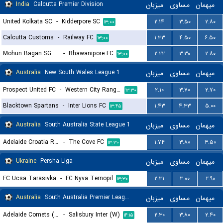
India
Calcutta Premier Division
میزبان
مساوی
میهمان
United Kolkata SC
-
Kidderpore SC
۲.۱۴
۳.۵۰
۲.۸۰
۱۳:۰۰
Calcutta Customs
-
Railway FC
۱.۳۳
۴.۵۰
۶.۵۰
۱۳:۰۰
Mohun Bagan SG Reserves
-
Bhawanipore FC
۲.۲۲
۳.۳۰
۲.۸۰
۱۳:۰۰
Australia
New South Wales League 1
میزبان
مساوی
میهمان
Prospect United FC
-
Western City Rangers
۲.۱۰
۳.۷۰
۲.۷۰
۱۳:۳۰
Blacktown Spartans
-
Inter Lions FC
۱.۴۳
۴.۳۳
۵.۰۰
۱۳:۴۵
Australia
South Australia State League 1
میزبان
مساوی
میهمان
Adelaide Croatia Raiders
-
The Cove FC
۱.۷۴
۳.۸۰
۳.۵۰
۱۳:۳۰
Ukraine
Persha Liga
میزبان
مساوی
میهمان
FC Ucsa Tarasivka
-
FC Nyva Ternopil
۲.۳۱
۳.۰۰
۲.۹۰
۱۳:۳۰
Australia
South Australia Premier League Women
میزبان
مساوی
میهمان
Adelaide Comets (W)
-
Salisbury Inter (W)
۲.۳۰
۳.۸۰
۲.۴۰
۱۴:۱۵