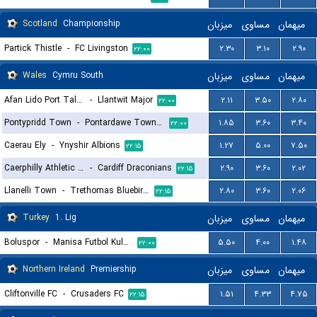
Scotland
Championship
میزبان
مساوی
میهمان
Partick Thistle
-
FC Livingston
۲.۳۰
۳.۱۰
۲.۹۰
۲۲:۰۰
Wales
Cymru South
میزبان
مساوی
میهمان
Afan Lido Port Talbot
-
Llantwit Major
۲.۱۱
۳.۵۰
۲.۸۰
۲۲:۰۰
Pontypridd Town
-
Pontardawe Town A.F.C.
۱.۸۵
۳.۶۰
۳.۴۰
۲۲:۰۰
Caerau Ely
-
Ynyshir Albions
۱.۲۷
۵.۰۰
۷.۵۰
۲۲:۱۵
Caerphilly Athletic FC
-
Cardiff Draconians
۲.۹۰
۳.۶۰
۲.۰۲
۲۲:۱۵
Llanelli Town
-
Trethomas Bluebirds
۲.۸۰
۳.۶۰
۲.۰۶
۲۲:۱۵
Turkey
1. Lig
میزبان
مساوی
میهمان
Boluspor
-
Manisa Futbol Kulubu
۵.۵۰
۴.۰۰
۱.۴۸
۲۲:۰۰
Northern Ireland
Premiership
میزبان
مساوی
میهمان
Cliftonville FC
-
Crusaders FC
۱.۵۱
۴.۳۳
۴.۷۵
۲۲:۱۵