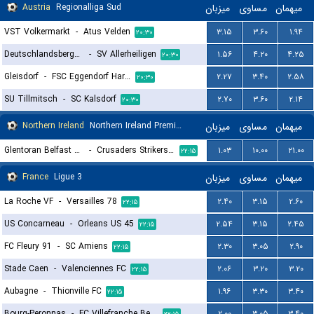
Austria
Regionalliga Sud
میزبان
مساوی
میهمان
VST Volkermarkt
-
Atus Velden
۳.۱۵
۳.۶۰
۱.۹۴
۲۰:۳۰
Deutschlandsberger SC
-
SV Allerheiligen
۱.۵۶
۴.۲۰
۴.۲۵
۲۰:۳۰
Gleisdorf
-
FSC Eggendorf Hartberg II
۲.۲۷
۳.۴۰
۲.۵۸
۲۰:۳۰
SU Tillmitsch
-
SC Kalsdorf
۲.۷۰
۳.۶۰
۲.۱۴
۲۰:۳۰
Northern Ireland
Northern Ireland Premier League Women
میزبان
مساوی
میهمان
Glentoran Belfast United (W)
-
Crusaders Strikers FC (W)
۱.۰۳
۱۰.۰۰
۲۱.۰۰
۲۲:۱۵
France
Ligue 3
میزبان
مساوی
میهمان
La Roche VF
-
Versailles 78
۲.۴۰
۳.۱۵
۲.۶۰
۲۲:۱۵
US Concarneau
-
Orleans US 45
۲.۵۴
۳.۱۵
۲.۴۵
۲۲:۱۵
FC Fleury 91
-
SC Amiens
۲.۳۰
۳.۰۵
۲.۹۰
۲۲:۱۵
Stade Caen
-
Valenciennes FC
۲.۰۶
۳.۲۰
۳.۲۰
۲۲:۱۵
Aubagne
-
Thionville FC
۱.۹۶
۳.۳۰
۳.۴۰
۲۲:۱۵
Bourg-Peronnas
-
FC Villefranche Beaujolais
۲.۰۰
۳.۰۵
۳.۴۰