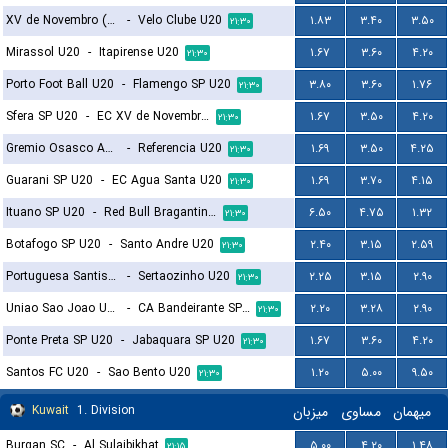
XV de Novembro (Piracicaba) U20
-
Velo Clube U20
۱.۸۳
۳.۴۰
۳.۵۰
۲۱:۳۰
Mirassol U20
-
Itapirense U20
۱.۶۷
۳.۶۰
۴.۲۰
۲۱:۳۰
Porto Foot Ball U20
-
Flamengo SP U20
۳.۸۰
۳.۶۰
۱.۷۶
۲۱:۳۰
Sfera SP U20
-
EC XV de Novembro de Jau SP U20
۱.۶۷
۳.۵۰
۴.۲۰
۲۱:۳۰
Gremio Osasco Audax SP U20
-
Referencia U20
۱.۶۹
۳.۵۰
۴.۲۵
۲۱:۳۰
Guarani SP U20
-
EC Agua Santa U20
۱.۶۹
۳.۷۰
۴.۱۵
۲۱:۳۰
Ituano SP U20
-
Red Bull Bragantino SP U20
۶.۵۰
۴.۷۵
۱.۳۲
۲۱:۳۰
Botafogo SP U20
-
Santo Andre U20
۲.۴۰
۳.۱۵
۲.۵۹
۲۱:۳۰
Portuguesa Santista U20
-
Sertaozinho U20
۲.۲۵
۳.۱۵
۲.۹۰
۲۱:۳۰
Uniao Sao Joao U20
-
CA Bandeirante SP U20
۲.۲۰
۳.۲۸
۲.۹۰
۲۱:۳۰
Ponte Preta SP U20
-
Jabaquara SP U20
۱.۶۷
۳.۶۰
۴.۲۰
۲۱:۳۰
Santos FC U20
-
Sao Bento U20
۱.۲۰
۵.۰۰
۹.۵۰
۲۱:۳۰
Kuwait
1. Division
میزبان
مساوی
میهمان
Burgan SC
-
Al Sulaibikhat
۵.۰۰
۴.۲۰
۱.۴۸
۲۱:۱۵