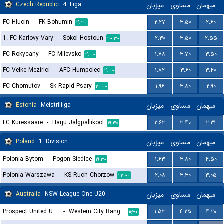
Czech Republic
4. Liga
میزبان
مساوی
میهمان
FC Hlucin
-
FK Bohumin
۲.۲۷
۳.۵۰
۲.۶۰
۱۹:۳۰
1. FC Karlovy Vary
-
Sokol Hostoun
۲.۳۰
۳.۵۰
۲.۵۵
۲۰:۳۰
FC Rokycany
-
FC Milevsko
۱.۷۸
۳.۷۰
۳.۵۰
۱۹:۰۰
FC Velke Mezirici
-
AFC Humpolec
۱.۸۲
۳.۶۰
۳.۴۰
۱۹:۰۰
FC Chomutov
-
Sk Rapid Psary
۱.۹۶
۳.۸۰
۲.۹۰
۲۰:۰۰
Estonia
Meistriliiga
میزبان
مساوی
میهمان
FC Kuressaare
-
Harju Jalgpallikool
۲.۶۳
۳.۴۰
۲.۳۱
۱۹:۳۰
Poland
1. Division
میزبان
مساوی
میهمان
Polonia Bytom
-
Pogon Siedlce
۱.۶۳
۳.۸۰
۴.۵۰
۱۹:۳۰
Polonia Warszawa
-
KS Ruch Chorzow
۲.۰۸
۳.۳۰
۳.۰۵
۲۲:۰۰
Australia
NSW League One U20
میزبان
مساوی
میهمان
Prospect United U20
-
Western City Rangers FC U20
۱.۵۳
۴.۲۵
۴.۲۰
۱۱:۳۰