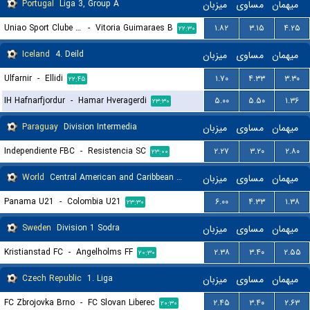
Portugal
Liga 3, Group A
میزبان
مساوی
میهمان
Uniao Sport Clube Paredes
-
Vitoria Guimaraes B
۱.۸۲
۳.۱۵
۴.۲۵
۲۲:۳۰
Iceland
4. Deild
میزبان
مساوی
میهمان
Ulfarnir
-
Ellidi
۱.۷۰
۴.۳۳
۳.۳۰
۲۲:۴۵
IH Hafnarfjordur
-
Hamar Hveragerdi
۵.۰۰
۵.۵۰
۱.۳۶
۲۳:۳۰
Paraguay
Division Intermedia
میزبان
مساوی
میهمان
Independiente FBC
-
Resistencia SC
۲.۲۷
۳.۲۰
۲.۸۰
۲۳:۰۰
World
Central American and Caribbean Games
میزبان
مساوی
میهمان
Panama U21
-
Colombia U21
۶.۰۰
۴.۳۳
۱.۳۸
۲۳:۳۰
Sweden
Division 1 Sodra
میزبان
مساوی
میهمان
Kristianstad FC
-
Angelholms FF
۲.۳۸
۳.۴۰
۲.۵۵
۲۰:۳۰
Czech Republic
1. Liga
میزبان
مساوی
میهمان
FC Zbrojovka Brno
-
FC Slovan Liberec
۲.۴۵
۳.۴۰
۲.۶۳
۲۰:۳۰