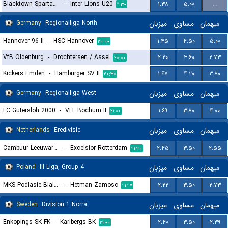
Blacktown Spartans U20
-
Inter Lions U20
۱.۳۸
۵.۰۰
...
۱۱:۳۰
Germany
Regionalliga North
میزبان
مساوی
میهمان
Hannover 96 II
-
HSC Hannover
۱.۴۵
۴.۵۰
۵.۰۰
۲۰:۰۰
VfB Oldenburg
-
Drochtersen / Assel
۲.۲۰
۳.۶۰
۲.۷۳
۲۰:۰۰
Kickers Emden
-
Hamburger SV II
۱.۶۷
۴.۲۰
۳.۸۰
۲۰:۳۰
Germany
Regionalliga West
میزبان
مساوی
میهمان
FC Gutersloh 2000
-
VFL Bochum II
۱.۶۹
۳.۸۰
۴.۰۰
۲۱:۰۰
Netherlands
Eredivisie
میزبان
مساوی
میهمان
Cambuur Leeuwarden
-
Excelsior Rotterdam
۲.۴۵
۳.۵۰
۲.۵۵
۲۱:۳۰
Poland
III Liga, Group 4
میزبان
مساوی
میهمان
MKS Podlasie Biala Podlaska
-
Hetman Zamosc
۲.۲۲
۳.۵۰
۲.۷۳
۲۱:۲۷
Sweden
Division 1 Norra
میزبان
مساوی
میهمان
Enkopings SK FK
-
Karlbergs BK
۲.۴۰
۳.۵۰
۲.۳۹
۲۱:۰۰