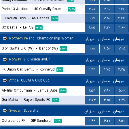
۲۲:۱۵
Paris 13 Atletico
-
US Quevilly-Rouen Métropole
۳.۰۵
۲.۹۰
۲.۲۷
۲۲:۱۵
FC Rouen 1899
-
AS Cannes
۱.۶۹
۳.۵۰
۴.۳۳
۲۲:۱۵
SC Bastia
-
Le Puy
۱.۸۵
۳.۲۰
۳.۸۰
۲۲:۱۵
Northern Ireland
Championship Women
میزبان
مساوی
میهمان
Sion Swifts LFC (W)
-
Bangor (W)
۱.۰۸
۸.۵۰
۱۳.۲۵
۲۲:۰۰
Norway
3. Division avd. 1
میزبان
مساوی
میهمان
FK Union Carl Berner
-
Konnerud
۱.۴۳
۴.۷۵
۴.۷۵
۲۱:۰۰
Africa
CECAFA Club Cup
میزبان
مساوی
میهمان
Al-Hilal Omdurman
-
Jamus Juba
۱.۵۳
۳.۸۰
۵.۰۰
۱۶:۳۰
Gor Mahia
-
Rayon Sports FC
۲.۷۳
۳.۰۵
۲.۳۹
۱۹:۳۰
Sweden
Superettan
میزبان
مساوی
میهمان
Ostersunds FK
-
GIF Sundsvall
۱.۴۳
۴.۲۰
۶.۵۰
۲۰:۳۰