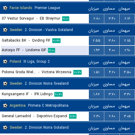
Faroe Islands
Premier League
میزبان
مساوی
میهمان
07 Vestur Sorvagur
-
EB Streymur
۲.۸۰
۳.۴۰
۲.۱۶
۲۱:۰۰
Sweden
2. Division - Vastra Gotaland
میزبان
مساوی
میهمان
Galtabacks BK
-
Qviding FIF
۲.۵۵
۳.۸۰
۲.۱۵
۲۰:۳۰
Astorps FF
-
Lindome GIF
۱.۹۳
۴.۰۰
۲.۹۰
۲۱:۰۰
Poland
III Liga, Group 2
میزبان
مساوی
میهمان
Polonia Sroda Wielkopolska
-
Victoria Wrzesnia
۱.۵۱
۴.۲۰
۴.۵۰
۲۰:۳۰
Sweden
2. Division Norra Svealand
میزبان
مساوی
میهمان
Kungsangens IF
-
IFK Lidingo
۱.۸۷
۳.۷۰
۳.۳۰
۲۰:۳۰
Argentina
Primera C Metropolitana
میزبان
مساوی
میهمان
General Lamadrid
-
Deportivo Espanol
۲.۳۰
۲.۸۰
۳.۰۵
۲۱:۳۰
Sweden
2. Division Norra Gotaland
میزبان
مساوی
میهمان