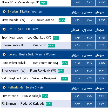
Skara FC
-
Vanersborgs FK
۱.۵۳
۴.۲۵
۴.۳۳
۲۰:۳۰
Sweden
Elitettan Women
میزبان
مساوی
میهمان
Jitex Molndal (W)
-
BK Hacken Academy (W)
۱.۵۹
۳.۸۰
۴.۳۳
۲۰:۳۰
Peru
Liga 1 - Clausura
میزبان
مساوی
میهمان
Sport Huancayo
-
Los Chankas CYC
۱.۶۳
۳.۸۰
۴.۷۵
۲۱:۳۰
Comerciantes Unidos
-
Cusco FC
۲.۹۰
۳.۲۰
۲.۳۱
۲۳:۴۵
Iceland
Besta Deild Kvenna Women
میزبان
مساوی
میهمان
Grindavik/Njardvik (W)
-
IBV Vestmannaeyjar (W)
۲.۲۵
۳.۶۰
۲.۵۵
۲۱:۳۰
Thor Akureyri (W)
-
Fram Reykjavik (W)
۱.۸۰
۳.۸۰
۳.۴۰
۲۱:۳۰
Valur Reykjavik (W)
-
Vikingur Reykjavik (W)
۲.۳۸
۳.۷۰
۲.۳۸
۲۲:۴۵
Netherlands
Eerste Divisie
میزبان
مساوی
میهمان
SBV Vitesse
-
RKC Waalwijk
۲.۳۱
۳.۵۰
۲.۶۳
۲۱:۳۰
FC Emmen
-
Roda JC Kerkrade
۲.۲۳
۳.۶۰
۲.۶۸
۲۱:۳۰