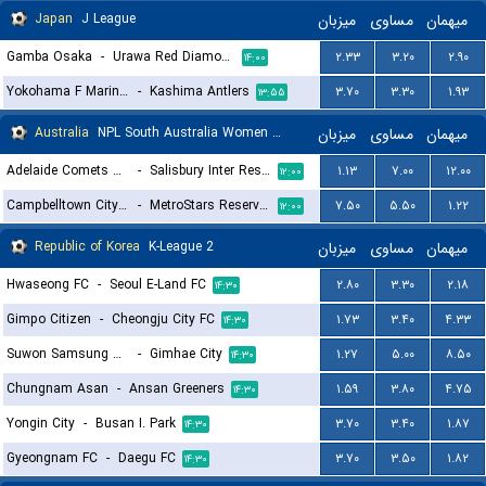
Japan
J League
میزبان
مساوی
میهمان
Gamba Osaka
-
Urawa Red Diamonds
۲.۳۳
۳.۲۰
۲.۹۰
۱۴:۰۰
Yokohama F Marinos
-
Kashima Antlers
۳.۷۰
۳.۳۰
۱.۹۳
۱۳:۵۵
Australia
NPL South Australia Women Reserves
میزبان
مساوی
میهمان
Adelaide Comets Reserves (W)
-
Salisbury Inter Reserves (W)
۱.۱۳
۷.۰۰
۱۲.۰۰
۱۲:۰۰
Campbelltown City Reserves (W)
-
MetroStars Reserves (W)
۷.۵۰
۵.۵۰
۱.۲۲
۱۲:۰۰
Republic of Korea
K-League 2
میزبان
مساوی
میهمان
Hwaseong FC
-
Seoul E-Land FC
۲.۸۰
۳.۳۰
۲.۱۸
۱۴:۳۰
Gimpo Citizen
-
Cheongju City FC
۱.۷۳
۳.۴۰
۴.۳۳
۱۴:۳۰
Suwon Samsung Bluewings
-
Gimhae City
۱.۲۷
۵.۰۰
۸.۵۰
۱۴:۳۰
Chungnam Asan
-
Ansan Greeners
۱.۵۹
۳.۸۰
۴.۷۵
۱۴:۳۰
Yongin City
-
Busan I. Park
۳.۷۰
۳.۴۰
۱.۸۷
۱۴:۳۰
Gyeongnam FC
-
Daegu FC
۳.۷۰
۳.۵۰
۱.۸۲
۱۴:۳۰