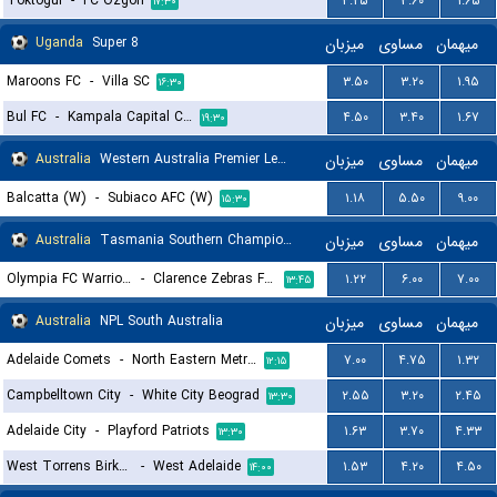
Toktogul
-
FC Ozgon
۴.۲۵
۳.۶۰
۱.۶۵
۱۷:۳۰
Uganda
Super 8
میزبان
مساوی
میهمان
Maroons FC
-
Villa SC
۳.۵۰
۳.۲۰
۱.۹۵
۱۶:۳۰
Bul FC
-
Kampala Capital City
۴.۵۰
۳.۴۰
۱.۶۷
۱۹:۳۰
Australia
Western Australia Premier League Women
میزبان
مساوی
میهمان
Balcatta (W)
-
Subiaco AFC (W)
۱.۱۸
۵.۵۰
۹.۰۰
۱۵:۳۰
Australia
Tasmania Southern Championship
میزبان
مساوی
میهمان
Olympia FC Warriors
-
Clarence Zebras FC II
۱.۲۲
۶.۰۰
۷.۰۰
۱۳:۴۵
Australia
NPL South Australia
میزبان
مساوی
میهمان
Adelaide Comets
-
North Eastern Metro Stars
۷.۰۰
۴.۷۵
۱.۳۲
۱۲:۱۵
Campbelltown City
-
White City Beograd
۲.۵۵
۳.۲۰
۲.۴۵
۱۳:۳۰
Adelaide City
-
Playford Patriots
۱.۶۳
۳.۷۰
۴.۳۳
۱۳:۳۰
West Torrens Birkalla
-
West Adelaide
۱.۵۳
۴.۲۰
۴.۵۰
۱۴:۰۰