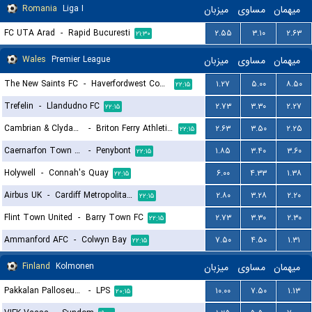
Romania
Liga I
میزبان
مساوی
میهمان
FC UTA Arad
-
Rapid Bucuresti
۲.۵۵
۳.۱۰
۲.۶۳
۲۱:۳۰
Wales
Premier League
میزبان
مساوی
میهمان
The New Saints FC
-
Haverfordwest County
۱.۲۷
۵.۰۰
۸.۵۰
۲۲:۱۵
Trefelin
-
Llandudno FC
۲.۷۳
۳.۳۰
۲.۲۷
۲۲:۱۵
Cambrian & Clydach
-
Briton Ferry Athletic FC
۲.۶۳
۳.۵۰
۲.۲۵
۲۲:۱۵
Caernarfon Town FC
-
Penybont
۱.۸۵
۳.۴۰
۳.۶۰
۲۲:۱۵
Holywell
-
Connah's Quay
۶.۰۰
۴.۳۳
۱.۳۸
۲۲:۱۵
Airbus UK
-
Cardiff Metropolitan University F.C.
۲.۸۰
۳.۲۸
۲.۲۰
۲۲:۱۵
Flint Town United
-
Barry Town FC
۲.۷۳
۳.۳۰
۲.۳۰
۲۲:۱۵
Ammanford AFC
-
Colwyn Bay
۷.۵۰
۴.۵۰
۱.۳۱
۲۲:۱۵
Finland
Kolmonen
میزبان
مساوی
میهمان
Pakkalan Palloseura (PPS)
-
LPS
۱۰.۰۰
۷.۵۰
۱.۱۳
۲۰:۱۵