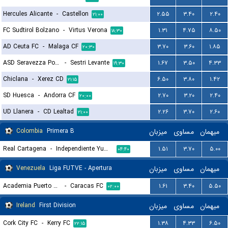
Hercules Alicante
-
Castellon
۲.۵۵
۳.۴۰
۲.۴۰
۲۱:۰۰
FC Sudtirol Bolzano
-
Virtus Verona
۱.۳۱
۴.۷۵
۸.۵۰
۱۸:۳۰
AD Ceuta FC
-
Malaga CF
۳.۷۰
۳.۶۰
۱.۸۵
۲۰:۳۰
ASD Seravezza Pozzi Calcio
-
Sestri Levante
۱.۶۷
۳.۵۰
۴.۳۳
۱۹:۳۰
Chiclana
-
Xerez CD
۶.۵۰
۳.۸۰
۱.۴۲
۲۱:۱۵
SD Huesca
-
Andorra CF
۲.۷۰
۳.۲۰
۲.۴۰
۲۰:۰۰
UD Llanera
-
CD Lealtad
۲.۲۶
۳.۷۰
۲.۶۰
۲۱:۰۰
Colombia
Primera B
میزبان
مساوی
میهمان
Real Cartagena
-
Independiente Yumbo
۱.۵۱
۳.۷۰
۵.۰۰
۰۴:۴۰
Venezuela
Liga FUTVE - Apertura
میزبان
مساوی
میهمان
Academia Puerto Cabello
-
Caracas FC
۱.۶۱
۳.۴۰
۵.۵۰
۰۲:۰۰
Ireland
First Division
میزبان
مساوی
میهمان
Cork City FC
-
Kerry FC
۱.۳۸
۴.۳۳
۶.۵۰
۲۲:۱۵