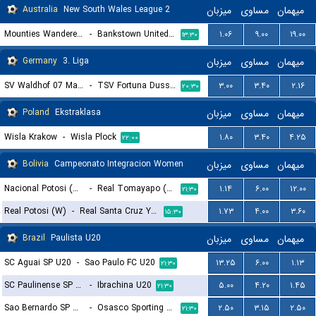
Australia
New South Wales League 2
میزبان
مساوی
میهمان
Mounties Wanderers
-
Bankstown United FC
۱.۰۶
۹.۰۰
۱۹.۰۰
۱۳:۳۰
Germany
3. Liga
میزبان
مساوی
میهمان
SV Waldhof 07 Mannheim
-
TSV Fortuna Dusseldorf
۳.۰۰
۳.۴۰
۲.۱۶
۲۰:۳۰
Poland
Ekstraklasa
میزبان
مساوی
میهمان
Wisla Krakow
-
Wisla Plock
۱.۸۰
۳.۴۰
۴.۲۵
۲۲:۰۰
Bolivia
Campeonato Integracion Women
میزبان
مساوی
میهمان
Nacional Potosi (W)
-
Real Tomayapo (W)
۱.۱۴
۶.۰۰
۱۲.۰۰
۲۱:۳۰
Real Potosi (W)
-
Real Santa Cruz Yacuiba (W)
۱.۷۳
۴.۰۰
۳.۶۰
۱۵:۳۰
Brazil
Paulista U20
میزبان
مساوی
میهمان
SC Aguai SP U20
-
Sao Paulo FC U20
۱۳.۲۵
۶.۰۰
۱.۱۳
۲۱:۳۰
SC Paulinense SP U20
-
Ibrachina U20
۵.۰۰
۴.۲۰
۱.۴۵
۲۱:۳۰
Sao Bernardo SP U20
-
Osasco Sporting SP U20
۲.۵۰
۳.۱۵
۲.۵۰
۲۱:۳۰