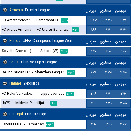
Armenia
Premier League
میزبان
مساوی
میهمان
FC Ararat Yerevan
-
Sardarapat FC
۲.۶۳
۳.۳۰
۲.۳۱
۱۸:۳۰
FC Ararat-Armenia
-
FC Urartu Banants Yerevan
۱.۹۶
۳.۳۰
۳.۳۰
۱۸:۳۰
Europe
UEFA Champions League Women Qualification
میزبان
مساوی
میهمان
Servette Chenois (W)
-
Aktobe (W)
۱.۲۰
۶.۰۰
۹.۰۰
۱۷:۳۰
China
Chinese Super League
میزبان
مساوی
میهمان
Beijing Guoan FC
-
Shenzhen Peng FC
۱.۳۶
۴.۷۵
۶.۵۰
۱۵:۰۵
Finland
Ykkosliiga
میزبان
مساوی
میهمان
FC Haka Valkeakoski
-
Jippo Joensuu
۲.۱۸
۳.۳۰
۲.۹۰
۱۸:۳۰
JaPS
-
Mikkelin Palloilijat MP
۲.۱۰
۳.۳۰
۳.۰۵
۱۹:۰۰
Portugal
Primeira Liga
میزبان
مساوی
میهمان
Estoril Praia
-
Famalicao
۲.۹۰
۳.۲۰
۲.۳۳
۲۲:۴۵