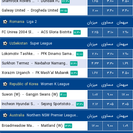
Shamrock Rovers FC
-
Dundalk FC
۱.۶۵
۳.۸۰
۴.۵۰
۲۲:۳۰
Galway United
-
Drogheda United
۲.۰۰
۳.۴۰
۳.۴۰
۲۲:۱۵
Romania
Liga 2
میزبان
مساوی
میهمان
FC Unirea 2004 Slobozia
-
ACS Gloria Bistrita
۲.۲۵
۳.۱۰
۲.۹۰
۱۸:۳۰
Uzbekistan
Super League
میزبان
مساوی
میهمان
Lokomotiv Tashkent FK
-
PFK Dinamo Samarkand
۲.۲۰
۳.۲۰
۲.۹۰
۱۸:۰۰
Surkhon Termez
-
Navbahor Namangan
۴.۳۳
۳.۳۰
۱.۶۹
۱۷:۳۰
Xorazm Urganch
-
FK Mash'al Mubarek
۱.۶۷
۳.۴۰
۴.۵۰
۱۸:۳۰
Republic of Korea
Women K League
میزبان
مساوی
میهمان
Suwon (W)
-
Gangjin Swans (W)
۱.۰۷
۹.۰۰
۱۷.۰۰
۱۴:۰۰
Incheon Hyundai Steel Red Angels (W)
-
Sejong Sportstoto (W)
۲.۱۲
۳.۰۵
۳.۰۵
۱۳:۳۰
Australia
Northern NSW Premier League Women
میزبان
مساوی
میهمان
Broadmeadow Magic (W)
-
Maitland (W)
۱۲.۰۰
۹.۰۰
۱.۰۹
۱۳:۳۰