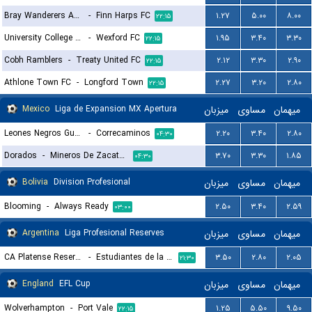
Bray Wanderers AFC
-
Finn Harps FC
۱.۲۷
۵.۰۰
۸.۰۰
۲۲:۱۵
University College Dublin FC
-
Wexford FC
۱.۹۵
۳.۴۰
۳.۳۰
۲۲:۱۵
Cobh Ramblers
-
Treaty United FC
۲.۱۲
۳.۳۰
۲.۹۰
۲۲:۱۵
Athlone Town FC
-
Longford Town
۲.۲۷
۳.۲۰
۲.۸۰
۲۲:۱۵
Mexico
Liga de Expansion MX Apertura
میزبان
مساوی
میهمان
Leones Negros Guadalajara
-
Correcaminos
۲.۲۰
۳.۴۰
۲.۸۰
۰۴:۳۰
Dorados
-
Mineros De Zacatecas
۳.۷۰
۳.۳۰
۱.۸۵
۰۴:۳۰
Bolivia
Division Profesional
میزبان
مساوی
میهمان
Blooming
-
Always Ready
۲.۵۰
۳.۴۰
۲.۵۹
۰۳:۰۰
Argentina
Liga Profesional Reserves
میزبان
مساوی
میهمان
CA Platense Reserves
-
Estudiantes de la Plata Reserves
۳.۵۰
۲.۸۰
۲.۰۵
۲۱:۳۰
England
EFL Cup
میزبان
مساوی
میهمان
Wolverhampton
-
Port Vale
۱.۲۵
۵.۵۰
۹.۵۰
۲۲:۱۵