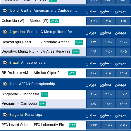
World
Central American and Caribbean Games Women
میزبان
مساوی
میهمان
Colombia (W)
-
Mexico (W)
۲.۳۰
۳.۰۰
۲.۹۰
۰۳:۳۰
Argentina
Primera C Metropolitana Reserves
میزبان
مساوی
میهمان
Berazategui Reserves
-
Victoriano Arenas Reserves
۱.۱۳
۶.۵۰
۱۲.۰۰
۲۰:۳۰
Deportivo Muniz Reserves
-
CA Atlas Reserves
۱.۹۹
۳.۵۰
۳.۰۵
۱۶:۳۰
Brazil
Amazonense 2
میزبان
مساوی
میهمان
RB Do Norte AM
-
Atletico Cliper Clube
۱.۰۷
۷.۰۰
۲۳.۰۰
۰۳:۳۰
Asia
ASEAN Championship
میزبان
مساوی
میهمان
Singapore
-
Indonesia
۴.۰۰
۳.۴۰
۱.۷۳
۱۶:۳۰
Vietnam
-
Cambodia
۱.۰۵
۱۰.۰۰
۲۳.۰۰
۱۶:۳۰
Bulgaria
Parva Liga
میزبان
مساوی
میهمان
PFC Levski Sofia
-
PFC Lokomotiv Plovdiv 1936
۱.۳۳
۴.۵۰
۸.۵۰
۲۱:۴۵