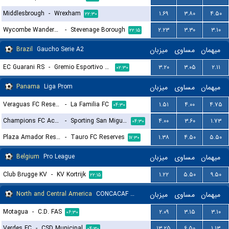
Middlesbrough
-
Wrexham
۱.۶۹
۳.۸۰
۴.۵۰
۲۲:۳۰
Wycombe Wanderers
-
Stevenage Borough
۲.۲۳
۳.۳۰
۳.۱۰
۲۲:۱۵
Brazil
Gaucho Serie A2
میزبان
مساوی
میهمان
EC Guarani RS
-
Gremio Esportivo Brasil RS
۳.۲۰
۳.۰۵
۲.۱۱
۰۲:۳۰
Panama
Liga Prom
میزبان
مساوی
میهمان
Veraguas FC Reserves
-
La Familia FC
۱.۵۱
۴.۰۰
۴.۷۵
۰۴:۳۰
Champions FC Academy
-
Sporting San Miguelito Reserves
۴.۰۰
۳.۶۰
۱.۷۳
۰۴:۳۰
Plaza Amador Reserves
-
Tauro FC Reserves
۱.۳۸
۴.۵۰
۵.۵۰
۱۷:۳۰
Belgium
Pro League
میزبان
مساوی
میهمان
Club Brugge KV
-
KV Kortrijk
۱.۲۲
۵.۵۰
۹.۵۰
۲۲:۱۵
North and Central America
CONCACAF Central American Cup, Group D
میزبان
مساوی
میهمان
Motagua
-
C.D. FAS
۲.۰۹
۳.۱۵
۳.۱۰
۰۶:۳۰
Verdes FC
-
CSD Municipal
۱۳.۲۵
۶.۵۰
۱.۱۳
۰۴:۳۰