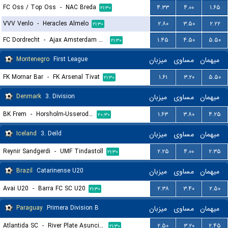
FC Oss / Top Oss
-
NAC Breda
۴.۳۳
۴.۰۰
۱.۶۵
۲۱:۳۰
VVV Venlo
-
Heracles Almelo
۲.۸۰
۳.۵۰
۲.۲۲
۲۱:۳۰
FC Dordrecht
-
Ajax Amsterdam Reserves
۱.۴۵
۴.۵۰
۵.۵۰
۲۱:۳۰
Montenegro
First League
میزبان
مساوی
میهمان
FK Mornar Bar
-
FK Arsenal Tivat
۱.۶۱
۳.۲۰
۵.۵۰
۲۱:۳۰
Denmark
3. Division
میزبان
مساوی
میهمان
BK Frem
-
Horsholm-Usserod IK
۱.۶۳
۳.۸۰
۴.۲۵
۲۰:۳۰
Iceland
3. Deild
میزبان
مساوی
میهمان
Reynir Sandgerdi
-
UMF Tindastoll
۲.۲۵
۴.۰۰
۲.۳۵
۲۱:۳۰
Brazil
Catarinense U20
میزبان
مساوی
میهمان
Avai U20
-
Barra FC SC U20
۲.۳۸
۳.۴۰
۲.۵۰
۲۱:۳۰
Paraguay
Primera Division B
میزبان
مساوی
میهمان
Atlantida SC
-
River Plate Asuncion
۲.۵۰
۳.۲۰
۲.۴۵
۲۱:۳۰