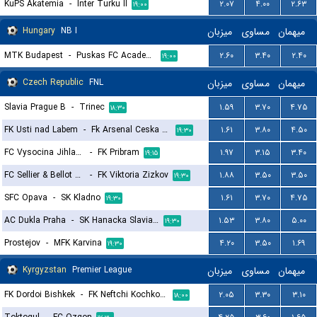
KuPS Akatemia
-
Inter Turku II
۲.۰۷
۴.۰۰
۲.۶۳
۱۹:۰۰
Hungary
NB I
میزبان
مساوی
میهمان
MTK Budapest
-
Puskas FC Academy
۲.۶۰
۳.۴۰
۲.۴۰
۱۹:۰۰
Czech Republic
FNL
میزبان
مساوی
میهمان
Slavia Prague B
-
Trinec
۱.۵۹
۳.۷۰
۴.۷۵
۱۸:۳۰
FK Usti nad Labem
-
Fk Arsenal Ceska Lipa
۱.۶۱
۳.۸۰
۴.۵۰
۱۹:۳۰
FC Vysocina Jihlava
-
FK Pribram
۱.۹۷
۳.۱۵
۳.۴۰
۱۹:۱۵
FC Sellier & Bellot Vlasim
-
FK Viktoria Zizkov
۱.۸۸
۳.۵۰
۳.۵۰
۱۹:۳۰
SFC Opava
-
SK Kladno
۱.۶۱
۳.۷۰
۴.۷۵
۱۹:۳۰
AC Dukla Praha
-
SK Hanacka Slavia Kromeriz
۱.۵۳
۳.۸۰
۵.۰۰
۱۹:۳۰
Prostejov
-
MFK Karvina
۴.۲۰
۳.۵۰
۱.۶۹
۱۹:۳۰
Kyrgyzstan
Premier League
میزبان
مساوی
میهمان
FK Dordoi Bishkek
-
FK Neftchi Kochkor-Ata
۲.۰۵
۳.۳۰
۳.۱۰
۱۸:۰۰