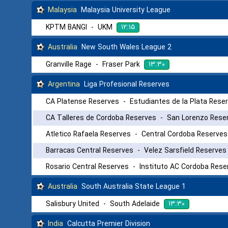
Malaysia
Malaysia University League
۱۲:۱۵
KPTM BANGI
-
UKM
Australia
New South Wales League 2
۱۳:۳۰
Granville Rage
-
Fraser Park
Argentina
Liga Profesional Reserves
CA Platense Reserves
-
Estudiantes de la Plata Rese
CA Talleres de Cordoba Reserves
-
San Lorenzo Rese
Atletico Rafaela Reserves
-
Central Cordoba Reserves
Barracas Central Reserves
-
Velez Sarsfield Reserves
Rosario Central Reserves
-
Instituto AC Cordoba Rese
Australia
South Australia State League 1
۱۳:۳۰
Salisbury United
-
South Adelaide
India
Calcutta Premier Division