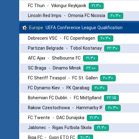
۲۱:۳۰
FC Thun
-
Vikingur Reykjavik
۲۰:۳۰
Lincoln Red Imps
-
Omonia FC Nicosia
Europe
UEFA Conference League Qualification
۲۰:۳۰
Debreceni VSC
-
FC Copenhagen
۲۲:۳۰
Partizan Belgrade
-
Tobol Kostanay
۲۱:۳۰
AFC Ajax
-
Shelbourne FC
۲۲:۰۰
SC Braga
-
Dinamo Minsk
۲۰:۳۰
FC Sheriff Tiraspol
-
FC St. Gallen
۲۰:۳۰
FC Dynamo Kiev
-
FK Qarabag
۲۲:۱۵
Bohemian FC Dublin
-
FC Midtjylland
۲۰:۳۰
Rakow Czestochowa
-
Hammarby IF
۲۱:۳۰
FC Twente
-
DAC Dunajska
۱۹:۳۰
Jablonec
-
Rigas Futbola Skola
۲۰:۳۰
Riga FC
-
Gyori ETO FC