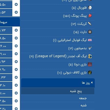
۵.۵۰
فلوربال
(۵)
۱.۵۳
پینگ پونگ
(۱۵۸)
میهما
کریکت
(۱۳)
۱.۷۳
دارت
(۱۵)
۸.۵۰
لیگ فوتبال استرالیایی
(۱)
۲۶.۰۰
بدمینتون
(۱۶)
۲۱.۰۰
لیگ آف لجندز (League of Legend)
(۱۹)
۱.۹۳
بازی دوتا
(۵)
۲.۹۰
بازی کالاف دیوتی
(۱۰)
۱.۳۳
روز ها
۳.۱۰
پنج شنبه
۱۱.۰۰
جمعه
۴.۵۰
شنبه
۳.۲۰