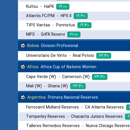
۱۹:۰۰
Kultsu
-
HaPK
۱۹:۳۰
Atlantis FC/PM
-
HPS II
۱۹:۳۰
TiPS Vantaa
-
Ponnistus
۲۱:۰۰
MPS
-
GrIFK Reservi
Bolivia
Division Profesional
۲۲:۳۰
Universitario De Vinto
-
Real Potosi
Africa
Africa Cup of Nations Women
۲۳:۳۰
Cape Verde (W)
-
Cameroon (W)
۲۳:۳۰
Mali (W)
-
Ghana (W)
Argentina
Primera Nacional Reserves
Ferrocarril Midland Reserves
-
CA Atlanta Reserves
۲
Temperley Reserves
-
Chacarita Juniors Reserves
Talleres Remedios Reserves
-
Nueva Chicago Reserve