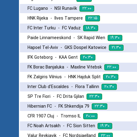
۲۲:۰۰
FC Lugano
-
NSI Runavík
۲۲:۱۵
HNK Rijeka
-
Ilves Tampere
۱۸:۳۰
FC Inter Turku
-
FC Vaduz
۱۹:۳۰
Paide Linnameeskond
-
SK Rapid Wien
۲۱:۳۰
Hapoel Tel-Aviv
-
GKS Dospel Katowice
۲۰:۳۰
IFK Goteborg
-
KAA Gent
۲۲:۰۰
FK Borac Banjaluka
-
Maxline Vitebsk
۲۰:۳۰
FK Zalgiris Vilnius
-
HNK Hajduk Split
۲۰:۳۰
Inter Club d'Escaldes
-
Flora Tallinn
۲۲:۳۰
SP Tre Fiori
-
FC Drita Gjilan
۲۲:۳۰
Hibernian FC
-
FK Shkendija 79
۲۰:۰۰
CFR 1907 Cluj
-
Tromso IL
۱۹:۳۰
FC Noah Artsakh
-
FC Sion Sitten
۲۲:۰۰
Valur Reykjavik
-
FC Nordsjaelland