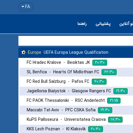
FA
و آنلاین
پشتیبانی
راهنما
Europe
UEFA Europa League Qualification
۲۰:۳۰
FC Hradec Kralove
-
Besiktas JK
۲۲:۳۰
SL Benfica
-
Hearts Of Midlothian FC
۲۰:۳۰
FC Red Bull Salzburg
-
Pafos FC
۱۹:۳۰
Jagiellonia Białystok
-
Glasgow Rangers FC
۲۱:۱۵
FC PAOK Thessaloniki
-
RSC Anderlecht
۱۹:۳۰
Maccabi Tel-Aviv
-
PFC CSKA Sofia
۱۸:۳۰
KuPS Palloseura
-
Universitatea Craiova
۲۰:۳۰
KKS Lech Poznan
-
KI Klaksvík