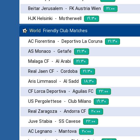
۲۱:۰۰
Beitar Jerusalem
-
FK Austria Wien
۱۹:۳۰
HJK Helsinki
-
Motherwell
World
Friendly Club Matches
۲۱:۳۰
AC Fiorentina
-
Deportivo La Coruna
۲۱:۳۰
AS Monaco
-
Getafe
۲۱:۳۰
Malaga CF
-
Al Arabi
۲۱:۳۰
Real Jaen CF
-
Cordoba
۱۸:۳۰
Aris Limmasol
-
Al Sadd
۲۲:۰۰
CF Lorca Deportiva
-
Aguilas FC
۱۹:۳۰
US Pergolettese
-
Club Milano
۲۰:۰۰
Real Zaragoza
-
Andorra CF
۲۲:۰۰
Juve Stabia
-
SS Cavese
۲۰:۰۰
AC Legnano
-
Mantova