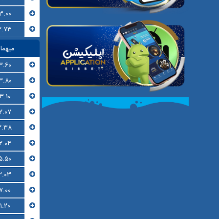
۳.۰۰
۲.۷۳
میهما
۳.۶۰
۳.۸۰
۳.۱۰
۲.۰۷
۲.۳۸
۲.۰۴
۵.۵۰
۲.۰۳
۷.۰۰
۱.۲۰