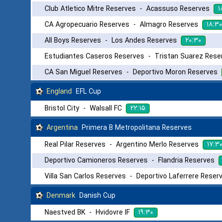
۱
Club Atletico Mitre Reserves
-
Acassuso Reserves
۱۸:۳۰
CA Agropecuario Reserves
-
Almagro Reserves
۲۰:۳۰
All Boys Reserves
-
Los Andes Reserves
Estudiantes Caseros Reserves
-
Tristan Suarez Rese
CA San Miguel Reserves
-
Deportivo Moron Reserves
England
EFL Cup
۲۲:۱۵
Bristol City
-
Walsall FC
Argentina
Primera B Metropolitana Reserves
۱۷:۳
Real Pilar Reserves
-
Argentino Merlo Reserves
Deportivo Camioneros Reserves
-
Flandria Reserves
Villa San Carlos Reserves
-
Deportivo Laferrere Reser
Denmark
Danish Cup
۱۹:۳۰
Naestved BK
-
Hvidovre IF