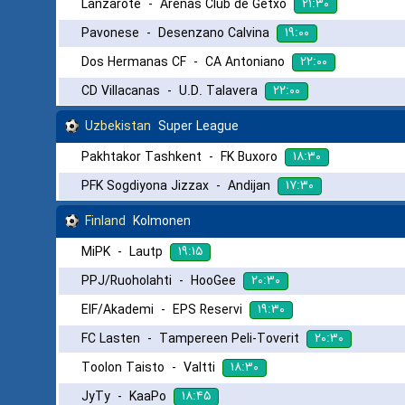
۲۱:۳۰
Lanzarote
-
Arenas Club de Getxo
۱۹:۰۰
Pavonese
-
Desenzano Calvina
۲۲:۰۰
Dos Hermanas CF
-
CA Antoniano
۲۲:۰۰
CD Villacanas
-
U.D. Talavera
Uzbekistan
Super League
۱۸:۳۰
Pakhtakor Tashkent
-
FK Buxoro
۱۷:۳۰
PFK Sogdiyona Jizzax
-
Andijan
Finland
Kolmonen
۱۹:۱۵
MiPK
-
Lautp
۲۰:۳۰
PPJ/Ruoholahti
-
HooGee
۱۹:۳۰
EIF/Akademi
-
EPS Reservi
۲۰:۳۰
FC Lasten
-
Tampereen Peli-Toverit
۱۸:۳۰
Toolon Taisto
-
Valtti
۱۸:۴۵
JyTy
-
KaaPo