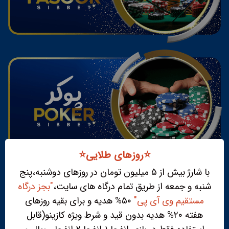
⭐️روزهای طلایی⭐️
با شارژ بیش از ۵ میلیون تومان در روزهای دوشنبه،پنج
شنبه و جمعه از طریق تمام درگاه های سایت،
"بجز درگاه
مستقیم وی آی پی"
۵۰% هدیه و برای بقیه روزهای
هفته ۲۰% هدیه بدون قید و شرط ویژه کازینو(قابل