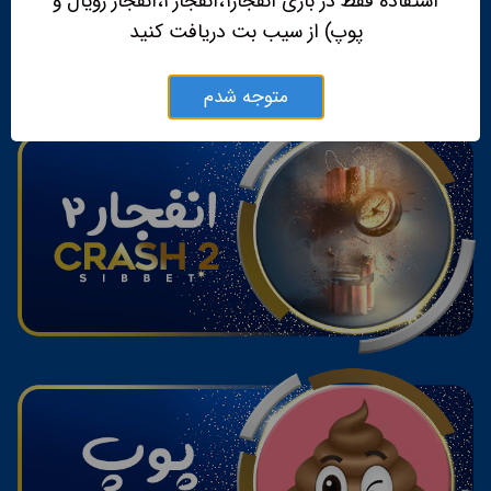
استفاده فقط در بازی انفجار۱،انفجار۲،انفجار رویال و
پوپ) از سیب بت دریافت کنید
متوجه شدم