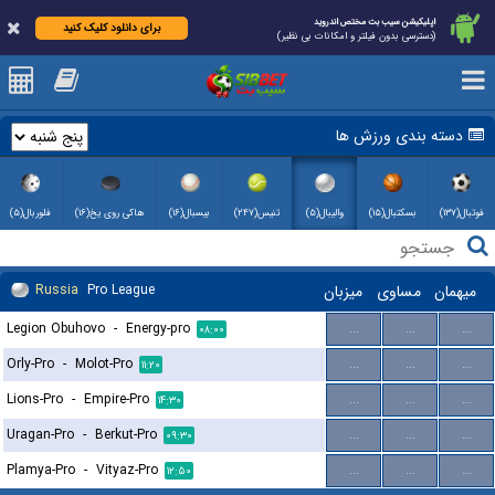
اپلیکیشن سیب بت مختص اندروید
برای دانلود کلیک کنید
(دسترسی بدون فیلتر و امکانات بی نظیر)
دسته بندی ورزش ها
فوتبال(۱۳۷)
بسکتبال(۱۵)
والیبال(۵)
تنیس(۲۴۷)
بیسبال(۱۶)
هاکی روی یخ(۱۶)
فلوربال(۵)
میهمان
مساوی
میزبان
Pro League
Russia
Legion Obuhovo
-
Energy-pro
...
...
...
۰۸:۰۰
Orly-Pro
-
Molot-Pro
...
...
...
۱۱:۲۰
Lions-Pro
-
Empire-Pro
...
...
...
۱۴:۳۰
Uragan-Pro
-
Berkut-Pro
...
...
...
۰۹:۳۰
Plamya-Pro
-
Vityaz-Pro
...
...
...
۱۲:۵۰