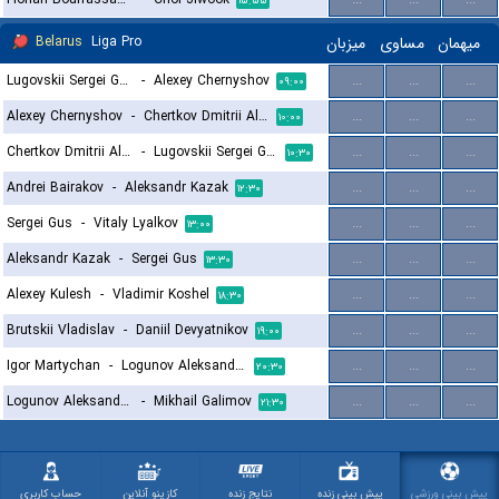
۱۵:۵۵
Belarus
Liga Pro
میزبان
مساوی
میهمان
Lugovskii Sergei Grigorevich
-
Alexey Chernyshov
...
...
...
۰۹:۰۰
Alexey Chernyshov
-
Chertkov Dmitrii Aleksandrovich
...
...
...
۱۰:۰۰
Chertkov Dmitrii Aleksandrovich
-
Lugovskii Sergei Grigorevich
...
...
...
۱۰:۳۰
Andrei Bairakov
-
Aleksandr Kazak
...
...
...
۱۲:۳۰
Sergei Gus
-
Vitaly Lyalkov
...
...
...
۱۳:۰۰
Aleksandr Kazak
-
Sergei Gus
...
...
...
۱۳:۳۰
Alexey Kulesh
-
Vladimir Koshel
...
...
...
۱۸:۳۰
Brutskii Vladislav
-
Daniil Devyatnikov
...
...
...
۱۹:۰۰
Igor Martychan
-
Logunov Aleksandr Petrovich
...
...
...
۲۰:۳۰
Logunov Aleksandr Petrovich
-
Mikhail Galimov
...
...
...
۲۱:۳۰
پیش بینی ورزشی
پیش بینی زنده
نتایج زنده
کازینو آنلاین
حساب کاربری