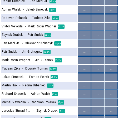
Radim Urbaniec
-
Jan Mecl Jr.
...
...
...
۱۵:۰۰
Adrian Walek
-
Jakub Simecek
...
...
...
۱۵:۰۰
Radovan Polasek
-
Tadeas Zika
...
...
...
۱۵:۰۰
Viktor Vejvoda
-
Mark Robin Wagner
...
...
...
۱۵:۰۰
Zbynek Drabek
-
Petr Sudek
...
...
...
۱۵:۰۰
Jan Mecl Jr.
-
Oleksandr Kolisnyk
...
...
...
۱۵:۳۰
Petr Sudek
-
Jiri Grohsgott
...
...
...
۱۵:۳۰
Mark Robin Wagner
-
Jiri Zuzanek
...
...
...
۱۵:۳۰
Tadeas Zika
-
Dousek Tomas
...
...
...
۱۵:۳۰
Jakub Simecek
-
Tomas Petrek
...
...
...
۱۵:۳۰
Martin Huk
-
Radim Urbaniec
...
...
...
۱۶:۰۰
Richard Skacelik
-
Adrian Walek
...
...
...
۱۶:۰۰
Michal Vavrecka
-
Radovan Polasek
...
...
...
۱۶:۰۰
Jaroslav Strnad 1964
-
Zbynek Drabek
...
...
...
۱۶:۰۰