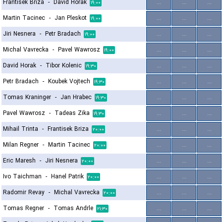
Frantisek Briza
-
David Horak
...
...
...
۱۹:۰۰
Martin Tacinec
-
Jan Pleskot
...
...
...
۱۹:۰۰
Jiri Nesnera
-
Petr Bradach
...
...
...
۱۹:۰۰
Michal Vavrecka
-
Pavel Wawrosz
...
...
...
۱۹:۰۰
David Horak
-
Tibor Kolenic
...
...
...
۱۹:۳۰
Petr Bradach
-
Koubek Vojtech
...
...
...
۱۹:۳۰
Tomas Kraninger
-
Jan Hrabec
...
...
...
۱۹:۳۰
Pavel Wawrosz
-
Tadeas Zika
...
...
...
۱۹:۳۰
Mihail Trinta
-
Frantisek Briza
...
...
...
۲۰:۰۰
Milan Regner
-
Martin Tacinec
...
...
...
۲۰:۰۰
Eric Maresh
-
Jiri Nesnera
...
...
...
۲۰:۰۰
Ivo Taichman
-
Hanel Patrik
...
...
...
۲۰:۰۰
Radomir Revay
-
Michal Vavrecka
...
...
...
۲۰:۰۰
Tomas Regner
-
Tomas Andrle
...
...
...
۲۱:۳۰