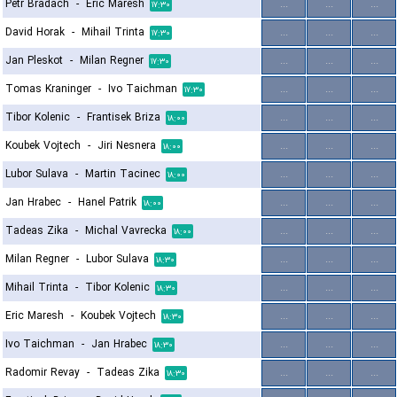
Petr Bradach
-
Eric Maresh
...
...
...
۱۷:۳۰
David Horak
-
Mihail Trinta
...
...
...
۱۷:۳۰
Jan Pleskot
-
Milan Regner
...
...
...
۱۷:۳۰
Tomas Kraninger
-
Ivo Taichman
...
...
...
۱۷:۳۰
Tibor Kolenic
-
Frantisek Briza
...
...
...
۱۸:۰۰
Koubek Vojtech
-
Jiri Nesnera
...
...
...
۱۸:۰۰
Lubor Sulava
-
Martin Tacinec
...
...
...
۱۸:۰۰
Jan Hrabec
-
Hanel Patrik
...
...
...
۱۸:۰۰
Tadeas Zika
-
Michal Vavrecka
...
...
...
۱۸:۰۰
Milan Regner
-
Lubor Sulava
...
...
...
۱۸:۳۰
Mihail Trinta
-
Tibor Kolenic
...
...
...
۱۸:۳۰
Eric Maresh
-
Koubek Vojtech
...
...
...
۱۸:۳۰
Ivo Taichman
-
Jan Hrabec
...
...
...
۱۸:۳۰
Radomir Revay
-
Tadeas Zika
...
...
...
۱۸:۳۰