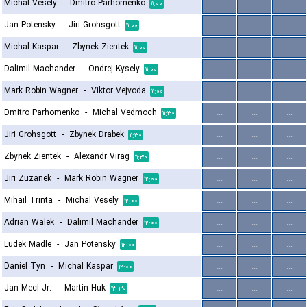
Michal Vesely
-
Dmitro Parhomenko
...
...
...
۱۱:۰۰
Jan Potensky
-
Jiri Grohsgott
...
...
...
۱۱:۰۰
Michal Kaspar
-
Zbynek Zientek
...
...
...
۱۱:۰۰
Dalimil Machander
-
Ondrej Kysely
...
...
...
۱۱:۰۰
Mark Robin Wagner
-
Viktor Vejvoda
...
...
...
۱۱:۰۰
Dmitro Parhomenko
-
Michal Vedmoch
...
...
...
۱۱:۳۰
Jiri Grohsgott
-
Zbynek Drabek
...
...
...
۱۱:۳۰
Zbynek Zientek
-
Alexandr Virag
...
...
...
۱۱:۳۰
Jiri Zuzanek
-
Mark Robin Wagner
...
...
...
۱۲:۰۰
Mihail Trinta
-
Michal Vesely
...
...
...
۱۲:۰۰
Adrian Walek
-
Dalimil Machander
...
...
...
۱۲:۰۰
Ludek Madle
-
Jan Potensky
...
...
...
۱۲:۰۰
Daniel Tyn
-
Michal Kaspar
...
...
...
۱۲:۰۰
Jan Mecl Jr.
-
Martin Huk
...
...
...
۱۳:۳۰