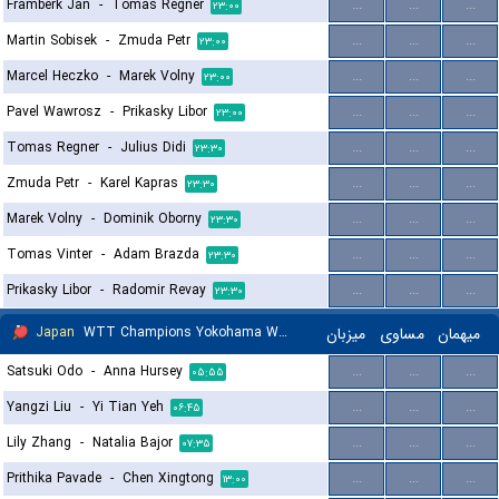
Framberk Jan
-
Tomas Regner
...
...
...
۲۳:۰۰
Martin Sobisek
-
Zmuda Petr
...
...
...
۲۳:۰۰
Marcel Heczko
-
Marek Volny
...
...
...
۲۳:۰۰
Pavel Wawrosz
-
Prikasky Libor
...
...
...
۲۳:۰۰
Tomas Regner
-
Julius Didi
...
...
...
۲۳:۳۰
Zmuda Petr
-
Karel Kapras
...
...
...
۲۳:۳۰
Marek Volny
-
Dominik Oborny
...
...
...
۲۳:۳۰
Tomas Vinter
-
Adam Brazda
...
...
...
۲۳:۳۰
Prikasky Libor
-
Radomir Revay
...
...
...
۲۳:۳۰
Japan
WTT Champions Yokohama Women
میزبان
مساوی
میهمان
Satsuki Odo
-
Anna Hursey
...
...
...
۰۵:۵۵
Yangzi Liu
-
Yi Tian Yeh
...
...
...
۰۶:۴۵
Lily Zhang
-
Natalia Bajor
...
...
...
۰۷:۳۵
Prithika Pavade
-
Chen Xingtong
...
...
...
۱۳:۰۰