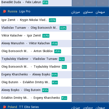
Benedikt Duda
-
Felix Lebrun
...
...
...
۱۴:۱۵
Russia
Liga Pro
میزبان
مساوی
میهمان
Igor Zemit
-
Krygin Nikolai Vladimirovich
...
...
...
۰۹:۴۵
Vladislav Turnaev
-
Oleg Borisovich Manuylov
...
...
...
۰۸:۳۰
Viktor Kalachev
-
Igor Zemit
...
...
...
۰۸:۴۵
Alexey Manushin
-
Viktor Kalachev
...
...
...
۰۹:۱۵
Oleg Borisovich Manuylov
-
Anton Skoblov
...
...
...
۰۹:۳۰
Tsybulskiy Vladimir
-
Vladislav Turnaev
...
...
...
۱۰:۰۰
Oleg Borisovich Manuylov
-
Tsybulskiy Vladimir
...
...
...
۱۱:۰۰
Evgeny Kharchenko
-
Alexey Boyko
...
...
...
۱۲:۳۰
Oleg Butorin
-
Evlakhin Dmitry Mikhailovich
...
...
...
۱۳:۰۰
Alexey Boyko
-
Oleg Butorin
...
...
...
۱۳:۳۰
Evlakhin Dmitry Mikhailovich
-
Evgeny Kharchenko
...
...
...
۱۴:۰۰
Poland
TT Elite Series
میزبان
مساوی
میهمان