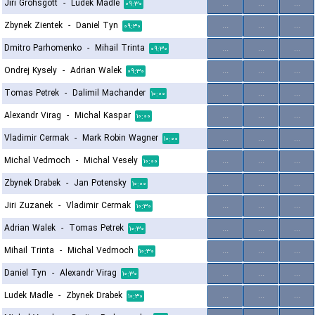
Jiri Grohsgott
-
Ludek Madle
...
...
...
۰۹:۳۰
Zbynek Zientek
-
Daniel Tyn
...
...
...
۰۹:۳۰
Dmitro Parhomenko
-
Mihail Trinta
...
...
...
۰۹:۳۰
Ondrej Kysely
-
Adrian Walek
...
...
...
۰۹:۳۰
Tomas Petrek
-
Dalimil Machander
...
...
...
۱۰:۰۰
Alexandr Virag
-
Michal Kaspar
...
...
...
۱۰:۰۰
Vladimir Cermak
-
Mark Robin Wagner
...
...
...
۱۰:۰۰
Michal Vedmoch
-
Michal Vesely
...
...
...
۱۰:۰۰
Zbynek Drabek
-
Jan Potensky
...
...
...
۱۰:۰۰
Jiri Zuzanek
-
Vladimir Cermak
...
...
...
۱۰:۳۰
Adrian Walek
-
Tomas Petrek
...
...
...
۱۰:۳۰
Mihail Trinta
-
Michal Vedmoch
...
...
...
۱۰:۳۰
Daniel Tyn
-
Alexandr Virag
...
...
...
۱۰:۳۰
Ludek Madle
-
Zbynek Drabek
...
...
...
۱۰:۳۰