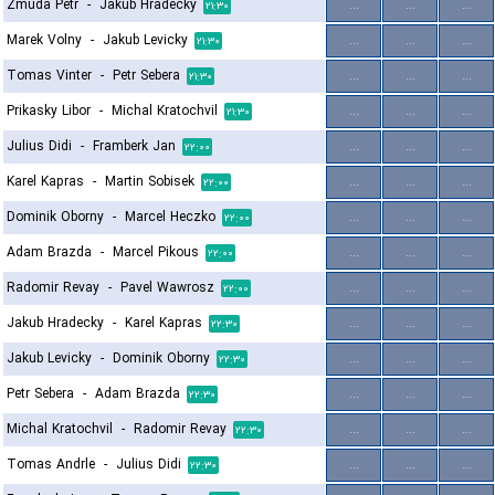
Zmuda Petr
-
Jakub Hradecky
...
...
...
۲۱:۳۰
Marek Volny
-
Jakub Levicky
...
...
...
۲۱:۳۰
Tomas Vinter
-
Petr Sebera
...
...
...
۲۱:۳۰
Prikasky Libor
-
Michal Kratochvil
...
...
...
۲۱:۳۰
Julius Didi
-
Framberk Jan
...
...
...
۲۲:۰۰
Karel Kapras
-
Martin Sobisek
...
...
...
۲۲:۰۰
Dominik Oborny
-
Marcel Heczko
...
...
...
۲۲:۰۰
Adam Brazda
-
Marcel Pikous
...
...
...
۲۲:۰۰
Radomir Revay
-
Pavel Wawrosz
...
...
...
۲۲:۰۰
Jakub Hradecky
-
Karel Kapras
...
...
...
۲۲:۳۰
Jakub Levicky
-
Dominik Oborny
...
...
...
۲۲:۳۰
Petr Sebera
-
Adam Brazda
...
...
...
۲۲:۳۰
Michal Kratochvil
-
Radomir Revay
...
...
...
۲۲:۳۰
Tomas Andrle
-
Julius Didi
...
...
...
۲۲:۳۰