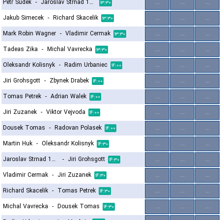
Petr Sudek
-
Jaroslav Strnad 1964
...
...
...
۱۳:۳۰
Jakub Simecek
-
Richard Skacelik
...
...
...
۱۳:۳۰
Mark Robin Wagner
-
Vladimir Cermak
...
...
...
۱۳:۳۰
Tadeas Zika
-
Michal Vavrecka
...
...
...
۱۳:۳۰
Oleksandr Kolisnyk
-
Radim Urbaniec
...
...
...
۱۴:۰۰
Jiri Grohsgott
-
Zbynek Drabek
...
...
...
۱۴:۰۰
Tomas Petrek
-
Adrian Walek
...
...
...
۱۴:۰۰
Jiri Zuzanek
-
Viktor Vejvoda
...
...
...
۱۴:۰۰
Dousek Tomas
-
Radovan Polasek
...
...
...
۱۴:۰۰
Martin Huk
-
Oleksandr Kolisnyk
...
...
...
۱۴:۳۰
Jaroslav Strnad 1964
-
Jiri Grohsgott
...
...
...
۱۴:۳۰
Vladimir Cermak
-
Jiri Zuzanek
...
...
...
۱۴:۳۰
Richard Skacelik
-
Tomas Petrek
...
...
...
۱۴:۳۰
Michal Vavrecka
-
Dousek Tomas
...
...
...
۱۴:۳۰