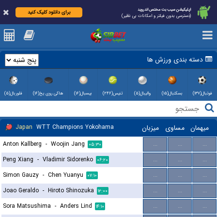
اپلیکیشن سیب بت مختص اندروید
برای دانلود کلیک کنید
(دسترسی بدون فیلتر و امکانات بی نظیر)
دسته بندی ورزش ها
فوتبال(۱۳۷)
بسکتبال(۱۵)
والیبال(۵)
تنیس(۲۴۶)
بیسبال(۱۶)
هاکی روی یخ(۱۶)
فلوربال(۵)
Japan
WTT Champions Yokohama
میزبان
مساوی
میهمان
Anton Kallberg
-
Woojin Jang
...
...
...
۰۵:۳۰
Peng Xiang
-
Vladimir Sidorenko
...
...
...
۰۶:۲۰
Simon Gauzy
-
Chen Yuanyu
...
...
...
۰۷:۱۰
Joao Geraldo
-
Hiroto Shinozuka
...
...
...
۱۲:۰۰
Sora Matsushima
-
Anders Lind
...
...
...
۱۴:۱۰