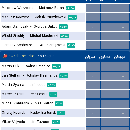
Miroslaw Warzecha
-
Mateusz Baran
...
...
...
۰۵:۲۵
Mariusz Koczyba
-
Jakub Pruszkowski
...
...
...
۰۵:۳۰
Adam Staniczek
-
Skorupa Jakub
...
...
...
۰۵:۴۰
Witold Stechly
-
Michał Machelski
...
...
...
۰۵:۵۰
Tomasz Kordaszewski
-
Artur Zmijewski
...
...
...
۰۶:۰۵
Czech Republic
Pro League
میزبان
مساوی
میهمان
Martin Huk
-
Radim Urbaniec
...
...
...
۰۵:۳۰
Jan Steffan
-
Rotislav Hasmanda
...
...
...
۰۵:۳۰
Martin Sychra
-
Jiri Louda
...
...
...
۰۵:۳۰
Marcel Pikous
-
Petr Sebera
...
...
...
۰۶:۰۰
Michal Zahradka
-
Ales Barton
...
...
...
۰۶:۰۰
Ondrej Kucirek
-
Radek Bartunek
...
...
...
۰۶:۰۰
Viktor Vejvoda
-
Jiri Zuzanek
...
...
...
۰۹:۳۰