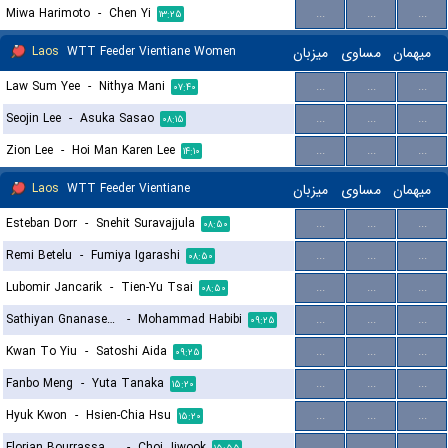
Miwa Harimoto
-
Chen Yi
...
...
...
۱۳:۲۵
Laos
WTT Feeder Vientiane Women
میزبان
مساوی
میهمان
Law Sum Yee
-
Nithya Mani
...
...
...
۰۷:۴۰
Seojin Lee
-
Asuka Sasao
...
...
...
۰۸:۱۵
Zion Lee
-
Hoi Man Karen Lee
...
...
...
۱۴:۱۰
Laos
WTT Feeder Vientiane
میزبان
مساوی
میهمان
Esteban Dorr
-
Snehit Suravajjula
...
...
...
۰۸:۵۰
Remi Betelu
-
Fumiya Igarashi
...
...
...
۰۸:۵۰
Lubomir Jancarik
-
Tien-Yu Tsai
...
...
...
۰۸:۵۰
Sathiyan Gnanasekaran
-
Mohammad Habibi
...
...
...
۰۹:۲۵
Kwan To Yiu
-
Satoshi Aida
...
...
...
۰۹:۲۵
Fanbo Meng
-
Yuta Tanaka
...
...
...
۱۵:۲۰
Hyuk Kwon
-
Hsien-Chia Hsu
...
...
...
۱۵:۲۰
Florian Bourrassaud
-
Choi Jiwook
...
...
...