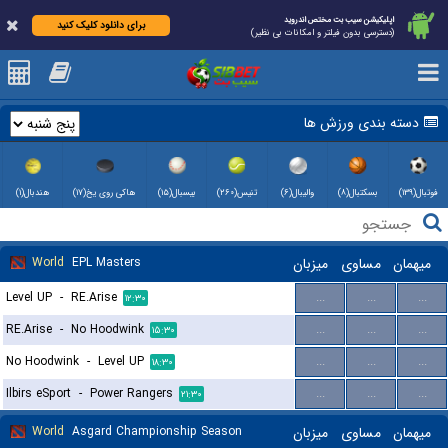
اپلیکیشن سیب بت مختص اندروید
برای دانلود کلیک کنید
(دسترسی بدون فیلتر و امکانات بی نظیر)
دسته بندی ورزش ها
فوتبال(۱۳۹)
بسکتبال(۸)
والیبال(۶)
تنیس(۲۶۰)
بیسبال(۱۵)
هاکی روی یخ(۱۷)
هندبال(۱)
میهمان
مساوی
میزبان
EPL Masters
World
Level UP
-
RE.Arise
...
...
...
۱۲:۳۰
RE.Arise
-
No Hoodwink
...
...
...
۱۵:۳۰
No Hoodwink
-
Level UP
...
...
...
۱۸:۳۰
Ilbirs eSport
-
Power Rangers
...
...
...
۲۱:۳۰
میهمان
مساوی
میزبان
Asgard Championship Season
World