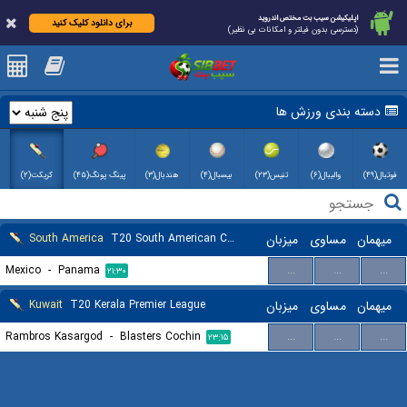
اپلیکیشن سیب بت مختص اندروید
برای دانلود کلیک کنید
(دسترسی بدون فیلتر و امکانات بی نظیر)
دسته بندی ورزش ها
فوتبال(۴۹)
والیبال(۶)
تنیس(۲۳)
بیسبال(۴)
هندبال(۳)
پینگ پونگ(۴۵)
کریکت(۲)
میهمان
مساوی
میزبان
T20 South American Championship
South America
Mexico
-
Panama
...
...
...
۲۱:۳۰
میهمان
مساوی
میزبان
T20 Kerala Premier League
Kuwait
Rambros Kasargod
-
Blasters Cochin
...
...
...
۲۳:۱۵