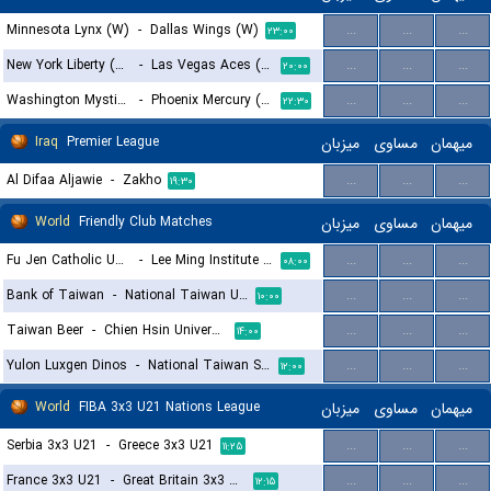
Minnesota Lynx (W)
-
Dallas Wings (W)
...
...
...
۲۳:۰۰
New York Liberty (W)
-
Las Vegas Aces (W)
...
...
...
۲۰:۰۰
Washington Mystics (W)
-
Phoenix Mercury (W)
...
...
...
۲۲:۳۰
Iraq
Premier League
میزبان
مساوی
میهمان
Al Difaa Aljawie
-
Zakho
...
...
...
۱۹:۳۰
World
Friendly Club Matches
میزبان
مساوی
میهمان
Fu Jen Catholic University
-
Lee Ming Institute of Technology
...
...
...
۰۸:۰۰
Bank of Taiwan
-
National Taiwan University of Arts
...
...
...
۱۰:۰۰
Taiwan Beer
-
Chien Hsin University of Science and Technology
...
...
...
۱۴:۰۰
Yulon Luxgen Dinos
-
National Taiwan Sport University
...
...
...
۱۲:۰۰
World
FIBA 3x3 U21 Nations League
میزبان
مساوی
میهمان
Serbia 3x3 U21
-
Greece 3x3 U21
...
...
...
۱۱:۲۵
France 3x3 U21
-
Great Britain 3x3 U21
...
...
...
۱۲:۱۵