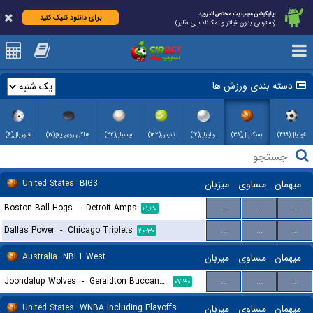
اپلیکیشن سیب بت مختص اندروید
برای دانلود کلیک کنید
(دسترسی بدون فیلتر و امکانات بی نظیر)
دسته بندی ورزش ها
فوتبال(۴۹۹)
بسکتبال(۳۸)
والیبال(۱۲)
تنیس(۱۲۲)
بیسبال(۲۲)
هاکی روی یخ(۱۷)
فلوربال(۶)
United States
BIG3
میزبان
مساوی
میهمان
Boston Ball Hogs
-
Detroit Amps
...
...
...
۲۱:۳۰
Dallas Power
-
Chicago Triplets
...
...
...
۲۰:۳۰
Australia
NBL1 West
میزبان
مساوی
میهمان
Joondalup Wolves
-
Geraldton Buccaneers
...
...
...
۰۷:۳۰
United States
WNBA Including Playoffs
میزبان
مساوی
میهمان