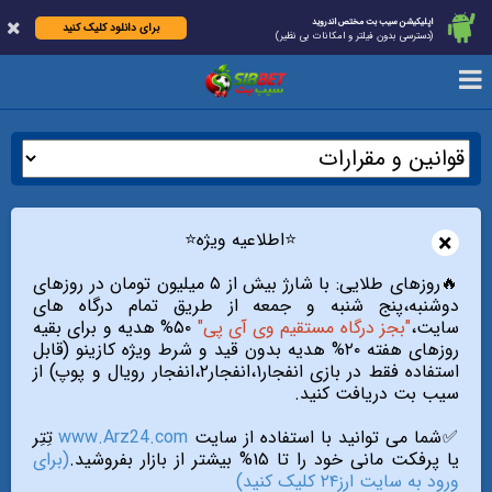
اپلیکیشن سیب بت مختص اندروید
برای دانلود کلیک کنید
(دسترسی بدون فیلتر و امکانات بی نظیر)
×
⭐️اطلاعیه ویژه⭐️
🔥روزهای طلایی: با شارژ بیش از ۵ میلیون تومان در روزهای
دوشنبه،پنج شنبه و جمعه از طریق تمام درگاه های
سایت،
"بجز درگاه مستقیم وی آی پی"
۵۰% هدیه و برای بقیه
روزهای هفته ۲۰% هدیه بدون قید و شرط ویژه کازینو (قابل
استفاده فقط در بازی انفجار۱،انفجار۲،انفجار رویال و پوپ) از
سیب بت دریافت کنید.
✅شما می توانید با استفاده از سایت
www.Arz24.com
تِتِر
یا پرفکت مانی خود را تا ۱۵% بیشتر از بازار بفروشید.
(برای
ورود به سایت ارز۲۴ کلیک کنید)