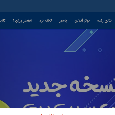
نتایج زنده
پوکر آنلاین
پاسور
تخته نرد
انفجار ورژن ۱
کازین