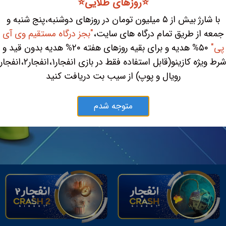
⭐️روزهای طلایی⭐️
با شارژ بیش از ۵ میلیون تومان در روزهای دوشنبه،پنج شنبه و
جمعه از طریق تمام درگاه های سایت،
"بجز درگاه مستقیم وی آی
پی"
۵۰% هدیه و برای بقیه روزهای هفته ۲۰% هدیه بدون قید و
شرط ویژه کازینو(قابل استفاده فقط در بازی انفجار۱،انفجار۲،انفجار
رویال و پوپ) از سیب بت دریافت کنید
متوجه شدم